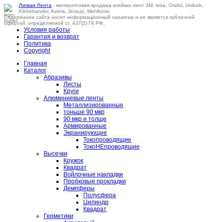
Липкая Лента
- мелкооптовая продажа клейких лент 3M, tesa, Orafol, Unibob,
Klebebander, Aviora, Jessup, Mehlhose.
Содержание сайта носит информационный характер и не является публичной
офертой, определяемой ст. 437(2) ГК РФ.
Условия работы
Гарантия и возврат
Политика
Copyright
Главная
Каталог
Абразивы
Листы
Круги
Алюминиевые ленты
Металлизированные
тоньше 90 мкр
90 мкр и толще
Армированные
Экранирующие
Токопроводящие
ТокоНЕпроводящие
Высечки
Кружок
Квадрат
Войлочные накладки
Пробковые прокладки
Демпферы
Полусфера
Цилиндр
Квадрат
Герметики