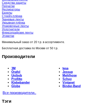
Средства защиты
Перчатки
Респираторы
Бахилы
Стрейч-плёнка
Тканевые ленты
Укрывная плёнка
Упаковочные ленты
Уплотнители
Флексографские ленты
Этикетки
Минимальный заказ от
20 т.р.
в ассортименте.
Бесплатная доставка по Москве от
50 т.р.
Производители
3M
tesa
Orafol
Jessup
Unibob
Mehlhose
Profitto
Schuy
Klebebander
Vintanet
Globe
Binder-Band
Все производители..
Тэги