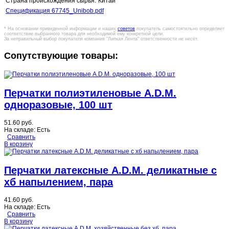
Страна происхождения сырья:
Китай
Спецификация 67745_Unibob.pdf
* На основании приведенной информации и наших
советов
покупатель самостоятельно определяет
соответствие выбранного товара для необходимой ему конкретной цели.
За неправильный выбор покупателя компания "Липкая Лента" ответственности не несёт.
Сопутствующие товары:
Перчатки полиэтиленовые A.D.M.
одноразовые, 100 шт
51.60 руб.
На складе:
Есть
Сравнить
В корзину
Перчатки латексные A.D.M. деликатные с
хб напылением, пара
41.60 руб.
На складе:
Есть
Сравнить
В корзину