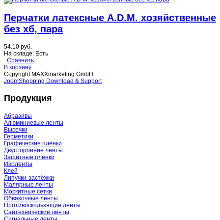
Перчатки латексные A.D.M. хозяйственные
без хб, пара
54.10 руб.
На складе:
Есть
Сравнить
В корзину
Copyright MAXXmarketing GmbH
JoomShopping Download & Support
Продукция
Абразивы
Алюминиевые ленты
Высечки
Герметики
Графические плёнки
Двусторонние ленты
Защитные плёнки
Изоленты
Клей
Липучки-застёжки
Малярные ленты
Москитные сетки
Обвязочные ленты
Противоскользящие ленты
Сантехнические ленты
Сигнальные ленты