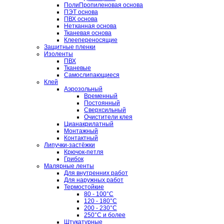
ПолиПропиленовая основа
ПЭТ основа
ПВХ основа
Нетканная основа
Тканевая основа
Клеепереносящие
Защитные пленки
Изоленты
ПВХ
Тканевые
Самослипающиеся
Клей
Аэрозольный
Временный
Постоянный
Сверхсильный
Очистители клея
Цианакрилатный
Монтажный
Контактный
Липучки-застёжки
Крючок-петля
Грибок
Малярные ленты
Для внутренних работ
Для наружных работ
Термостойкие
80 - 100°C
120 - 180°C
200 - 230°C
250°C и более
Штукатурные