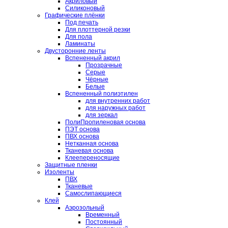
Акриловый
Силиконовый
Графические плёнки
Под печать
Для плоттерной резки
Для пола
Ламинаты
Двусторонние ленты
Вспененный акрил
Прозрачные
Серые
Чёрные
Белые
Вспененный полиэтилен
для внутренних работ
для наружных работ
для зеркал
ПолиПропиленовая основа
ПЭТ основа
ПВХ основа
Нетканная основа
Тканевая основа
Клеепереносящие
Защитные пленки
Изоленты
ПВХ
Тканевые
Самослипающиеся
Клей
Аэрозольный
Временный
Постоянный