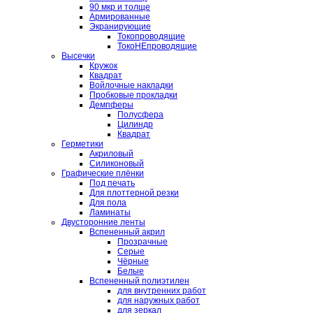
90 мкр и толще
Армированные
Экранирующие
Токопроводящие
ТокоНЕпроводящие
Высечки
Кружок
Квадрат
Войлочные накладки
Пробковые прокладки
Демпферы
Полусфера
Цилиндр
Квадрат
Герметики
Акриловый
Силиконовый
Графические плёнки
Под печать
Для плоттерной резки
Для пола
Ламинаты
Двусторонние ленты
Вспененный акрил
Прозрачные
Серые
Чёрные
Белые
Вспененный полиэтилен
для внутренних работ
для наружных работ
для зеркал