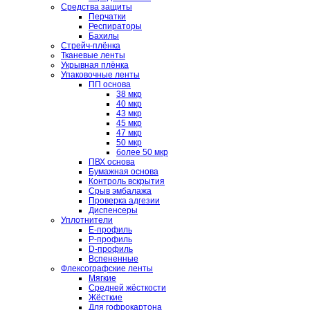
Средства защиты
Перчатки
Респираторы
Бахилы
Стрейч-плёнка
Тканевые ленты
Укрывная плёнка
Упаковочные ленты
ПП основа
38 мкр
40 мкр
43 мкр
45 мкр
47 мкр
50 мкр
более 50 мкр
ПВХ основа
Бумажная основа
Контроль вскрытия
Срыв эмбалажа
Проверка адгезии
Диспенсеры
Уплотнители
E-профиль
P-профиль
D-профиль
Вспененные
Флексографские ленты
Мягкие
Средней жёсткости
Жёсткие
Для гофрокартона