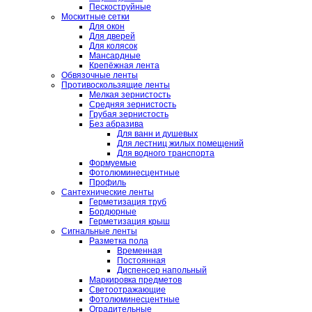
Пескоструйные
Москитные сетки
Для окон
Для дверей
Для колясок
Мансардные
Крепёжная лента
Обвязочные ленты
Противоскользящие ленты
Мелкая зернистость
Средняя зернистость
Грубая зернистость
Без абразива
Для ванн и душевых
Для лестниц жилых помещений
Для водного транспорта
Формуемые
Фотолюминесцентные
Профиль
Сантехнические ленты
Герметизация труб
Бордюрные
Герметизация крыш
Сигнальные ленты
Разметка пола
Временная
Постоянная
Диспенсер напольный
Маркировка предметов
Светоотражающие
Фотолюминесцентные
Оградительные