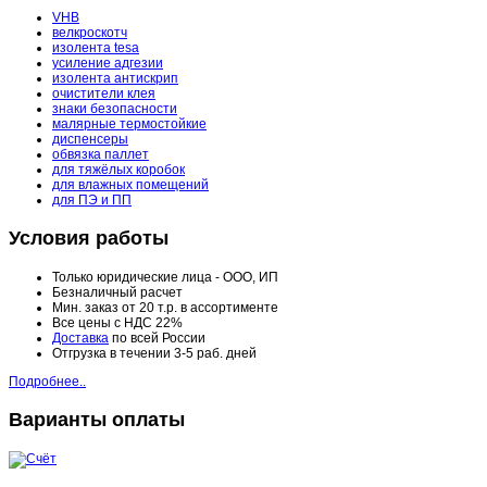
VHB
велкроскотч
изолента tesa
усиление адгезии
изолента антискрип
очистители клея
знаки безопасности
малярные термостойкие
диспенсеры
обвязка паллет
для тяжёлых коробок
для влажных помещений
для ПЭ и ПП
Условия работы
Только юридические лица - ООО, ИП
Безналичный расчет
Мин. заказ от 20 т.р. в ассортименте
Все цены с НДС 22%
Доставка
по всей России
Отгрузка в течении 3-5 раб. дней
Подробнее..
Варианты оплаты