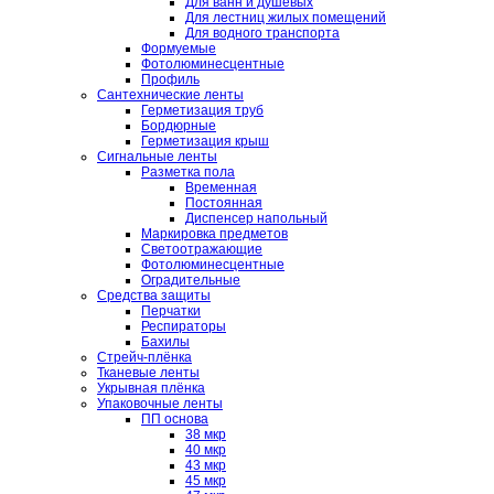
Для ванн и душевых
Для лестниц жилых помещений
Для водного транспорта
Формуемые
Фотолюминесцентные
Профиль
Сантехнические ленты
Герметизация труб
Бордюрные
Герметизация крыш
Сигнальные ленты
Разметка пола
Временная
Постоянная
Диспенсер напольный
Маркировка предметов
Светоотражающие
Фотолюминесцентные
Оградительные
Средства защиты
Перчатки
Респираторы
Бахилы
Стрейч-плёнка
Тканевые ленты
Укрывная плёнка
Упаковочные ленты
ПП основа
38 мкр
40 мкр
43 мкр
45 мкр