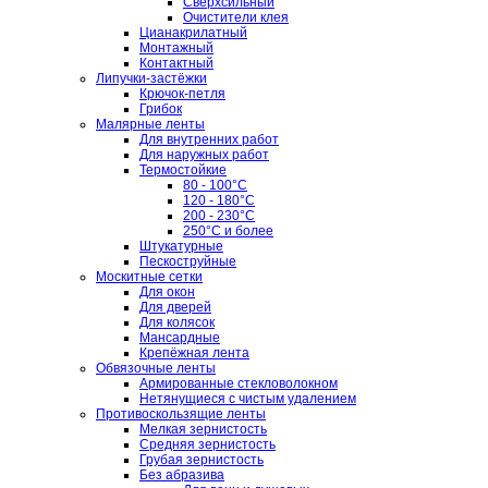
Сверхсильный
Очистители клея
Цианакрилатный
Монтажный
Контактный
Липучки-застёжки
Крючок-петля
Грибок
Малярные ленты
Для внутренних работ
Для наружных работ
Термостойкие
80 - 100°C
120 - 180°C
200 - 230°C
250°C и более
Штукатурные
Пескоструйные
Москитные сетки
Для окон
Для дверей
Для колясок
Мансардные
Крепёжная лента
Обвязочные ленты
Армированные стекловолокном
Нетянущиеся с чистым удалением
Противоскользящие ленты
Мелкая зернистость
Средняя зернистость
Грубая зернистость
Без абразива