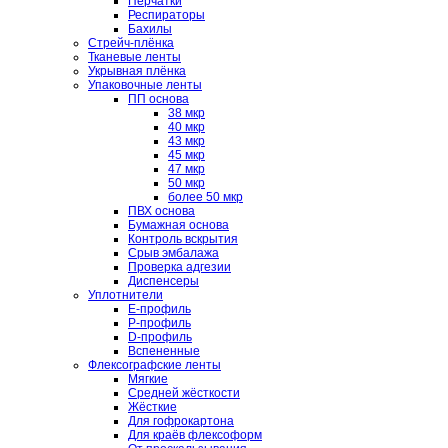
Перчатки
Респираторы
Бахилы
Стрейч-плёнка
Тканевые ленты
Укрывная плёнка
Упаковочные ленты
ПП основа
38 мкр
40 мкр
43 мкр
45 мкр
47 мкр
50 мкр
более 50 мкр
ПВХ основа
Бумажная основа
Контроль вскрытия
Срыв эмбалажа
Проверка адгезии
Диспенсеры
Уплотнители
E-профиль
P-профиль
D-профиль
Вспененные
Флексографские ленты
Мягкие
Средней жёсткости
Жёсткие
Для гофрокартона
Для краёв флексоформ