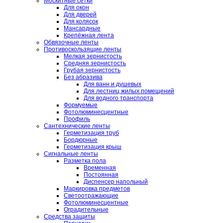
Москитные сетки
Для окон
Для дверей
Для колясок
Мансардные
Крепёжная лента
Обвязочные ленты
Противоскользящие ленты
Мелкая зернистость
Средняя зернистость
Грубая зернистость
Без абразива
Для ванн и душевых
Для лестниц жилых помещений
Для водного транспорта
Формуемые
Фотолюминесцентные
Профиль
Сантехнические ленты
Герметизация труб
Бордюрные
Герметизация крыш
Сигнальные ленты
Разметка пола
Временная
Постоянная
Диспенсер напольный
Маркировка предметов
Светоотражающие
Фотолюминесцентные
Оградительные
Средства защиты