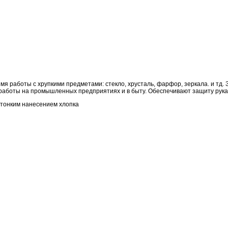
 работы с хрупкими предметами: стекло, хрусталь, фарфор, зеркала. и тд. З
работы на промышленных предприятиях и в быту. Обеспечивают защиту рукам 
хтонким нанесением хлопка