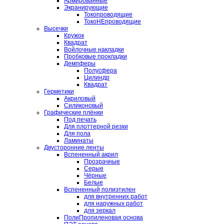
Армированные
Экранирующие
Токопроводящие
ТокоНЕпроводящие
Высечки
Кружок
Квадрат
Войлочные накладки
Пробковые прокладки
Демпферы
Полусфера
Цилиндр
Квадрат
Герметики
Акриловый
Силиконовый
Графические плёнки
Под печать
Для плоттерной резки
Для пола
Ламинаты
Двусторонние ленты
Вспененный акрил
Прозрачные
Серые
Чёрные
Белые
Вспененный полиэтилен
для внутренних работ
для наружных работ
для зеркал
ПолиПропиленовая основа