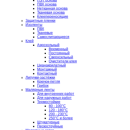
ПЭТ основа
ПВХ основа
Нетканная основа
Тканевая основа
Клеепереносящие
Защитные пленки
Изоленты
ПВХ
Тканевые
Самослипающиеся
Клей
Аэрозольный
Временный
Постоянный
Сверхсильный
Очистители клея
Цианакрилатный
Монтажный
Контактный
Липучки-застёжки
Крючок-петля
Грибок
Малярные ленты
Для внутренних работ
Для наружных работ
Термостойкие
80 - 100°C
120 - 180°C
200 - 230°C
250°C и более
Штукатурные
Пескоструйные