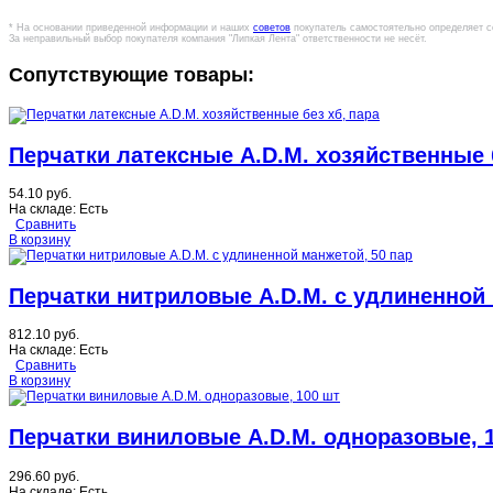
* На основании приведенной информации и наших
советов
покупатель самостоятельно определяет с
За неправильный выбор покупателя компания "Липкая Лента" ответственности не несёт.
Сопутствующие товары:
Перчатки латексные A.D.M. хозяйственные б
54.10 руб.
На складе:
Есть
Сравнить
В корзину
Перчатки нитриловые A.D.M. с удлиненной 
812.10 руб.
На складе:
Есть
Сравнить
В корзину
Перчатки виниловые A.D.M. одноразовые, 
296.60 руб.
На складе:
Есть