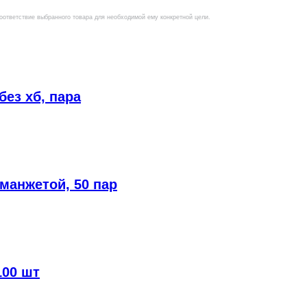
оответствие выбранного товара для необходимой ему конкретной цели.
ез хб, пара
манжетой, 50 пар
100 шт