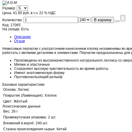
Размер:
Цена:
41.60 руб.
в т.ч. 22 % НДС
В корзину
Количество:
Код:
17065
На складе:
Есть
Описание
Отзыв
Невесомые перчатки с ультратонким нанесением хлопка незаменимы во время
работать с мелкими деталями и элементами. Перчатки предназначены для 
Произведены из высококачественного натурального латекса со свер
Мягкие и эластичные
Сохраняют высокую чувствительность во время работы
Имеют анатомическую форму
Противоскользящий рельеф
Базовые характеристики
Основа:
Латекс
Покрытие (Ламинация):
Хлопок
Цвет:
Жёлтый
Логистические данные
Вес:
26 г
Промежуточная упаковка:
2 шт.
Вложений в короб:
240 шт.
Страна происхождения сырья:
Китай