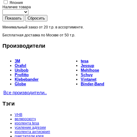
Япония
Наличие товара
Показать
Сбросить
Минимальный заказ от
20 т.р.
в ассортименте.
Бесплатная доставка по Москве от
50 т.р.
Производители
3M
tesa
Orafol
Jessup
Unibob
Mehlhose
Profitto
Schuy
Klebebander
Vintanet
Globe
Binder-Band
Все производители..
Тэги
VHB
велкроскотч
изолента tesa
усиление адгезии
изолента антискрип
очистители клея