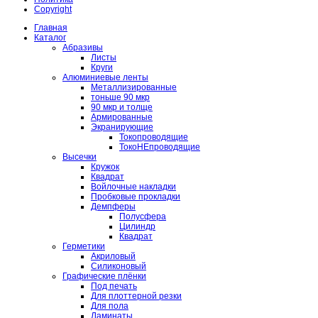
Copyright
Главная
Каталог
Абразивы
Листы
Круги
Алюминиевые ленты
Металлизированные
тоньше 90 мкр
90 мкр и толще
Армированные
Экранирующие
Токопроводящие
ТокоНЕпроводящие
Высечки
Кружок
Квадрат
Войлочные накладки
Пробковые прокладки
Демпферы
Полусфера
Цилиндр
Квадрат
Герметики
Акриловый
Силиконовый
Графические плёнки
Под печать
Для плоттерной резки
Для пола
Ламинаты