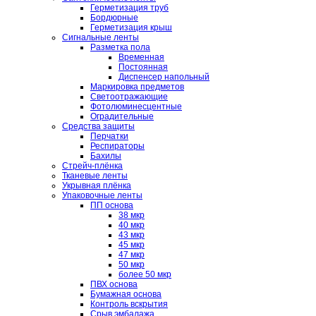
Герметизация труб
Бордюрные
Герметизация крыш
Сигнальные ленты
Разметка пола
Временная
Постоянная
Диспенсер напольный
Маркировка предметов
Светоотражающие
Фотолюминесцентные
Оградительные
Средства защиты
Перчатки
Респираторы
Бахилы
Стрейч-плёнка
Тканевые ленты
Укрывная плёнка
Упаковочные ленты
ПП основа
38 мкр
40 мкр
43 мкр
45 мкр
47 мкр
50 мкр
более 50 мкр
ПВХ основа
Бумажная основа
Контроль вскрытия
Срыв эмбалажа