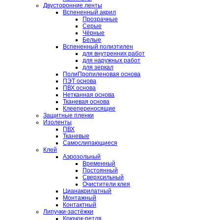
Двусторонние ленты
Вспененный акрил
Прозрачные
Серые
Чёрные
Белые
Вспененный полиэтилен
для внутренних работ
для наружных работ
для зеркал
ПолиПропиленовая основа
ПЭТ основа
ПВХ основа
Нетканная основа
Тканевая основа
Клеепереносящие
Защитные пленки
Изоленты
ПВХ
Тканевые
Самослипающиеся
Клей
Аэрозольный
Временный
Постоянный
Сверхсильный
Очистители клея
Цианакрилатный
Монтажный
Контактный
Липучки-застёжки
Крючок-петля