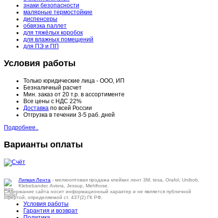
знаки безопасности
малярные термостойкие
диспенсеры
обвязка паллет
для тяжёлых коробок
для влажных помещений
для ПЭ и ПП
Условия работы
Только юридические лица - ООО, ИП
Безналичный расчет
Мин. заказ от 20 т.р. в ассортименте
Все цены с НДС 22%
Доставка
по всей России
Отгрузка в течении 3-5 раб. дней
Подробнее..
Варианты оплаты
Липкая Лента
- мелкооптовая продажа клейких лент 3M, tesa, Orafol, Unibob,
Klebebander, Aviora, Jessup, Mehlhose.
Содержание сайта носит информационный характер и не является публичной
офертой, определяемой ст. 437(2) ГК РФ.
Условия работы
Гарантия и возврат
Политика