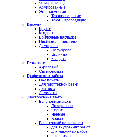
90 мкр и толще
Армированные
Экранирующие
Токопроводящие
ТокоНЕпроводящие
Высечки
Кружок
Квадрат
Войлочные накладки
Пробковые прокладки
Демпферы
Полусфера
Цилиндр
Квадрат
Герметики
Акриловый
Силиконовый
Графические плёнки
Под печать
Для плоттерной резки
Для пола
Ламинаты
Двусторонние ленты
Вспененный акрил
Прозрачные
Серые
Чёрные
Белые
Вспененный полиэтилен
для внутренних работ
для наружных работ
для зеркал