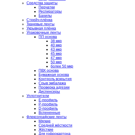
Средства защиты
Перчатки
Респираторы
Бахилы
Стрейч-плёнка
Тканевые ленты
Укрывная плёнка
Упаковочные ленты
ПП основа
38 мкр
40 мкр
43 мкр
45 мкр
47 мкр
50 мкр
более 50 мкр
ПВХ основа
Бумажная основа
Контроль вскрытия
Срыв эмбалажа
Проверка адгезии
Диспенсеры
Уплотнители
E-профиль
P-профиль
D-профиль
Вспененные
Флексографские ленты
Мягкие
Средней жёсткости
Жёсткие
Для гофрокартона