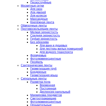
Пескоструйные
Москитные сетки
Для окон
Для дверей
Для колясок
Мансардные
Крепёжная лента
Обвязочные ленты
Противоскользящие ленты
Мелкая зернистость
Средняя зернистость
Грубая зернистость
Без абразива
Для ванн и душевых
Для лестниц жилых помещений
Для водного транспорта
Формуемые
Фотолюминесцентные
Профиль
Сантехнические ленты
Герметизация труб
Бордюрные
Герметизация крыш
Сигнальные ленты
Разметка пола
Временная
Постоянная
Диспенсер напольный
Маркировка предметов
Светоотражающие
Фотолюминесцентные
Оградительные