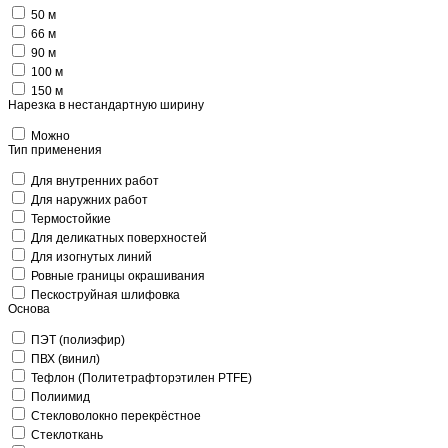
50 м
66 м
90 м
100 м
150 м
Нарезка в нестандартную ширину
Можно
Тип применения
Для внутренних работ
Для наружних работ
Термостойкие
Для деликатных поверхностей
Для изогнутых линий
Ровные границы окрашивания
Пескоструйная шлифовка
Основа
ПЭТ (полиэфир)
ПВХ (винил)
Тефлон (Политетрафторэтилен PTFE)
Полиимид
Стекловолокно перекрёстное
Стеклоткань