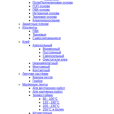
ПолиПропиленовая основа
ПЭТ основа
ПВХ основа
Нетканная основа
Тканевая основа
Клеепереносящие
Защитные пленки
Изоленты
ПВХ
Тканевые
Самослипающиеся
Клей
Аэрозольный
Временный
Постоянный
Сверхсильный
Очистители клея
Цианакрилатный
Монтажный
Контактный
Липучки-застёжки
Крючок-петля
Грибок
Малярные ленты
Для внутренних работ
Для наружных работ
Термостойкие
80 - 100°C
120 - 180°C
200 - 230°C
250°C и более
Штукатурные