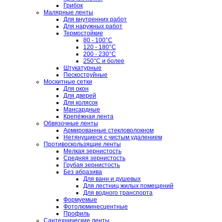
Грибок
Малярные ленты
Для внутренних работ
Для наружных работ
Термостойкие
80 - 100°C
120 - 180°C
200 - 230°C
250°C и более
Штукатурные
Пескоструйные
Москитные сетки
Для окон
Для дверей
Для колясок
Мансардные
Крепёжная лента
Обвязочные ленты
Армированные стекловолокном
Нетянущиеся с чистым удалением
Противоскользящие ленты
Мелкая зернистость
Средняя зернистость
Грубая зернистость
Без абразива
Для ванн и душевых
Для лестниц жилых помещений
Для водного транспорта
Формуемые
Фотолюминесцентные
Профиль
Сантехнические ленты