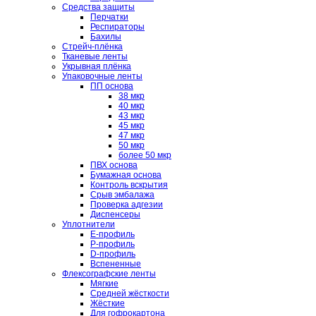
Средства защиты
Перчатки
Респираторы
Бахилы
Стрейч-плёнка
Тканевые ленты
Укрывная плёнка
Упаковочные ленты
ПП основа
38 мкр
40 мкр
43 мкр
45 мкр
47 мкр
50 мкр
более 50 мкр
ПВХ основа
Бумажная основа
Контроль вскрытия
Срыв эмбалажа
Проверка адгезии
Диспенсеры
Уплотнители
E-профиль
P-профиль
D-профиль
Вспененные
Флексографские ленты
Мягкие
Средней жёсткости
Жёсткие
Для гофрокартона