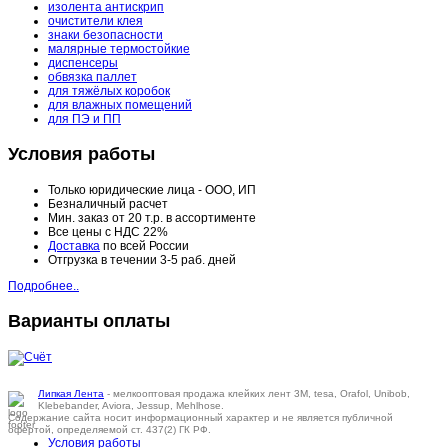
изолента антискрип
очистители клея
знаки безопасности
малярные термостойкие
диспенсеры
обвязка паллет
для тяжёлых коробок
для влажных помещений
для ПЭ и ПП
Условия работы
Только юридические лица - ООО, ИП
Безналичный расчет
Мин. заказ от 20 т.р. в ассортименте
Все цены с НДС 22%
Доставка
по всей России
Отгрузка в течении 3-5 раб. дней
Подробнее..
Варианты оплаты
Липкая Лента
- мелкооптовая продажа клейких лент 3M, tesa, Orafol, Unibob,
Klebebander, Aviora, Jessup, Mehlhose.
Содержание сайта носит информационный характер и не является публичной
офертой, определяемой ст. 437(2) ГК РФ.
Условия работы