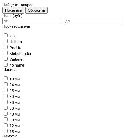
Найдено товаров:
Показать
Сбросить
Цена (руб.)
...
Производитель
tesa
Unibob
Profitto
Klebebander
Vintanet
no name
Ширина
19 мм
24 мм
25 мм
30 мм
36 мм
38 мм
48 мм
50 мм
72 мм
75 мм
Намотка