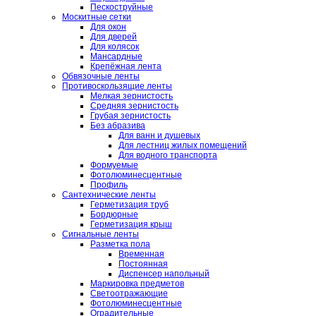
Пескоструйные
Москитные сетки
Для окон
Для дверей
Для колясок
Мансардные
Крепёжная лента
Обвязочные ленты
Противоскользящие ленты
Мелкая зернистость
Средняя зернистость
Грубая зернистость
Без абразива
Для ванн и душевых
Для лестниц жилых помещений
Для водного транспорта
Формуемые
Фотолюминесцентные
Профиль
Сантехнические ленты
Герметизация труб
Бордюрные
Герметизация крыш
Сигнальные ленты
Разметка пола
Временная
Постоянная
Диспенсер напольный
Маркировка предметов
Светоотражающие
Фотолюминесцентные
Оградительные