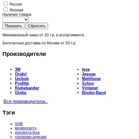
Россия
Япония
Наличие товара
Показать
Сбросить
Минимальный заказ от
20 т.р.
в ассортименте.
Бесплатная доставка по Москве от
50 т.р.
Производители
3M
tesa
Orafol
Jessup
Unibob
Mehlhose
Profitto
Schuy
Klebebander
Vintanet
Globe
Binder-Band
Все производители..
Тэги
VHB
велкроскотч
изолента tesa
усиление адгезии