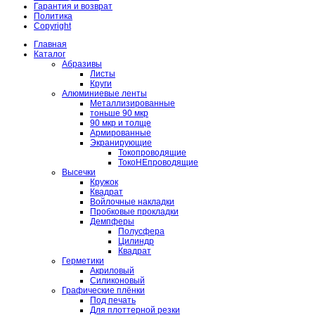
Гарантия и возврат
Политика
Copyright
Главная
Каталог
Абразивы
Листы
Круги
Алюминиевые ленты
Металлизированные
тоньше 90 мкр
90 мкр и толще
Армированные
Экранирующие
Токопроводящие
ТокоНЕпроводящие
Высечки
Кружок
Квадрат
Войлочные накладки
Пробковые прокладки
Демпферы
Полусфера
Цилиндр
Квадрат
Герметики
Акриловый
Силиконовый
Графические плёнки
Под печать
Для плоттерной резки