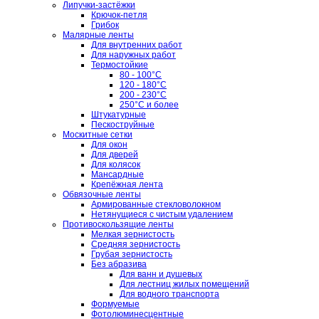
Липучки-застёжки
Крючок-петля
Грибок
Малярные ленты
Для внутренних работ
Для наружных работ
Термостойкие
80 - 100°C
120 - 180°C
200 - 230°C
250°C и более
Штукатурные
Пескоструйные
Москитные сетки
Для окон
Для дверей
Для колясок
Мансардные
Крепёжная лента
Обвязочные ленты
Армированные стекловолокном
Нетянущиеся с чистым удалением
Противоскользящие ленты
Мелкая зернистость
Средняя зернистость
Грубая зернистость
Без абразива
Для ванн и душевых
Для лестниц жилых помещений
Для водного транспорта
Формуемые
Фотолюминесцентные