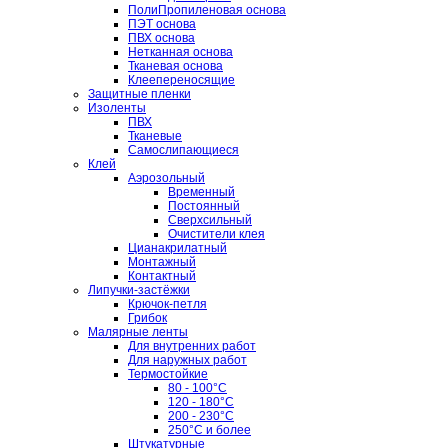
ПолиПропиленовая основа
ПЭТ основа
ПВХ основа
Нетканная основа
Тканевая основа
Клеепереносящие
Защитные пленки
Изоленты
ПВХ
Тканевые
Самослипающиеся
Клей
Аэрозольный
Временный
Постоянный
Сверхсильный
Очистители клея
Цианакрилатный
Монтажный
Контактный
Липучки-застёжки
Крючок-петля
Грибок
Малярные ленты
Для внутренних работ
Для наружных работ
Термостойкие
80 - 100°C
120 - 180°C
200 - 230°C
250°C и более
Штукатурные