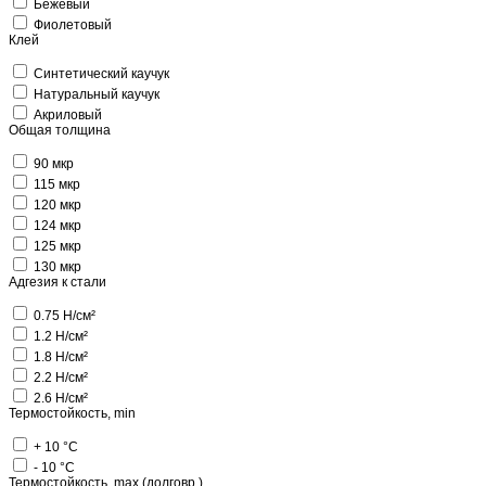
Бежевый
Фиолетовый
Клей
Синтетический каучук
Натуральный каучук
Акриловый
Общая толщина
90 мкр
115 мкр
120 мкр
124 мкр
125 мкр
130 мкр
Адгезия к стали
0.75 Н/см²
1.2 Н/см²
1.8 Н/см²
2.2 Н/см²
2.6 Н/см²
Термостойкость, min
+ 10 °C
- 10 °C
Термостойкость, max (долговр.)