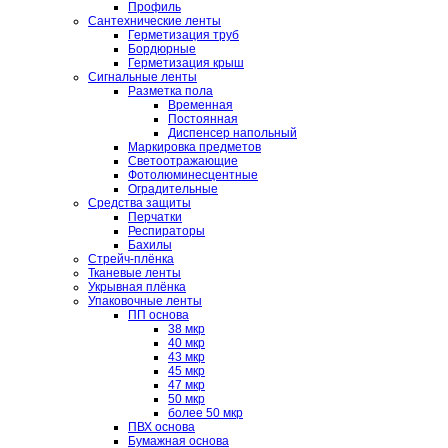
Профиль
Сантехнические ленты
Герметизация труб
Бордюрные
Герметизация крыш
Сигнальные ленты
Разметка пола
Временная
Постоянная
Диспенсер напольный
Маркировка предметов
Светоотражающие
Фотолюминесцентные
Оградительные
Средства защиты
Перчатки
Респираторы
Бахилы
Стрейч-плёнка
Тканевые ленты
Укрывная плёнка
Упаковочные ленты
ПП основа
38 мкр
40 мкр
43 мкр
45 мкр
47 мкр
50 мкр
более 50 мкр
ПВХ основа
Бумажная основа