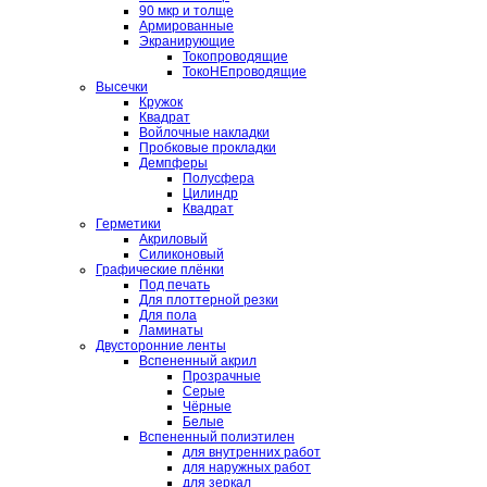
90 мкр и толще
Армированные
Экранирующие
Токопроводящие
ТокоНЕпроводящие
Высечки
Кружок
Квадрат
Войлочные накладки
Пробковые прокладки
Демпферы
Полусфера
Цилиндр
Квадрат
Герметики
Акриловый
Силиконовый
Графические плёнки
Под печать
Для плоттерной резки
Для пола
Ламинаты
Двусторонние ленты
Вспененный акрил
Прозрачные
Серые
Чёрные
Белые
Вспененный полиэтилен
для внутренних работ
для наружных работ
для зеркал