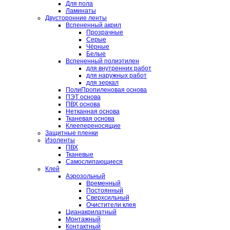
Для пола
Ламинаты
Двусторонние ленты
Вспененный акрил
Прозрачные
Серые
Чёрные
Белые
Вспененный полиэтилен
для внутренних работ
для наружных работ
для зеркал
ПолиПропиленовая основа
ПЭТ основа
ПВХ основа
Нетканная основа
Тканевая основа
Клеепереносящие
Защитные пленки
Изоленты
ПВХ
Тканевые
Самослипающиеся
Клей
Аэрозольный
Временный
Постоянный
Сверхсильный
Очистители клея
Цианакрилатный
Монтажный
Контактный