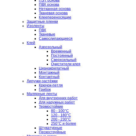
ПЭТ основа
ПВХ основа
Нетканная основа
Тканевая основа
Клеепереносящие
Защитные пленки
Изоленты
ПВХ
Тканевые
Самослипающиеся
Клей
Аэрозольный
Временный
Постоянный
Сверхсильный
Очистители клея
Цианакрилатный
Монтажный
Контактный
Липучки-застёжки
Крючок-петля
Грибок
Малярные ленты
Для внутренних работ
Для наружных работ
Термостойкие
80 - 100°C
120 - 180°C
200 - 230°C
250°C и более
Штукатурные
Пескоструйные