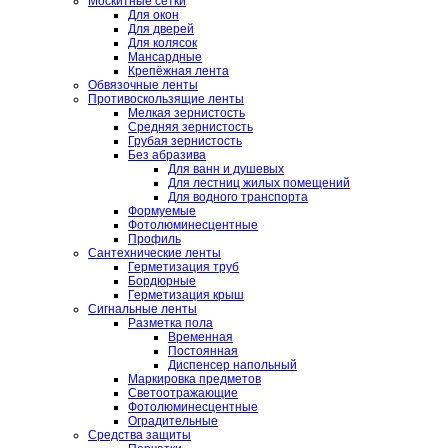
Москитные сетки
Для окон
Для дверей
Для колясок
Мансардные
Крепёжная лента
Обвязочные ленты
Противоскользящие ленты
Мелкая зернистость
Средняя зернистость
Грубая зернистость
Без абразива
Для ванн и душевых
Для лестниц жилых помещений
Для водного транспорта
Формуемые
Фотолюминесцентные
Профиль
Сантехнические ленты
Герметизация труб
Бордюрные
Герметизация крыш
Сигнальные ленты
Разметка пола
Временная
Постоянная
Диспенсер напольный
Маркировка предметов
Светоотражающие
Фотолюминесцентные
Оградительные
Средства защиты