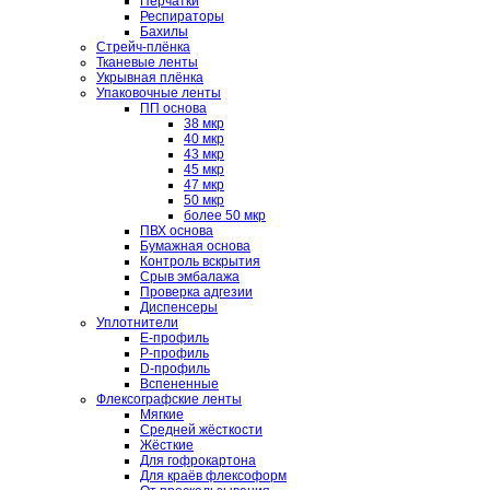
Перчатки
Респираторы
Бахилы
Стрейч-плёнка
Тканевые ленты
Укрывная плёнка
Упаковочные ленты
ПП основа
38 мкр
40 мкр
43 мкр
45 мкр
47 мкр
50 мкр
более 50 мкр
ПВХ основа
Бумажная основа
Контроль вскрытия
Срыв эмбалажа
Проверка адгезии
Диспенсеры
Уплотнители
E-профиль
P-профиль
D-профиль
Вспененные
Флексографские ленты
Мягкие
Средней жёсткости
Жёсткие
Для гофрокартона
Для краёв флексоформ