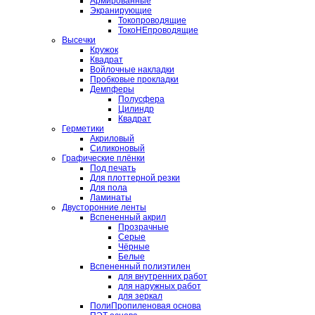
Армированные
Экранирующие
Токопроводящие
ТокоНЕпроводящие
Высечки
Кружок
Квадрат
Войлочные накладки
Пробковые прокладки
Демпферы
Полусфера
Цилиндр
Квадрат
Герметики
Акриловый
Силиконовый
Графические плёнки
Под печать
Для плоттерной резки
Для пола
Ламинаты
Двусторонние ленты
Вспененный акрил
Прозрачные
Серые
Чёрные
Белые
Вспененный полиэтилен
для внутренних работ
для наружных работ
для зеркал
ПолиПропиленовая основа