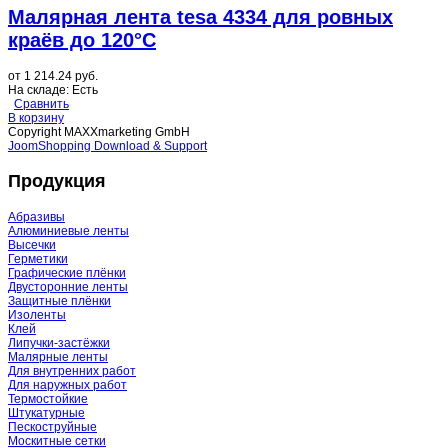
Малярная лента tesa 4334 для ровных
краёв до 120°C
от
1 214.24 руб.
На складе:
Есть
Сравнить
В корзину
Copyright MAXXmarketing GmbH
JoomShopping Download & Support
Продукция
Абразивы
Алюминиевые ленты
Высечки
Герметики
Графические плёнки
Двусторонние ленты
Защитные плёнки
Изоленты
Клей
Липучки-застёжки
Малярные ленты
Для внутренних работ
Для наружных работ
Термостойкие
Штукатурные
Пескоструйные
Москитные сетки