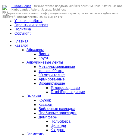
Липкая Лента
- мелкооптовая продажа клейких лент 3M, tesa, Orafol, Unibob,
Klebebander, Aviora, Jessup, Mehlhose.
Содержание сайта носит информационный характер и не является публичной
офертой, определяемой ст. 437(2) ГК РФ.
Условия работы
Гарантия и возврат
Политика
Copyright
Главная
Каталог
Абразивы
Листы
Круги
Алюминиевые ленты
Металлизированные
тоньше 90 мкр
90 мкр и толще
Армированные
Экранирующие
Токопроводящие
ТокоНЕпроводящие
Высечки
Кружок
Квадрат
Войлочные накладки
Пробковые прокладки
Демпферы
Полусфера
Цилиндр
Квадрат
Герметики