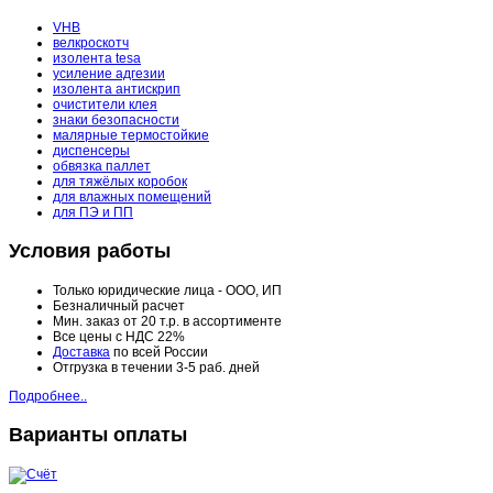
VHB
велкроскотч
изолента tesa
усиление адгезии
изолента антискрип
очистители клея
знаки безопасности
малярные термостойкие
диспенсеры
обвязка паллет
для тяжёлых коробок
для влажных помещений
для ПЭ и ПП
Условия работы
Только юридические лица - ООО, ИП
Безналичный расчет
Мин. заказ от 20 т.р. в ассортименте
Все цены с НДС 22%
Доставка
по всей России
Отгрузка в течении 3-5 раб. дней
Подробнее..
Варианты оплаты