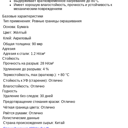
Выдерживает кратковременное нагревание до 80°C
Имеет хорошую влагостойкость, прочность и устойчивость к
механическим повреждениям
Базовые характеристики
Тип применения:
Ровные границы окрашивания
Основа:
Бумага
Цвет:
Жёлтый
Клей:
Акриловый
Общая толщина:
90 мкр
Адгезия
Адгезия к стали:
1.2 Н/см²
Стойкость
Прочность на разрыв:
28 Н/см²
Удлинение до разрыва:
4 %
Термостойкость, max (кратковр.):
+ 80 °C
Стойкость к УФ (старение):
Отлично
Влагостойкость:
Отлично
Годность
Удаление без следов:
30 дней
Предотвращение стекания краски:
Отлично
Чёткая граница цвета:
Отлично
Рвётся руками:
Отлично
Логистические данные
Страна происхождения сырья:
Китай