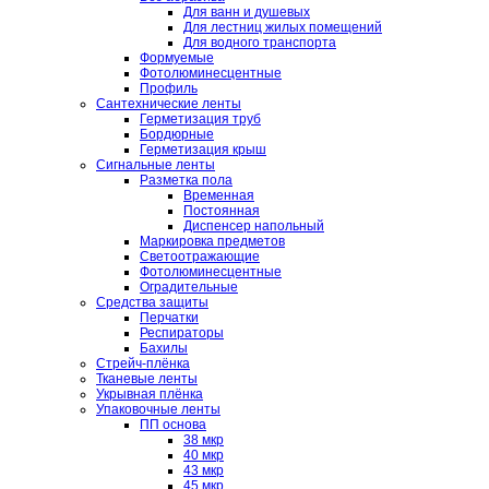
Для ванн и душевых
Для лестниц жилых помещений
Для водного транспорта
Формуемые
Фотолюминесцентные
Профиль
Сантехнические ленты
Герметизация труб
Бордюрные
Герметизация крыш
Сигнальные ленты
Разметка пола
Временная
Постоянная
Диспенсер напольный
Маркировка предметов
Светоотражающие
Фотолюминесцентные
Оградительные
Средства защиты
Перчатки
Респираторы
Бахилы
Стрейч-плёнка
Тканевые ленты
Укрывная плёнка
Упаковочные ленты
ПП основа
38 мкр
40 мкр
43 мкр
45 мкр