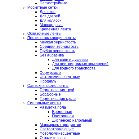
Пескоструйные
Москитные сетки
Для окон
Для дверей
Для колясок
Мансардные
Крепёжная лента
Обвязочные ленты
Противоскользящие ленты
Мелкая зернистость
Средняя зернистость
Грубая зернистость
Без абразива
Для ванн и душевых
Для лестниц жилых помещений
Для водного транспорта
Формуемые
Фотолюминесцентные
Профиль
Сантехнические ленты
Герметизация труб
Бордюрные
Герметизация крыш
Сигнальные ленты
Разметка пола
Временная
Постоянная
Диспенсер напольный
Маркировка предметов
Светоотражающие
Фотолюминесцентные
Оградительные