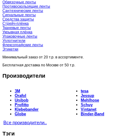
Обвязочные ленты
Противоскользящие ленты
Сантехнические ленты
Сигнальные ленты
Средства защиты
Стрейч-плёнка
Тканевые ленты
Укрывная плёнка
Упаковочные ленты
Уплотнители
Флексографские ленты
Этикетки
Минимальный заказ от
20 т.р.
в ассортименте.
Бесплатная доставка по Москве от
50 т.р.
Производители
3M
tesa
Orafol
Jessup
Unibob
Mehlhose
Profitto
Schuy
Klebebander
Vintanet
Globe
Binder-Band
Все производители..
Тэги