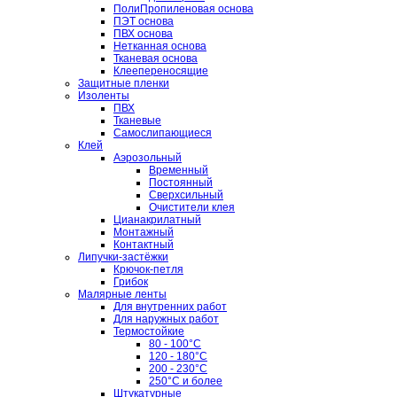
ПолиПропиленовая основа
ПЭТ основа
ПВХ основа
Нетканная основа
Тканевая основа
Клеепереносящие
Защитные пленки
Изоленты
ПВХ
Тканевые
Самослипающиеся
Клей
Аэрозольный
Временный
Постоянный
Сверхсильный
Очистители клея
Цианакрилатный
Монтажный
Контактный
Липучки-застёжки
Крючок-петля
Грибок
Малярные ленты
Для внутренних работ
Для наружных работ
Термостойкие
80 - 100°C
120 - 180°C
200 - 230°C
250°C и более
Штукатурные