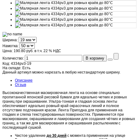
Ширина:
Намотка:
Цена:
190.80 руб.
в т.ч. 22 % НДС
В корзину
Количество:
Код:
4334pv3-19
На складе:
Есть
Данный артикул можно нарезать в любую нестандартную ширину.
Описание
Отзыв
Высококачественная маскировочная лента на основе специально
пропитанной японской рисовой бумаги для идеально четких и ровных
границ при окрашивании. Ультра-тонкая и гладкая основа ленты
обеспечивает идеально ровный край окрасочных линий и полное
отсутствие подтекания краски. Лента Пригодна для применения на
гладких и слегка текстурированных поверхностях. Применяется при
маскировании, окрашивании и лакировании для создания чётких и ровных
границ, а так же для маскирования и окрашивания распылением с
последующей сушкой.
Чистое удаление
до 30 дней
с момента применения на улице