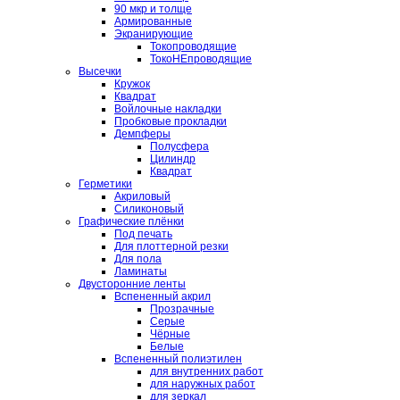
90 мкр и толще
Армированные
Экранирующие
Токопроводящие
ТокоНЕпроводящие
Высечки
Кружок
Квадрат
Войлочные накладки
Пробковые прокладки
Демпферы
Полусфера
Цилиндр
Квадрат
Герметики
Акриловый
Силиконовый
Графические плёнки
Под печать
Для плоттерной резки
Для пола
Ламинаты
Двусторонние ленты
Вспененный акрил
Прозрачные
Серые
Чёрные
Белые
Вспененный полиэтилен
для внутренних работ
для наружных работ
для зеркал