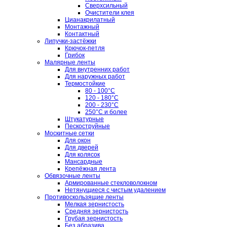
Сверхсильный
Очистители клея
Цианакрилатный
Монтажный
Контактный
Липучки-застёжки
Крючок-петля
Грибок
Малярные ленты
Для внутренних работ
Для наружных работ
Термостойкие
80 - 100°C
120 - 180°C
200 - 230°C
250°C и более
Штукатурные
Пескоструйные
Москитные сетки
Для окон
Для дверей
Для колясок
Мансардные
Крепёжная лента
Обвязочные ленты
Армированные стекловолокном
Нетянущиеся с чистым удалением
Противоскользящие ленты
Мелкая зернистость
Средняя зернистость
Грубая зернистость
Без абразива