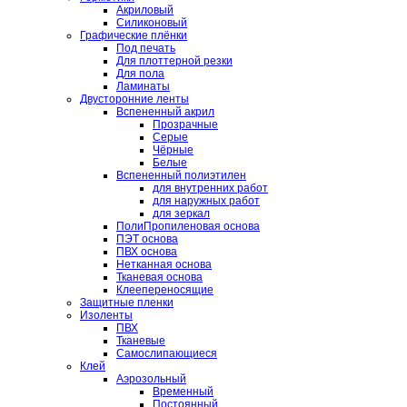
Акриловый
Силиконовый
Графические плёнки
Под печать
Для плоттерной резки
Для пола
Ламинаты
Двусторонние ленты
Вспененный акрил
Прозрачные
Серые
Чёрные
Белые
Вспененный полиэтилен
для внутренних работ
для наружных работ
для зеркал
ПолиПропиленовая основа
ПЭТ основа
ПВХ основа
Нетканная основа
Тканевая основа
Клеепереносящие
Защитные пленки
Изоленты
ПВХ
Тканевые
Самослипающиеся
Клей
Аэрозольный
Временный
Постоянный