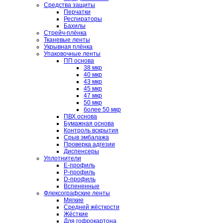
Средства защиты
Перчатки
Респираторы
Бахилы
Стрейч-плёнка
Тканевые ленты
Укрывная плёнка
Упаковочные ленты
ПП основа
38 мкр
40 мкр
43 мкр
45 мкр
47 мкр
50 мкр
более 50 мкр
ПВХ основа
Бумажная основа
Контроль вскрытия
Срыв эмбалажа
Проверка адгезии
Диспенсеры
Уплотнители
E-профиль
P-профиль
D-профиль
Вспененные
Флексографские ленты
Мягкие
Средней жёсткости
Жёсткие
Для гофрокартона