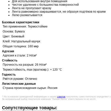
Для использования внутри помещения
Чистое удаление с большинства поверхностей
Лента не пропускает краску
Лента равномерно закрашивается, не образуя подтёков по краям
Легко разматывается
Базовые характеристики
Тип применения:
Термостойкие
Основа:
Бумага
Цвет:
Бежевый
Клей:
Натуральный каучук
Общая толщина:
160 мкр
Адгезия
Адгезия к стали:
2 Н/см²
Стойкость
Прочность на разрыв:
26 Н/см²
Термостойкость, max (кратковр.):
+ 120 °C
Годность
Рвётся руками:
Отлично
Логистические данные
Страна происхождения сырья:
Россия
* На основании приведенной информации и наших
советов
покупатель самостоятельно определяет с
За неправильный выбор покупателя компания "Липкая Лента" ответственности не несёт.
Сопутствующие товары: