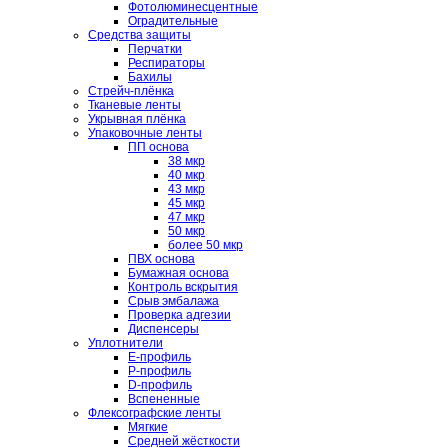
Фотолюминесцентные
Оградительные
Средства защиты
Перчатки
Респираторы
Бахилы
Стрейч-плёнка
Тканевые ленты
Укрывная плёнка
Упаковочные ленты
ПП основа
38 мкр
40 мкр
43 мкр
45 мкр
47 мкр
50 мкр
более 50 мкр
ПВХ основа
Бумажная основа
Контроль вскрытия
Срыв эмбалажа
Проверка адгезии
Диспенсеры
Уплотнители
E-профиль
P-профиль
D-профиль
Вспененные
Флексографские ленты
Мягкие
Средней жёсткости