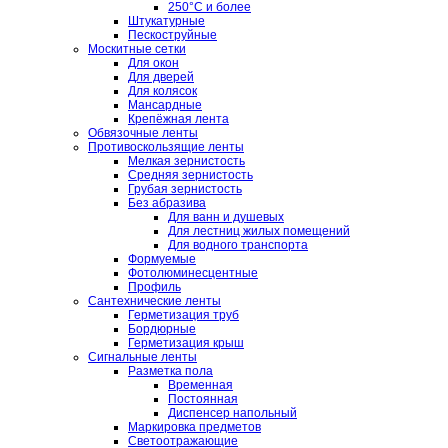
250°C и более
Штукатурные
Пескоструйные
Москитные сетки
Для окон
Для дверей
Для колясок
Мансардные
Крепёжная лента
Обвязочные ленты
Противоскользящие ленты
Мелкая зернистость
Средняя зернистость
Грубая зернистость
Без абразива
Для ванн и душевых
Для лестниц жилых помещений
Для водного транспорта
Формуемые
Фотолюминесцентные
Профиль
Сантехнические ленты
Герметизация труб
Бордюрные
Герметизация крыш
Сигнальные ленты
Разметка пола
Временная
Постоянная
Диспенсер напольный
Маркировка предметов
Светоотражающие