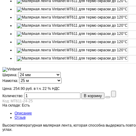
Ширина:
Намотка:
Цена:
254.90 руб.
в т.ч. 22 % НДС
В корзину
Количество:
Код:
MT611-24-25
На складе:
Есть
Описание
Отзыв
Высокотемпературная малярная лента, которая способна выдержать повтор
углах.