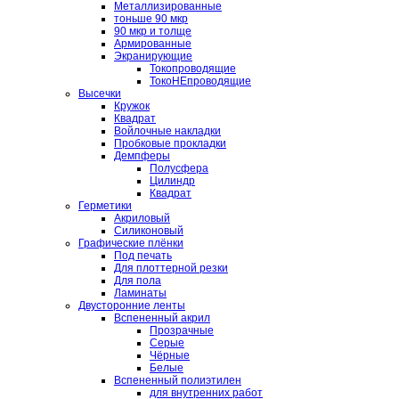
Металлизированные
тоньше 90 мкр
90 мкр и толще
Армированные
Экранирующие
Токопроводящие
ТокоНЕпроводящие
Высечки
Кружок
Квадрат
Войлочные накладки
Пробковые прокладки
Демпферы
Полусфера
Цилиндр
Квадрат
Герметики
Акриловый
Силиконовый
Графические плёнки
Под печать
Для плоттерной резки
Для пола
Ламинаты
Двусторонние ленты
Вспененный акрил
Прозрачные
Серые
Чёрные
Белые
Вспененный полиэтилен
для внутренних работ