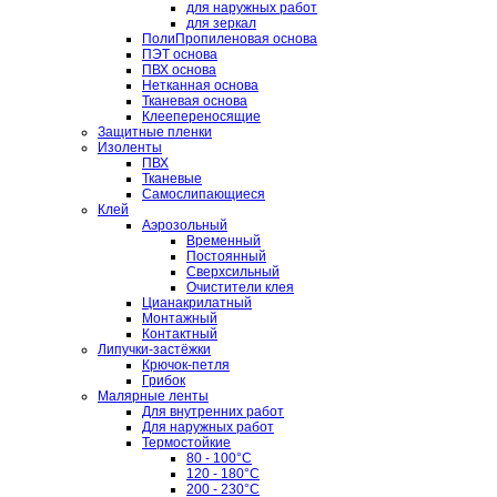
для наружных работ
для зеркал
ПолиПропиленовая основа
ПЭТ основа
ПВХ основа
Нетканная основа
Тканевая основа
Клеепереносящие
Защитные пленки
Изоленты
ПВХ
Тканевые
Самослипающиеся
Клей
Аэрозольный
Временный
Постоянный
Сверхсильный
Очистители клея
Цианакрилатный
Монтажный
Контактный
Липучки-застёжки
Крючок-петля
Грибок
Малярные ленты
Для внутренних работ
Для наружных работ
Термостойкие
80 - 100°C
120 - 180°C
200 - 230°C