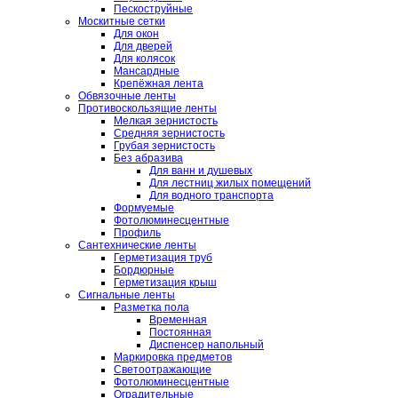
Пескоструйные
Москитные сетки
Для окон
Для дверей
Для колясок
Мансардные
Крепёжная лента
Обвязочные ленты
Противоскользящие ленты
Мелкая зернистость
Средняя зернистость
Грубая зернистость
Без абразива
Для ванн и душевых
Для лестниц жилых помещений
Для водного транспорта
Формуемые
Фотолюминесцентные
Профиль
Сантехнические ленты
Герметизация труб
Бордюрные
Герметизация крыш
Сигнальные ленты
Разметка пола
Временная
Постоянная
Диспенсер напольный
Маркировка предметов
Светоотражающие
Фотолюминесцентные
Оградительные