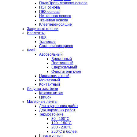
ПолиПропиленовая основа
ПЭТ основа
ПВХ основа
Нетканная основа
Тканевая основа
Клеепереносящие
Защитные пленки
Изоленты
ПВХ
Тканевые
Самослипающиеся
Клей
Аэрозольный
Временный
Постоянный
Сверхсильный
Очистители клея
Цианакрилатный
Монтажный
Контактный
Липучки-застёжки
Крючок-петля
Грибок
Малярные ленты
Для внутренних работ
Для наружных работ
Термостойкие
80 - 100°C
120 - 180°C
200 - 230°C
250°C и более
Штукатурные