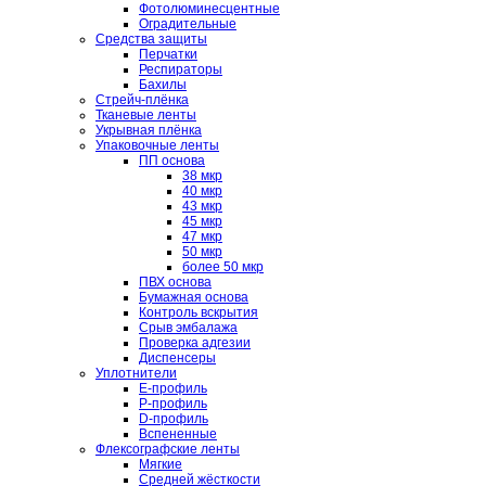
Фотолюминесцентные
Оградительные
Средства защиты
Перчатки
Респираторы
Бахилы
Стрейч-плёнка
Тканевые ленты
Укрывная плёнка
Упаковочные ленты
ПП основа
38 мкр
40 мкр
43 мкр
45 мкр
47 мкр
50 мкр
более 50 мкр
ПВХ основа
Бумажная основа
Контроль вскрытия
Срыв эмбалажа
Проверка адгезии
Диспенсеры
Уплотнители
E-профиль
P-профиль
D-профиль
Вспененные
Флексографские ленты
Мягкие
Средней жёсткости