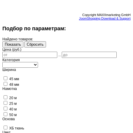
Copyright MAXXmarketing GmbH
JoomShopping Download & Support
Подбор по параметрам:
Найдено товаров:
Показать
Сбросить
Цена (руб.)
...
Категория
Ширина
45 мм
48 мм
Намотка
20 м
25 м
40 м
50 м
Основа
ХБ ткань
Цвет