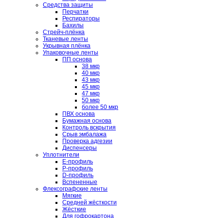
Средства защиты
Перчатки
Респираторы
Бахилы
Стрейч-плёнка
Тканевые ленты
Укрывная плёнка
Упаковочные ленты
ПП основа
38 мкр
40 мкр
43 мкр
45 мкр
47 мкр
50 мкр
более 50 мкр
ПВХ основа
Бумажная основа
Контроль вскрытия
Срыв эмбалажа
Проверка адгезии
Диспенсеры
Уплотнители
E-профиль
P-профиль
D-профиль
Вспененные
Флексографские ленты
Мягкие
Средней жёсткости
Жёсткие
Для гофрокартона