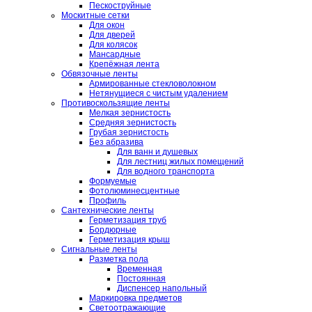
Пескоструйные
Москитные сетки
Для окон
Для дверей
Для колясок
Мансардные
Крепёжная лента
Обвязочные ленты
Армированные стекловолокном
Нетянущиеся с чистым удалением
Противоскользящие ленты
Мелкая зернистость
Средняя зернистость
Грубая зернистость
Без абразива
Для ванн и душевых
Для лестниц жилых помещений
Для водного транспорта
Формуемые
Фотолюминесцентные
Профиль
Сантехнические ленты
Герметизация труб
Бордюрные
Герметизация крыш
Сигнальные ленты
Разметка пола
Временная
Постоянная
Диспенсер напольный
Маркировка предметов
Светоотражающие