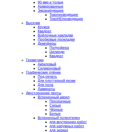
90 мкр и толще
Армированные
Экранирующие
Токопроводящие
ТокоНЕпроводящие
Высечки
Кружок
Квадрат
Войлочные накладки
Пробковые прокладки
Демпферы
Полусфера
Цилиндр
Квадрат
Герметики
Акриловый
Силиконовый
Графические плёнки
Под печать
Для плоттерной резки
Для пола
Ламинаты
Двусторонние ленты
Вспененный акрил
Прозрачные
Серые
Чёрные
Белые
Вспененный полиэтилен
для внутренних работ
для наружных работ
для зеркал