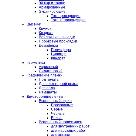
90 мкр и толще
Армированные
Экранирующие
Токопроводящие
ТокоНЕпроводящие
Высечки
Кружок
Квадрат
Войлочные накладки
Пробковые прокладки
Демпферы
Полусфера
Цилиндр
Квадрат
Герметики
Акриловый
Силиконовый
Графические плёнки
Под печать
Для плоттерной резки
Для пола
Ламинаты
Двусторонние ленты
Вспененный акрил
Прозрачные
Серые
Чёрные
Белые
Вспененный полиэтилен
для внутренних работ
для наружных работ
для зеркал