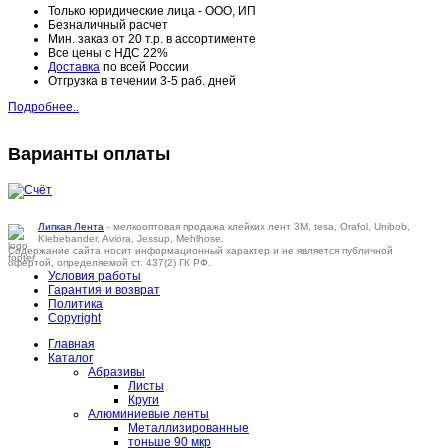
Только юридические лица - ООО, ИП
Безналичный расчет
Мин. заказ от 20 т.р. в ассортименте
Все цены с НДС 22%
Доставка
по всей России
Отгрузка в течении 3-5 раб. дней
Подробнее..
Варианты оплаты
Липкая Лента
- мелкооптовая продажа клейких лент 3M, tesa, Orafol, Unibob,
Klebebander, Aviora, Jessup, Mehlhose.
Содержание сайта носит информационный характер и не является публичной
офертой, определяемой ст. 437(2) ГК РФ.
Условия работы
Гарантия и возврат
Политика
Copyright
Главная
Каталог
Абразивы
Листы
Круги
Алюминиевые ленты
Металлизированные
тоньше 90 мкр