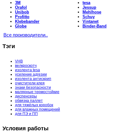
3M
tesa
Orafol
Jessup
Unibob
Mehlhose
Profitto
Schuy
Klebebander
Vintanet
Globe
Binder-Band
Все производители..
Тэги
VHB
велкроскотч
изолента tesa
усиление адгезии
изолента антискрип
очистители клея
знаки безопасности
малярные термостойкие
диспенсеры
обвязка паллет
для тяжёлых коробок
для влажных помещений
для ПЭ и ПП
Условия работы