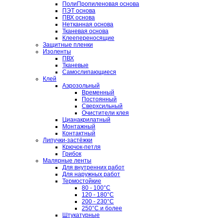
ПолиПропиленовая основа
ПЭТ основа
ПВХ основа
Нетканная основа
Тканевая основа
Клеепереносящие
Защитные пленки
Изоленты
ПВХ
Тканевые
Самослипающиеся
Клей
Аэрозольный
Временный
Постоянный
Сверхсильный
Очистители клея
Цианакрилатный
Монтажный
Контактный
Липучки-застёжки
Крючок-петля
Грибок
Малярные ленты
Для внутренних работ
Для наружных работ
Термостойкие
80 - 100°C
120 - 180°C
200 - 230°C
250°C и более
Штукатурные