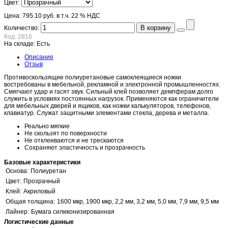
Цвет:
Цена:
795.10 руб.
в т.ч. 22 % НДС
В корзину
Количество:
Код:
2816
На складе:
Есть
Описание
Отзыв
Противоскользящие полиуретановые самоклеящиеся ножки
востребованы в мебельной, рекламной и электронной промышленностях.
Смягчают удар и гасят звук. Сильный клей позволяет демпферам долго
служить в условиях постоянных нагрузок. Применяются как ограничители
для мебельных дверей и ящиков, как ножки калькуляторов, телефонов,
клавиатур. Служат защитными элементами стекла, дерева и металла.
Реально мягкие
Не скользят по поверхности
Не отклеиваются и не трескаются
Сохраняют эластичность и прозрачность
Базовые характеристики
Основа:
Полиуретан
Цвет:
Прозрачный
Клей:
Акриловый
Общая толщина:
1600 мкр, 1900 мкр, 2,2 мм, 3,2 мм, 5,0 мм, 7,9 мм, 9,5 мм
Лайнер:
Бумага силиконизированная
Логистические данные