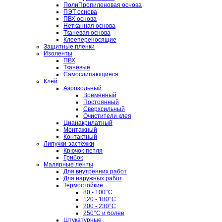
ПолиПропиленовая основа
ПЭТ основа
ПВХ основа
Нетканная основа
Тканевая основа
Клеепереносящие
Защитные пленки
Изоленты
ПВХ
Тканевые
Самослипающиеся
Клей
Аэрозольный
Временный
Постоянный
Сверхсильный
Очистители клея
Цианакрилатный
Монтажный
Контактный
Липучки-застёжки
Крючок-петля
Грибок
Малярные ленты
Для внутренних работ
Для наружных работ
Термостойкие
80 - 100°C
120 - 180°C
200 - 230°C
250°C и более
Штукатурные