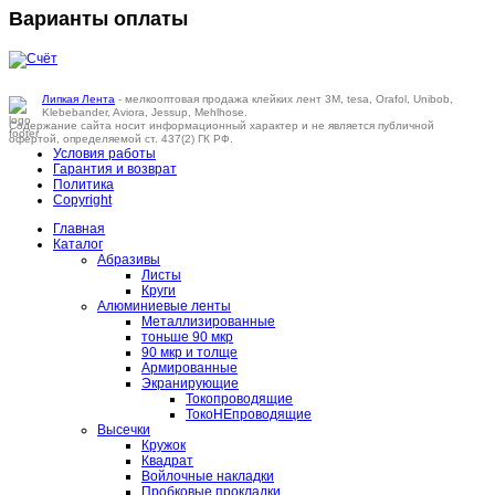
Варианты оплаты
Липкая Лента
- мелкооптовая продажа клейких лент 3M, tesa, Orafol, Unibob,
Klebebander, Aviora, Jessup, Mehlhose.
Содержание сайта носит информационный характер и не является публичной
офертой, определяемой ст. 437(2) ГК РФ.
Условия работы
Гарантия и возврат
Политика
Copyright
Главная
Каталог
Абразивы
Листы
Круги
Алюминиевые ленты
Металлизированные
тоньше 90 мкр
90 мкр и толще
Армированные
Экранирующие
Токопроводящие
ТокоНЕпроводящие
Высечки
Кружок
Квадрат
Войлочные накладки
Пробковые прокладки