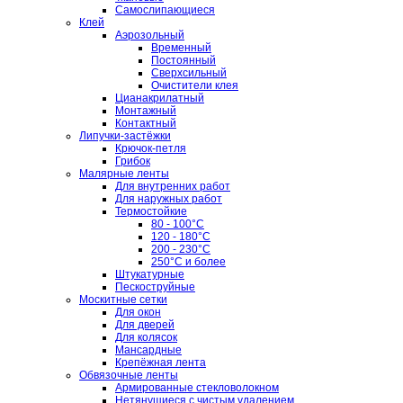
Самослипающиеся
Клей
Аэрозольный
Временный
Постоянный
Сверхсильный
Очистители клея
Цианакрилатный
Монтажный
Контактный
Липучки-застёжки
Крючок-петля
Грибок
Малярные ленты
Для внутренних работ
Для наружных работ
Термостойкие
80 - 100°C
120 - 180°C
200 - 230°C
250°C и более
Штукатурные
Пескоструйные
Москитные сетки
Для окон
Для дверей
Для колясок
Мансардные
Крепёжная лента
Обвязочные ленты
Армированные стекловолокном
Нетянущиеся с чистым удалением