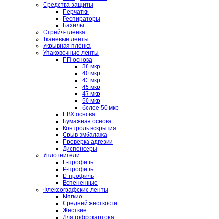
Средства защиты
Перчатки
Респираторы
Бахилы
Стрейч-плёнка
Тканевые ленты
Укрывная плёнка
Упаковочные ленты
ПП основа
38 мкр
40 мкр
43 мкр
45 мкр
47 мкр
50 мкр
более 50 мкр
ПВХ основа
Бумажная основа
Контроль вскрытия
Срыв эмбалажа
Проверка адгезии
Диспенсеры
Уплотнители
E-профиль
P-профиль
D-профиль
Вспененные
Флексографские ленты
Мягкие
Средней жёсткости
Жёсткие
Для гофрокартона