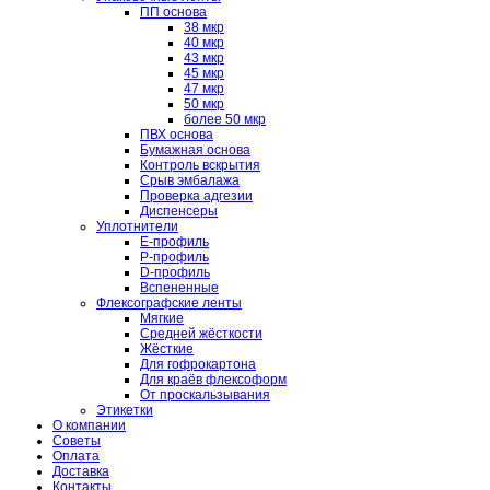
ПП основа
38 мкр
40 мкр
43 мкр
45 мкр
47 мкр
50 мкр
более 50 мкр
ПВХ основа
Бумажная основа
Контроль вскрытия
Срыв эмбалажа
Проверка адгезии
Диспенсеры
Уплотнители
E-профиль
P-профиль
D-профиль
Вспененные
Флексографские ленты
Мягкие
Средней жёсткости
Жёсткие
Для гофрокартона
Для краёв флексоформ
От проскальзывания
Этикетки
О компании
Советы
Оплата
Доставка
Контакты