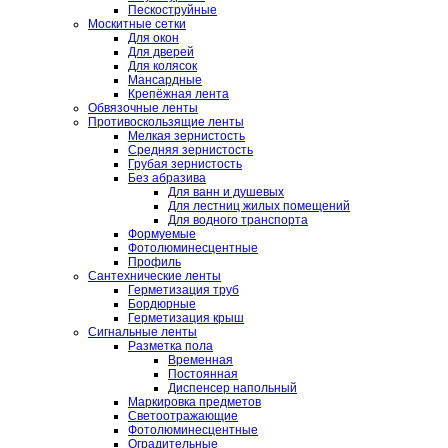
Пескоструйные
Москитные сетки
Для окон
Для дверей
Для колясок
Мансардные
Крепёжная лента
Обвязочные ленты
Противоскользящие ленты
Мелкая зернистость
Средняя зернистость
Грубая зернистость
Без абразива
Для ванн и душевых
Для лестниц жилых помещений
Для водного транспорта
Формуемые
Фотолюминесцентные
Профиль
Сантехнические ленты
Герметизация труб
Бордюрные
Герметизация крыш
Сигнальные ленты
Разметка пола
Временная
Постоянная
Диспенсер напольный
Маркировка предметов
Светоотражающие
Фотолюминесцентные
Оградительные