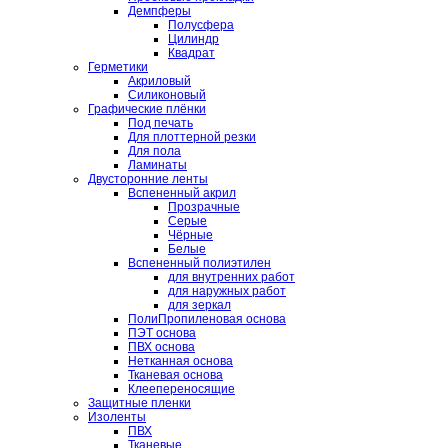
Демпферы
Полусфера
Цилиндр
Квадрат
Герметики
Акриловый
Силиконовый
Графические плёнки
Под печать
Для плоттерной резки
Для пола
Ламинаты
Двусторонние ленты
Вспененный акрил
Прозрачные
Серые
Чёрные
Белые
Вспененный полиэтилен
для внутренних работ
для наружных работ
для зеркал
ПолиПропиленовая основа
ПЭТ основа
ПВХ основа
Нетканная основа
Тканевая основа
Клеепереносящие
Защитные пленки
Изоленты
ПВХ
Тканевые