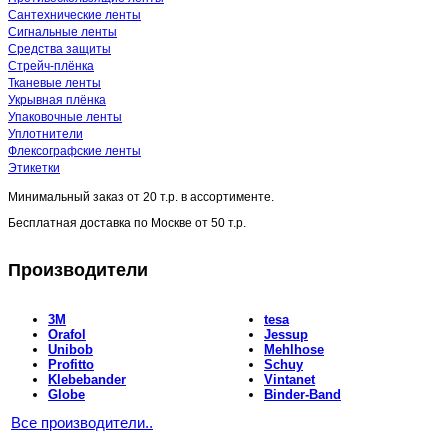
Сантехнические ленты
Сигнальные ленты
Средства защиты
Стрейч-плёнка
Тканевые ленты
Укрывная плёнка
Упаковочные ленты
Уплотнители
Флексографские ленты
Этикетки
Минимальный заказ от
20 т.р.
в ассортименте.
Бесплатная доставка по Москве от
50 т.р.
Производители
3M
tesa
Orafol
Jessup
Unibob
Mehlhose
Profitto
Schuy
Klebebander
Vintanet
Globe
Binder-Band
Все производители..