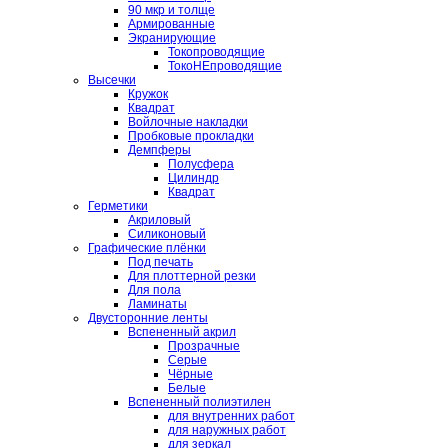
90 мкр и толще
Армированные
Экранирующие
Токопроводящие
ТокоНЕпроводящие
Высечки
Кружок
Квадрат
Войлочные накладки
Пробковые прокладки
Демпферы
Полусфера
Цилиндр
Квадрат
Герметики
Акриловый
Силиконовый
Графические плёнки
Под печать
Для плоттерной резки
Для пола
Ламинаты
Двусторонние ленты
Вспененный акрил
Прозрачные
Серые
Чёрные
Белые
Вспененный полиэтилен
для внутренних работ
для наружных работ
для зеркал