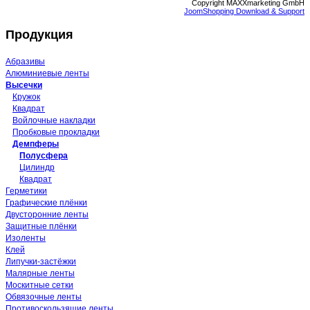
Copyright MAXXmarketing GmbH
JoomShopping Download & Support
Продукция
Абразивы
Алюминиевые ленты
Высечки
Кружок
Квадрат
Войлочные накладки
Пробковые прокладки
Демпферы
Полусфера
Цилиндр
Квадрат
Герметики
Графические плёнки
Двусторонние ленты
Защитные плёнки
Изоленты
Клей
Липучки-застёжки
Малярные ленты
Москитные сетки
Обвязочные ленты
Противоскользящие ленты