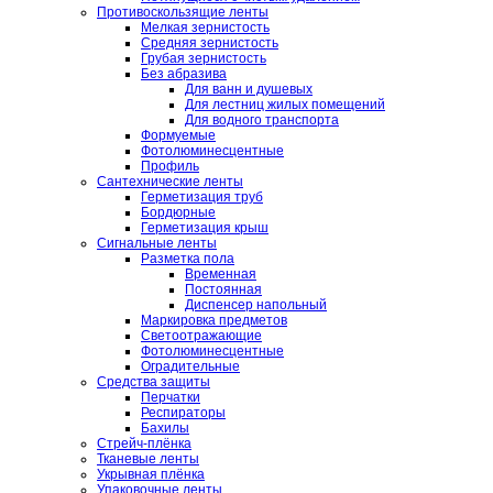
Противоскользящие ленты
Мелкая зернистость
Средняя зернистость
Грубая зернистость
Без абразива
Для ванн и душевых
Для лестниц жилых помещений
Для водного транспорта
Формуемые
Фотолюминесцентные
Профиль
Сантехнические ленты
Герметизация труб
Бордюрные
Герметизация крыш
Сигнальные ленты
Разметка пола
Временная
Постоянная
Диспенсер напольный
Маркировка предметов
Светоотражающие
Фотолюминесцентные
Оградительные
Средства защиты
Перчатки
Респираторы
Бахилы
Стрейч-плёнка
Тканевые ленты
Укрывная плёнка
Упаковочные ленты