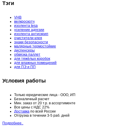
Тэги
VHB
велкроскотч
изолента tesa
усиление адгезии
изолента антискрип
очистители клея
знаки безопасности
малярные термостойкие
диспенсеры
обвязка паллет
для тяжёлых коробок
для влажных помещений
для ПЭ и ПП
Условия работы
Только юридические лица - ООО, ИП
Безналичный расчет
Мин. заказ от 20 т.р. в ассортименте
Все цены с НДС 22%
Доставка
по всей России
Отгрузка в течении 3-5 раб. дней
Подробнее..