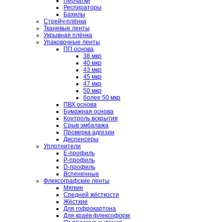
Перчатки
Респираторы
Бахилы
Стрейч-плёнка
Тканевые ленты
Укрывная плёнка
Упаковочные ленты
ПП основа
38 мкр
40 мкр
43 мкр
45 мкр
47 мкр
50 мкр
более 50 мкр
ПВХ основа
Бумажная основа
Контроль вскрытия
Срыв эмбалажа
Проверка адгезии
Диспенсеры
Уплотнители
E-профиль
P-профиль
D-профиль
Вспененные
Флексографские ленты
Мягкие
Средней жёсткости
Жёсткие
Для гофрокартона
Для краёв флексоформ