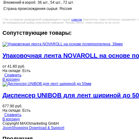
Вложений в короб:
36 шт., 54 шт., 72 шт.
Страна происхождения сырья:
Россия
* На основании приведенной информации и наших
советов
покупатель самостоятельно определяет с
За неправильный выбор покупателя компания "Липкая Лента" ответственности не несёт.
Сопутствующие товары:
Упаковочная лента NOVAROLL на основе п
от
41.80 руб.
На складе:
Есть
Сравнить
В корзину
Диспенсер UNIBOB для лент шириной до 5
677.90 руб.
На складе:
Есть
Сравнить
В корзину
Copyright MAXXmarketing GmbH
JoomShopping Download & Support
Продукция