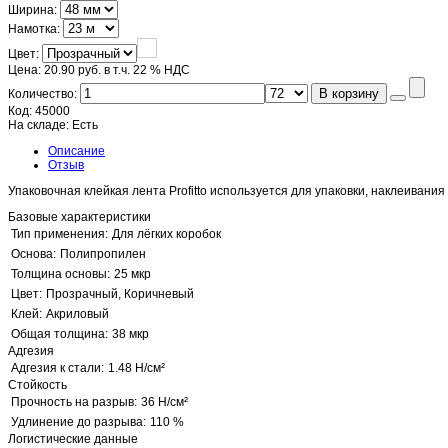
Ширина:
Намотка:
Цвет:
Цена:
20.90 руб.
в т.ч. 22 % НДС
В корзину
Количество:
Код:
45000
На складе:
Есть
Описание
Отзыв
Упаковочная клейкая лента Profitto используется для упаковки, наклеиван
Базовые характеристики
Тип применения:
Для лёгких коробок
Основа:
Полипропилен
Толщина основы:
25 мкр
Цвет:
Прозрачный, Коричневый
Клей:
Акриловый
Общая толщина:
38 мкр
Адгезия
Адгезия к стали:
1.48 Н/см²
Стойкость
Прочность на разрыв:
36 Н/см²
Удлинение до разрыва:
110 %
Логистические данные