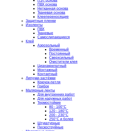
ПЭТ основа
ПВХ основа
Нетканная основа
Тканевая основа
Клеепереносящие
Защитные пленки
Изоленты
ПВХ
Тканевые
Самослипающиеся
Клей
Аэрозольный
Временный
Постоянный
Сверхсильный
Очистители клея
Цианакрилатный
Монтажный
Контактный
Липучки-застёжки
Крючок-петля
Грибок
Малярные ленты
Для внутренних работ
Для наружных работ
Термостойкие
80 - 100°C
120 - 180°C
200 - 230°C
250°C и более
Штукатурные
Пескоструйные