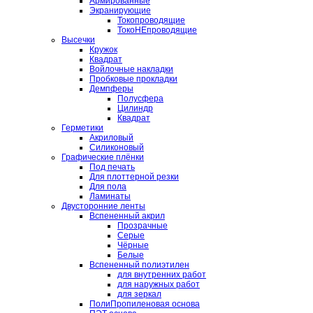
Армированные
Экранирующие
Токопроводящие
ТокоНЕпроводящие
Высечки
Кружок
Квадрат
Войлочные накладки
Пробковые прокладки
Демпферы
Полусфера
Цилиндр
Квадрат
Герметики
Акриловый
Силиконовый
Графические плёнки
Под печать
Для плоттерной резки
Для пола
Ламинаты
Двусторонние ленты
Вспененный акрил
Прозрачные
Серые
Чёрные
Белые
Вспененный полиэтилен
для внутренних работ
для наружных работ
для зеркал
ПолиПропиленовая основа