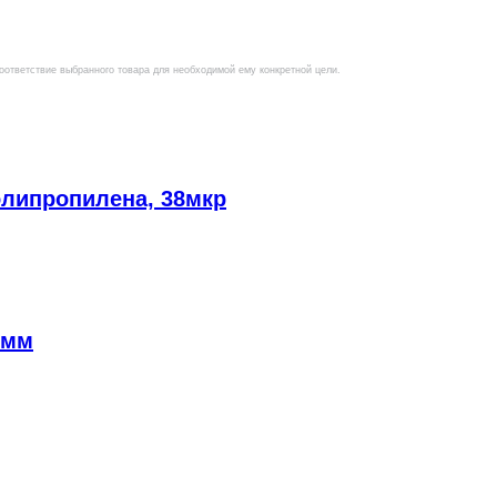
оответствие выбранного товара для необходимой ему конкретной цели.
олипропилена, 38мкр
0мм