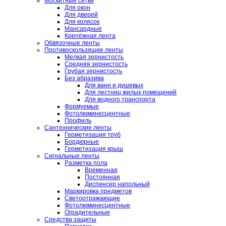
Москитные сетки
Для окон
Для дверей
Для колясок
Мансардные
Крепёжная лента
Обвязочные ленты
Противоскользящие ленты
Мелкая зернистость
Средняя зернистость
Грубая зернистость
Без абразива
Для ванн и душевых
Для лестниц жилых помещений
Для водного транспорта
Формуемые
Фотолюминесцентные
Профиль
Сантехнические ленты
Герметизация труб
Бордюрные
Герметизация крыш
Сигнальные ленты
Разметка пола
Временная
Постоянная
Диспенсер напольный
Маркировка предметов
Светоотражающие
Фотолюминесцентные
Оградительные
Средства защиты