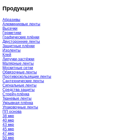
Продукция
Абразивы
Алюминиевые ленты
Высечки
Герметики
Графические плёнки
Двусторонние ленты
Защитные плёнки
Изоленты
Клей
Липучки-застёжки
Малярные ленты
Москитные сетки
Обвязочные ленты
Противоскользящие ленты
Сантехнические ленты
Сигнальные ленты
Средства защиты
Стрейч-плёнка
Тканевые ленты
Укрывная плёнка
Упаковочные ленты
ПП основа
38 мкр
40 мкр
43 мкр
45 мкр
47 мкр
50 мкр