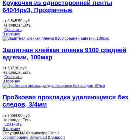
Кружочки из односторонней ленты
64044pv3, Прозрачные
от
8 545.50 руб.
На складе:
Есть
Сравнить
В корзину
Защитная клейкая пленка 9100 средней
адгезии, 100мкр
от
507.30 руб.
На складе:
Есть
Сравнить
В корзину
Пробковая прокладка удаляющаяся без
следов, 3/4мм
от
3 384.60 руб.
На складе:
Есть
Сравнить
В корзину
Copyright MAXXmarketing GmbH
JoomShopping Download & Support