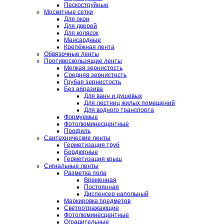
Пескоструйные
Москитные сетки
Для окон
Для дверей
Для колясок
Мансардные
Крепёжная лента
Обвязочные ленты
Противоскользящие ленты
Мелкая зернистость
Средняя зернистость
Грубая зернистость
Без абразива
Для ванн и душевых
Для лестниц жилых помещений
Для водного транспорта
Формуемые
Фотолюминесцентные
Профиль
Сантехнические ленты
Герметизация труб
Бордюрные
Герметизация крыш
Сигнальные ленты
Разметка пола
Временная
Постоянная
Диспенсер напольный
Маркировка предметов
Светоотражающие
Фотолюминесцентные
Оградительные