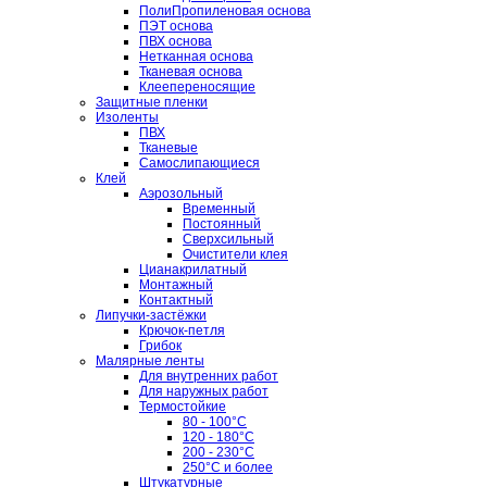
ПолиПропиленовая основа
ПЭТ основа
ПВХ основа
Нетканная основа
Тканевая основа
Клеепереносящие
Защитные пленки
Изоленты
ПВХ
Тканевые
Самослипающиеся
Клей
Аэрозольный
Временный
Постоянный
Сверхсильный
Очистители клея
Цианакрилатный
Монтажный
Контактный
Липучки-застёжки
Крючок-петля
Грибок
Малярные ленты
Для внутренних работ
Для наружных работ
Термостойкие
80 - 100°C
120 - 180°C
200 - 230°C
250°C и более
Штукатурные