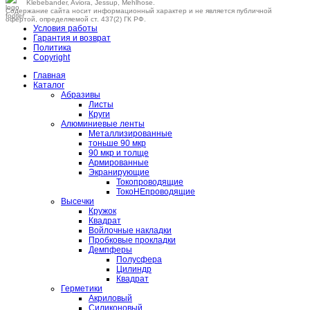
Klebebander, Aviora, Jessup, Mehlhose.
Содержание сайта носит информационный характер и не является публичной
офертой, определяемой ст. 437(2) ГК РФ.
Условия работы
Гарантия и возврат
Политика
Copyright
Главная
Каталог
Абразивы
Листы
Круги
Алюминиевые ленты
Металлизированные
тоньше 90 мкр
90 мкр и толще
Армированные
Экранирующие
Токопроводящие
ТокоНЕпроводящие
Высечки
Кружок
Квадрат
Войлочные накладки
Пробковые прокладки
Демпферы
Полусфера
Цилиндр
Квадрат
Герметики
Акриловый
Силиконовый