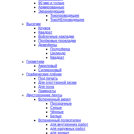
90 мкр и толще
Армированные
Экранирующие
Токопроводящие
ТокоНЕпроводящие
Высечки
Кружок
Квадрат
Войлочные накладки
Пробковые прокладки
Демпферы
Полусфера
Цилиндр
Квадрат
Герметики
Акриловый
Силиконовый
Графические плёнки
Под печать
Для плоттерной резки
Для пола
Ламинаты
Двусторонние ленты
Вспененный акрил
Прозрачные
Серые
Чёрные
Белые
Вспененный полиэтилен
для внутренних работ
для наружных работ
для зеркал