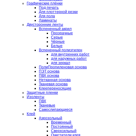
Графические плёнки
Под печать
Для плоттерной резки
Для пола
Ламинаты
Двусторонние ленты
Вспененный акрил
Прозрачные
Серые
Чёрные
Белые
Вспененный полиэтилен
для внутренних работ
для наружных работ
для зеркал
ПолиПропиленовая основа
ПЭТ основа
ПВХ основа
Нетканная основа
Тканевая основа
Клеепереносящие
Защитные пленки
Изоленты
ПВХ
Тканевые
Самослипающиеся
Клей
Аэрозольный
Временный
Постоянный
Сверхсильный
Очистители клея