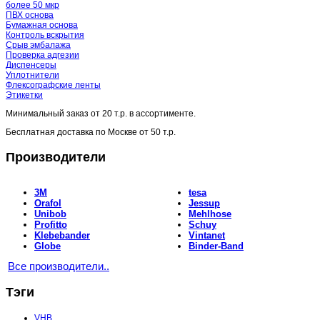
более 50 мкр
ПВХ основа
Бумажная основа
Контроль вскрытия
Срыв эмбалажа
Проверка адгезии
Диспенсеры
Уплотнители
Флексографские ленты
Этикетки
Минимальный заказ от
20 т.р.
в ассортименте.
Бесплатная доставка по Москве от
50 т.р.
Производители
3M
tesa
Orafol
Jessup
Unibob
Mehlhose
Profitto
Schuy
Klebebander
Vintanet
Globe
Binder-Band
Все производители..
Тэги
VHB