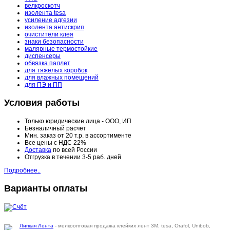
велкроскотч
изолента tesa
усиление адгезии
изолента антискрип
очистители клея
знаки безопасности
малярные термостойкие
диспенсеры
обвязка паллет
для тяжёлых коробок
для влажных помещений
для ПЭ и ПП
Условия работы
Только юридические лица - ООО, ИП
Безналичный расчет
Мин. заказ от 20 т.р. в ассортименте
Все цены с НДС 22%
Доставка
по всей России
Отгрузка в течении 3-5 раб. дней
Подробнее..
Варианты оплаты
Липкая Лента
- мелкооптовая продажа клейких лент 3M, tesa, Orafol, Unibob,