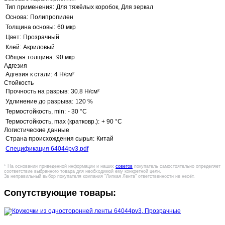
Тип применения:
Для тяжёлых коробок, Для зеркал
Основа:
Полипропилен
Толщина основы:
60 мкр
Цвет:
Прозрачный
Клей:
Акриловый
Общая толщина:
90 мкр
Адгезия
Адгезия к стали:
4 Н/см²
Стойкость
Прочность на разрыв:
30.8 Н/см²
Удлинение до разрыва:
120 %
Термостойкость, min:
- 30 °C
Термостойкость, max (кратковр.):
+ 90 °C
Логистические данные
Страна происхождения сырья:
Китай
Спецификация 64044pv3.pdf
* На основании приведенной информации и наших
советов
покупатель самостоятельно определяет
соответствие выбранного товара для необходимой ему конкретной цели.
За неправильный выбор покупателя компания "Липкая Лента" ответственности не несёт.
Сопутствующие товары: