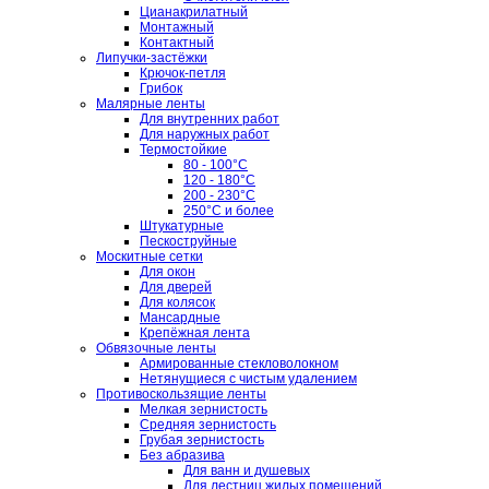
Цианакрилатный
Монтажный
Контактный
Липучки-застёжки
Крючок-петля
Грибок
Малярные ленты
Для внутренних работ
Для наружных работ
Термостойкие
80 - 100°C
120 - 180°C
200 - 230°C
250°C и более
Штукатурные
Пескоструйные
Москитные сетки
Для окон
Для дверей
Для колясок
Мансардные
Крепёжная лента
Обвязочные ленты
Армированные стекловолокном
Нетянущиеся с чистым удалением
Противоскользящие ленты
Мелкая зернистость
Средняя зернистость
Грубая зернистость
Без абразива
Для ванн и душевых
Для лестниц жилых помещений