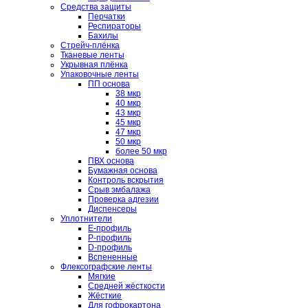
Средства защиты
Перчатки
Респираторы
Бахилы
Стрейч-плёнка
Тканевые ленты
Укрывная плёнка
Упаковочные ленты
ПП основа
38 мкр
40 мкр
43 мкр
45 мкр
47 мкр
50 мкр
более 50 мкр
ПВХ основа
Бумажная основа
Контроль вскрытия
Срыв эмбалажа
Проверка адгезии
Диспенсеры
Уплотнители
E-профиль
P-профиль
D-профиль
Вспененные
Флексографские ленты
Мягкие
Средней жёсткости
Жёсткие
Для гофрокартона