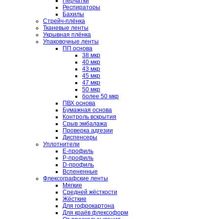
Перчатки
Респираторы
Бахилы
Стрейч-плёнка
Тканевые ленты
Укрывная плёнка
Упаковочные ленты
ПП основа
38 мкр
40 мкр
43 мкр
45 мкр
47 мкр
50 мкр
более 50 мкр
ПВХ основа
Бумажная основа
Контроль вскрытия
Срыв эмбалажа
Проверка адгезии
Диспенсеры
Уплотнители
E-профиль
P-профиль
D-профиль
Вспененные
Флексографские ленты
Мягкие
Средней жёсткости
Жёсткие
Для гофрокартона
Для краёв флексоформ