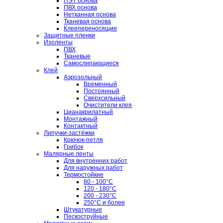
ПЭТ основа
ПВХ основа
Нетканная основа
Тканевая основа
Клеепереносящие
Защитные пленки
Изоленты
ПВХ
Тканевые
Самослипающиеся
Клей
Аэрозольный
Временный
Постоянный
Сверхсильный
Очистители клея
Цианакрилатный
Монтажный
Контактный
Липучки-застёжки
Крючок-петля
Грибок
Малярные ленты
Для внутренних работ
Для наружных работ
Термостойкие
80 - 100°C
120 - 180°C
200 - 230°C
250°C и более
Штукатурные
Пескоструйные