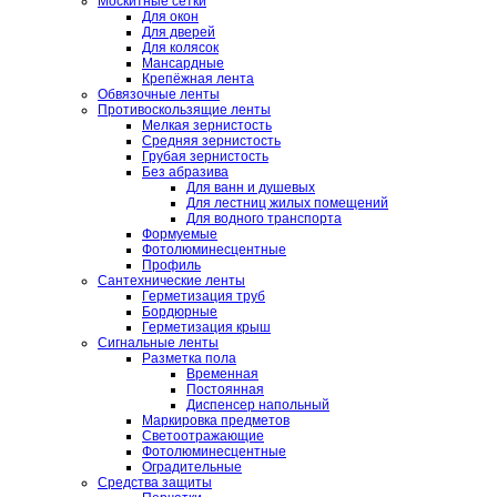
Москитные сетки
Для окон
Для дверей
Для колясок
Мансардные
Крепёжная лента
Обвязочные ленты
Противоскользящие ленты
Мелкая зернистость
Средняя зернистость
Грубая зернистость
Без абразива
Для ванн и душевых
Для лестниц жилых помещений
Для водного транспорта
Формуемые
Фотолюминесцентные
Профиль
Сантехнические ленты
Герметизация труб
Бордюрные
Герметизация крыш
Сигнальные ленты
Разметка пола
Временная
Постоянная
Диспенсер напольный
Маркировка предметов
Светоотражающие
Фотолюминесцентные
Оградительные
Средства защиты