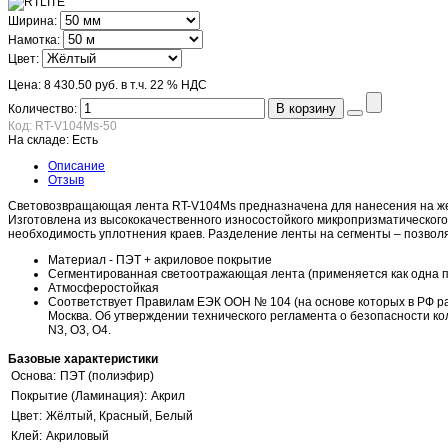
Ширина:
Намотка:
Цвет:
Цена:
8 430.50 руб.
в т.ч. 22 % НДС
В корзину
Количество:
Код:
RT-V104Ms-50
На складе:
Есть
Описание
Отзыв
Световозвращающая лента RT-V104Ms предназначена для нанесения на жес
Изготовлена из высококачественного износостойкого микропризматическог
необходимость уплотнения краев. Разделение ленты на сегменты – позволяе
Материал - ПЭТ + акриловое покрытие
Сегментированная светоотражающая лента (применяется как одна 
Атмосферостойкая
Соответствует Правилам ЕЭК ООН № 104 (на основе которых в РФ раз
Москва. Об утверждении технического регламента о безопасности ко
N3, О3, О4.
Базовые характеристики
Основа:
ПЭТ (полиэфир)
Покрытие (Ламинация):
Акрил
Цвет:
Жёлтый, Красный, Белый
Клей:
Акриловый