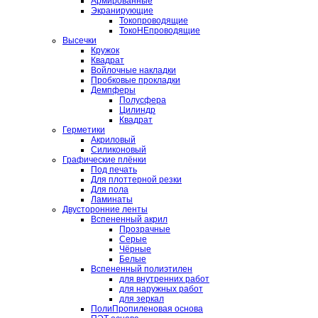
Армированные
Экранирующие
Токопроводящие
ТокоНЕпроводящие
Высечки
Кружок
Квадрат
Войлочные накладки
Пробковые прокладки
Демпферы
Полусфера
Цилиндр
Квадрат
Герметики
Акриловый
Силиконовый
Графические плёнки
Под печать
Для плоттерной резки
Для пола
Ламинаты
Двусторонние ленты
Вспененный акрил
Прозрачные
Серые
Чёрные
Белые
Вспененный полиэтилен
для внутренних работ
для наружных работ
для зеркал
ПолиПропиленовая основа