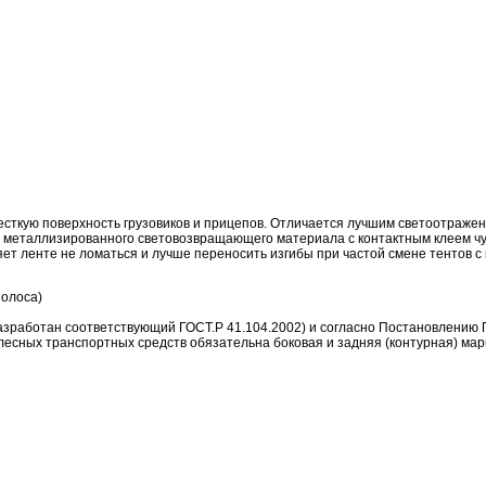
ткую поверхность грузовиков и прицепов. Отличается лучшим светоотражен
о металлизированного световозвращающего материала с контактным клеем чу
т ленте не ломаться и лучше переносить изгибы при частой смене тентов с 
полоса)
работан соответствующий ГОСТ.Р 41.104.2002) и согласно Постановлению Пр
лесных транспортных средств обязательна боковая и задняя (контурная) марк