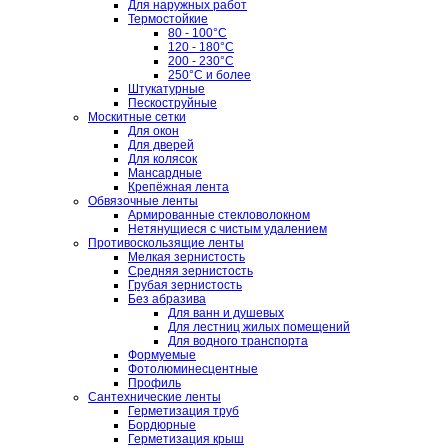
Для наружных работ
Термостойкие
80 - 100°C
120 - 180°C
200 - 230°C
250°C и более
Штукатурные
Пескоструйные
Москитные сетки
Для окон
Для дверей
Для колясок
Мансардные
Крепёжная лента
Обвязочные ленты
Армированные стекловолокном
Нетянущиеся с чистым удалением
Противоскользящие ленты
Мелкая зернистость
Средняя зернистость
Грубая зернистость
Без абразива
Для ванн и душевых
Для лестниц жилых помещений
Для водного транспорта
Формуемые
Фотолюминесцентные
Профиль
Сантехнические ленты
Герметизация труб
Бордюрные
Герметизация крыш