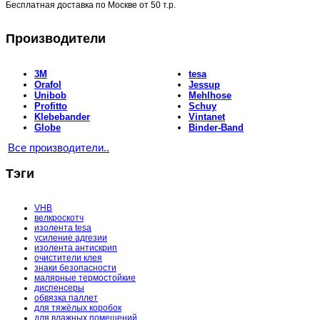
Бесплатная доставка по Москве от
50 т.р.
Производители
3M
tesa
Orafol
Jessup
Unibob
Mehlhose
Profitto
Schuy
Klebebander
Vintanet
Globe
Binder-Band
Все производители..
Тэги
VHB
велкроскотч
изолента tesa
усиление адгезии
изолента антискрип
очистители клея
знаки безопасности
малярные термостойкие
диспенсеры
обвязка паллет
для тяжёлых коробок
для влажных помещений