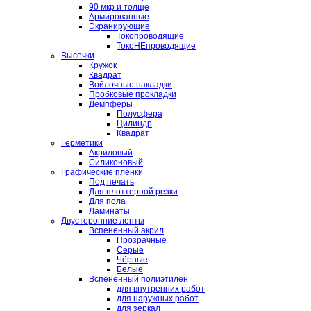
90 мкр и толще
Армированные
Экранирующие
Токопроводящие
ТокоНЕпроводящие
Высечки
Кружок
Квадрат
Войлочные накладки
Пробковые прокладки
Демпферы
Полусфера
Цилиндр
Квадрат
Герметики
Акриловый
Силиконовый
Графические плёнки
Под печать
Для плоттерной резки
Для пола
Ламинаты
Двусторонние ленты
Вспененный акрил
Прозрачные
Серые
Чёрные
Белые
Вспененный полиэтилен
для внутренних работ
для наружных работ
для зеркал