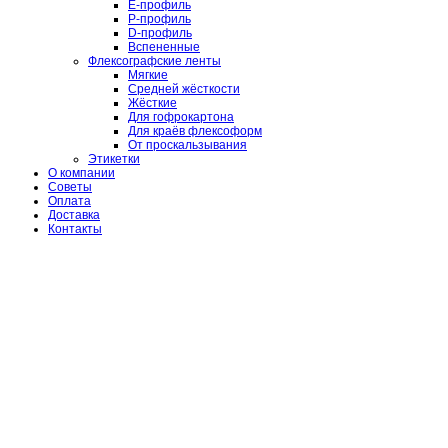
E-профиль
P-профиль
D-профиль
Вспененные
Флексографские ленты
Мягкие
Средней жёсткости
Жёсткие
Для гофрокартона
Для краёв флексоформ
От проскальзывания
Этикетки
О компании
Советы
Оплата
Доставка
Контакты