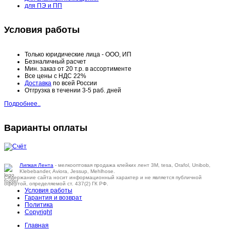
для ПЭ и ПП
Условия работы
Только юридические лица - ООО, ИП
Безналичный расчет
Мин. заказ от 20 т.р. в ассортименте
Все цены с НДС 22%
Доставка
по всей России
Отгрузка в течении 3-5 раб. дней
Подробнее..
Варианты оплаты
Липкая Лента
- мелкооптовая продажа клейких лент 3M, tesa, Orafol, Unibob,
Klebebander, Aviora, Jessup, Mehlhose.
Содержание сайта носит информационный характер и не является публичной
офертой, определяемой ст. 437(2) ГК РФ.
Условия работы
Гарантия и возврат
Политика
Copyright
Главная