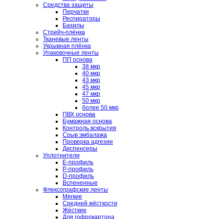
Средства защиты
Перчатки
Респираторы
Бахилы
Стрейч-плёнка
Тканевые ленты
Укрывная плёнка
Упаковочные ленты
ПП основа
38 мкр
40 мкр
43 мкр
45 мкр
47 мкр
50 мкр
более 50 мкр
ПВХ основа
Бумажная основа
Контроль вскрытия
Срыв эмбалажа
Проверка адгезии
Диспенсеры
Уплотнители
E-профиль
P-профиль
D-профиль
Вспененные
Флексографские ленты
Мягкие
Средней жёсткости
Жёсткие
Для гофрокартона