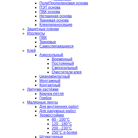
ПолиПропиленовая основа
ПЭТ основа
ПВХ основа
Нетканная основа
Тканевая основа
Клеепереносящие
Защитные пленки
Изоленты
ПВХ
Тканевые
Самослипающиеся
Клей
Аэрозольный
Временный
Постоянный
Сверхсильный
Очистители клея
Цианакрилатный
Монтажный
Контактный
Липучки-застёжки
Крючок-петля
Грибок
Малярные ленты
Для внутренних работ
Для наружных работ
Термостойкие
80 - 100°C
120 - 180°C
200 - 230°C
250°C и более
Штукатурные