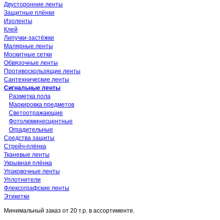
Двусторонние ленты
Защитные плёнки
Изоленты
Клей
Липучки-застёжки
Малярные ленты
Москитные сетки
Обвязочные ленты
Противоскользящие ленты
Сантехнические ленты
Сигнальные ленты
Разметка пола
Маркировка предметов
Светоотражающие
Фотолюминесцентные
Оградительные
Средства защиты
Стрейч-плёнка
Тканевые ленты
Укрывная плёнка
Упаковочные ленты
Уплотнители
Флексографские ленты
Этикетки
Минимальный заказ от
20 т.р.
в ассортименте.