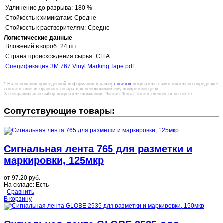
Удлинение до разрыва:
180 %
Стойкость к химикатам:
Средне
Стойкость к растворителям:
Средне
Логистические данные
Вложений в короб:
24 шт.
Страна происхождения сырья:
США
Спецификация 3M 767 Vinyl Marking Tape.pdf
* На основании приведенной информации и наших
советов
покупатель самостоятельно определяет
соответствие выбранного товара для необходимой ему конкретной цели.
За неправильный выбор покупателя компания "Липкая Лента" ответственности не несёт.
Сопутствующие товары:
Сигнальная лента 765 для разметки и
маркировки, 125мкр
от
97.20 руб.
На складе:
Есть
Сравнить
В корзину