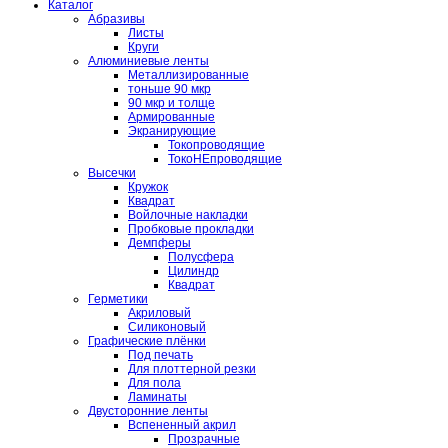
Каталог
Абразивы
Листы
Круги
Алюминиевые ленты
Металлизированные
тоньше 90 мкр
90 мкр и толще
Армированные
Экранирующие
Токопроводящие
ТокоНЕпроводящие
Высечки
Кружок
Квадрат
Войлочные накладки
Пробковые прокладки
Демпферы
Полусфера
Цилиндр
Квадрат
Герметики
Акриловый
Силиконовый
Графические плёнки
Под печать
Для плоттерной резки
Для пола
Ламинаты
Двусторонние ленты
Вспененный акрил
Прозрачные