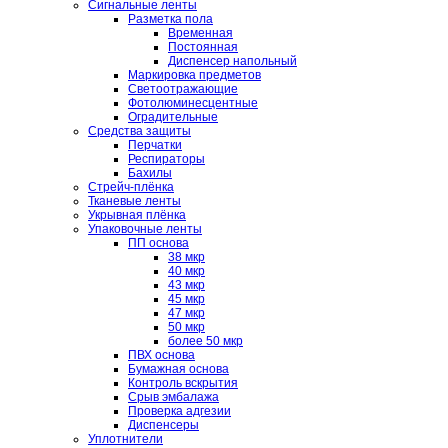
Сигнальные ленты
Разметка пола
Временная
Постоянная
Диспенсер напольный
Маркировка предметов
Светоотражающие
Фотолюминесцентные
Оградительные
Средства защиты
Перчатки
Респираторы
Бахилы
Стрейч-плёнка
Тканевые ленты
Укрывная плёнка
Упаковочные ленты
ПП основа
38 мкр
40 мкр
43 мкр
45 мкр
47 мкр
50 мкр
более 50 мкр
ПВХ основа
Бумажная основа
Контроль вскрытия
Срыв эмбалажа
Проверка адгезии
Диспенсеры
Уплотнители