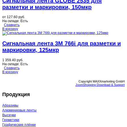
Сигнальная лента GLOBE 2535 для
разметки и маркировки, 150мкр
от
127.60 руб.
На складе:
Есть
Сравнить
В корзину
Сигнальная лента 3M 766i для разметки и
маркировки, 125мкр
1 359.40 руб.
На складе:
Есть
Сравнить
В корзину
Copyright MAXXmarketing GmbH
JoomShopping Download & Support
Продукция
Абразивы
Алюминиевые ленты
Высечки
Герметики
Графические плёнки