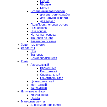
Серые
Чёрные
Белые
Вспененный полиэтилен
для внутренних работ
для наружных работ
для зеркал
ПолиПропиленовая основа
ПЭТ основа
ПВХ основа
Нетканная основа
Тканевая основа
Клеепереносящие
Защитные пленки
Изоленты
ПВХ
Тканевые
Самослипающиеся
Клей
Аэрозольный
Временный
Постоянный
Сверхсильный
Очистители клея
Цианакрилатный
Монтажный
Контактный
Липучки-застёжки
Крючок-петля
Грибок
Малярные ленты
Для внутренних работ