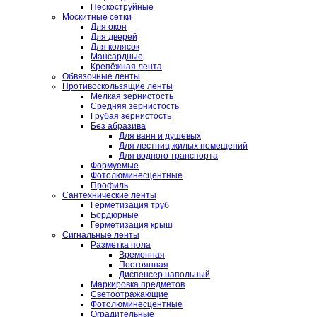
Пескоструйные
Москитные сетки
Для окон
Для дверей
Для колясок
Мансардные
Крепёжная лента
Обвязочные ленты
Противоскользящие ленты
Мелкая зернистость
Средняя зернистость
Грубая зернистость
Без абразива
Для ванн и душевых
Для лестниц жилых помещений
Для водного транспорта
Формуемые
Фотолюминесцентные
Профиль
Сантехнические ленты
Герметизация труб
Бордюрные
Герметизация крыш
Сигнальные ленты
Разметка пола
Временная
Постоянная
Диспенсер напольный
Маркировка предметов
Светоотражающие
Фотолюминесцентные
Оградительные