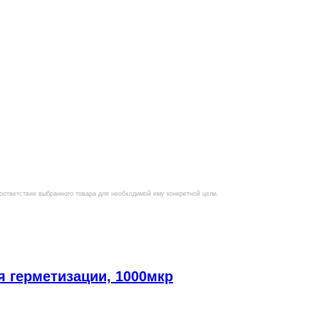
оответствие выбранного товара для необходимой ему конкретной цели.
я герметизации, 1000мкр