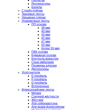
Перчатки
Респираторы
Бахилы
Стрейч-плёнка
Тканевые ленты
Укрывная плёнка
Упаковочные ленты
ПП основа
38 мкр
40 мкр
43 мкр
45 мкр
47 мкр
50 мкр
более 50 мкр
ПВХ основа
Бумажная основа
Контроль вскрытия
Срыв эмбалажа
Проверка адгезии
Диспенсеры
Уплотнители
E-профиль
P-профиль
D-профиль
Вспененные
Флексографские ленты
Мягкие
Средней жёсткости
Жёсткие
Для гофрокартона
Для краёв флексоформ