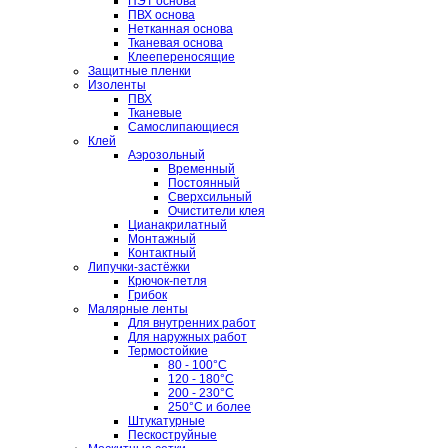
ПЭТ основа
ПВХ основа
Нетканная основа
Тканевая основа
Клеепереносящие
Защитные пленки
Изоленты
ПВХ
Тканевые
Самослипающиеся
Клей
Аэрозольный
Временный
Постоянный
Сверхсильный
Очистители клея
Цианакрилатный
Монтажный
Контактный
Липучки-застёжки
Крючок-петля
Грибок
Малярные ленты
Для внутренних работ
Для наружных работ
Термостойкие
80 - 100°C
120 - 180°C
200 - 230°C
250°C и более
Штукатурные
Пескоструйные