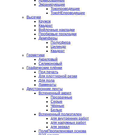
Армированные
Экранирующие
Токопроводящие
ТокоНЕпроводящие
Высечки
Кружок
Квадрат
Войлочные накладки
Пробковые прокладки
Демпферы
Полусфера
Цилиндр
Квадрат
Герметики
Акриловый
Силиконовый
Графические плёнки
Под печать
Для плоттерной резки
Для пола
Ламинаты
Двусторонние ленты
Вспененный акрил
Прозрачные
Серые
Чёрные
Белые
Вспененный полиэтилен
для внутренних работ
для наружных работ
для зеркал
ПолиПропиленовая основа