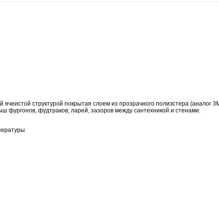
й ячеистой структурой покрытая слоем из прозрачного полиэстера (аналог 3
ыш фургонов, фудтраков, ларей, зазоров между сантехникой и стенами.
мпературы