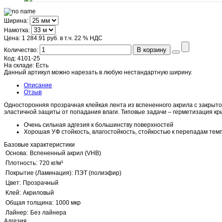
Ширина:
Намотка:
Цена:
1 284.91 руб.
в т.ч. 22 % НДС
В корзину
Количество:
Код:
4101-25
На складе:
Есть
Данный артикул можно нарезать в любую нестандартную ширину.
Описание
Отзыв
Односторонняя прозрачная клейкая лента из вспененного акрила с закрыто
эластичной защиты от попадания влаги. Типовые задачи – герметизация кр
Очень сильная адгезия к большинству поверхностей
Хорошая УФ стойкость, влагостойкость, стойкостью к перепадам те
Базовые характеристики
Основа:
Вспененный акрил (VHB)
Плотность:
720 кг/м³
Покрытие (Ламинация):
ПЭТ (полиэфир)
Цвет:
Прозрачный
Клей:
Акриловый
Общая толщина:
1000 мкр
Лайнер:
Без лайнера
Адгезия