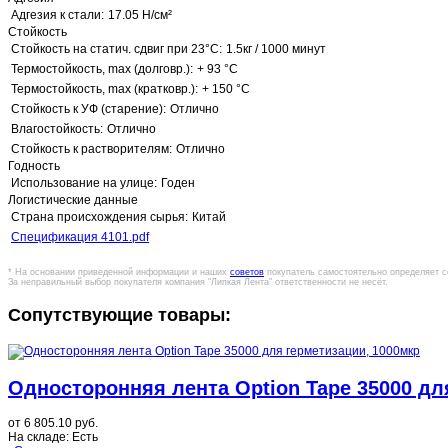
Адгезия к стали:
17.05 Н/см²
Стойкость
Стойкость на статич. сдвиг при 23°C:
1.5кг / 1000 минут
Термостойкость, max (долговр.):
+ 93 °C
Термостойкость, max (кратковр.):
+ 150 °C
Стойкость к УФ (старение):
Отлично
Влагостойкость:
Отлично
Стойкость к растворителям:
Отлично
Годность
Использование на улице:
Годен
Логистические данные
Страна происхождения сырья:
Китай
Спецификация 4101.pdf
* На основании приведенной информации и наших
советов
покупатель самостоятельно определяет с
За неправильный выбор покупателя компания "Липкая Лента" ответственности не несёт.
Сопутствующие товары:
Односторонняя лента Option Tape 35000 дл
от
6 805.10 руб.
На складе:
Есть