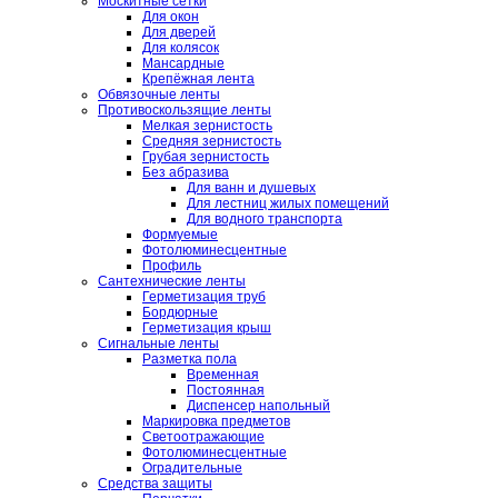
Москитные сетки
Для окон
Для дверей
Для колясок
Мансардные
Крепёжная лента
Обвязочные ленты
Противоскользящие ленты
Мелкая зернистость
Средняя зернистость
Грубая зернистость
Без абразива
Для ванн и душевых
Для лестниц жилых помещений
Для водного транспорта
Формуемые
Фотолюминесцентные
Профиль
Сантехнические ленты
Герметизация труб
Бордюрные
Герметизация крыш
Сигнальные ленты
Разметка пола
Временная
Постоянная
Диспенсер напольный
Маркировка предметов
Светоотражающие
Фотолюминесцентные
Оградительные
Средства защиты