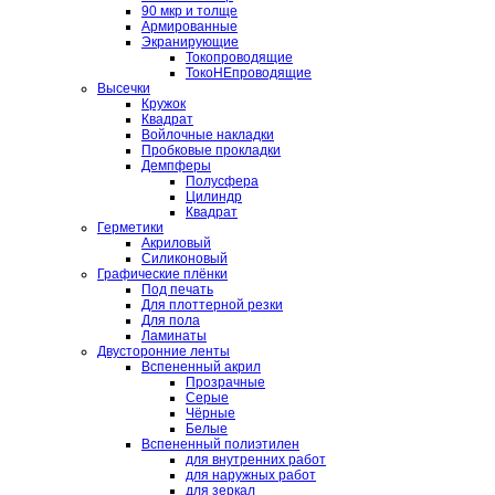
90 мкр и толще
Армированные
Экранирующие
Токопроводящие
ТокоНЕпроводящие
Высечки
Кружок
Квадрат
Войлочные накладки
Пробковые прокладки
Демпферы
Полусфера
Цилиндр
Квадрат
Герметики
Акриловый
Силиконовый
Графические плёнки
Под печать
Для плоттерной резки
Для пола
Ламинаты
Двусторонние ленты
Вспененный акрил
Прозрачные
Серые
Чёрные
Белые
Вспененный полиэтилен
для внутренних работ
для наружных работ
для зеркал