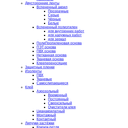
Двусторонние ленты
Вспененный акрил
Прозрачные
Серые
Чёрные
Белые
Вспененный полиэтилен
для внутренних работ
для наружных работ
для зеркал
ПолиПропиленовая основа
ПЭТ основа
ПВХ основа
Нетканная основа
Тканевая основа
Клеепереносящие
Защитные пленки
Изоленты
ПВХ
Тканевые
Самослипающиеся
Клей
Аэрозольный
Временный
Постоянный
Сверхсильный
Очистители клея
Цианакрилатный
Монтажный
Контактный
Липучки-застёжки
Крючок-петля