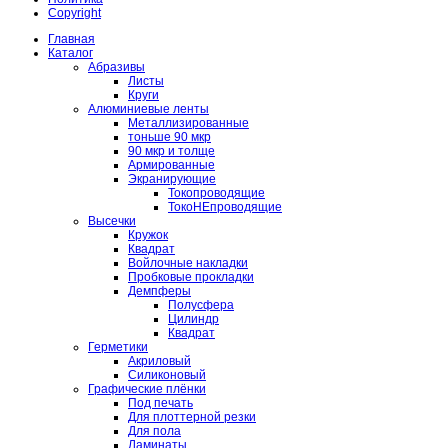
Copyright
Главная
Каталог
Абразивы
Листы
Круги
Алюминиевые ленты
Металлизированные
тоньше 90 мкр
90 мкр и толще
Армированные
Экранирующие
Токопроводящие
ТокоНЕпроводящие
Высечки
Кружок
Квадрат
Войлочные накладки
Пробковые прокладки
Демпферы
Полусфера
Цилиндр
Квадрат
Герметики
Акриловый
Силиконовый
Графические плёнки
Под печать
Для плоттерной резки
Для пола
Ламинаты