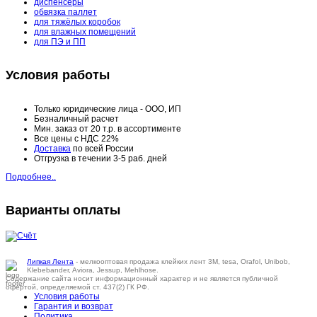
диспенсеры
обвязка паллет
для тяжёлых коробок
для влажных помещений
для ПЭ и ПП
Условия работы
Только юридические лица - ООО, ИП
Безналичный расчет
Мин. заказ от 20 т.р. в ассортименте
Все цены с НДС 22%
Доставка
по всей России
Отгрузка в течении 3-5 раб. дней
Подробнее..
Варианты оплаты
Липкая Лента
- мелкооптовая продажа клейких лент 3M, tesa, Orafol, Unibob,
Klebebander, Aviora, Jessup, Mehlhose.
Содержание сайта носит информационный характер и не является публичной
офертой, определяемой ст. 437(2) ГК РФ.
Условия работы
Гарантия и возврат
Политика