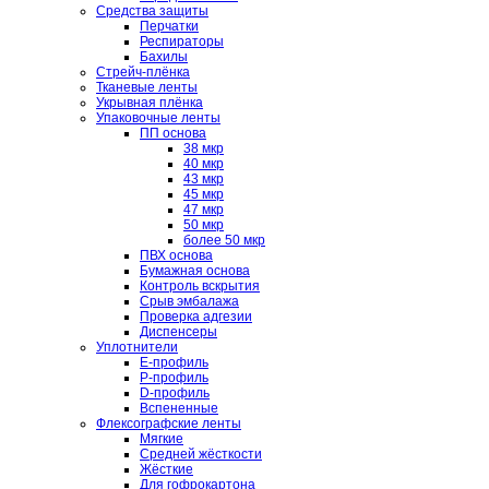
Средства защиты
Перчатки
Респираторы
Бахилы
Стрейч-плёнка
Тканевые ленты
Укрывная плёнка
Упаковочные ленты
ПП основа
38 мкр
40 мкр
43 мкр
45 мкр
47 мкр
50 мкр
более 50 мкр
ПВХ основа
Бумажная основа
Контроль вскрытия
Срыв эмбалажа
Проверка адгезии
Диспенсеры
Уплотнители
E-профиль
P-профиль
D-профиль
Вспененные
Флексографские ленты
Мягкие
Средней жёсткости
Жёсткие
Для гофрокартона