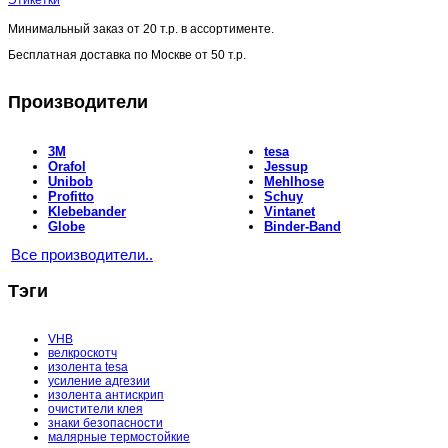
Этикетки
Минимальный заказ от
20 т.р.
в ассортименте.
Бесплатная доставка по Москве от
50 т.р.
Производители
3M
tesa
Orafol
Jessup
Unibob
Mehlhose
Profitto
Schuy
Klebebander
Vintanet
Globe
Binder-Band
Все производители..
Тэги
VHB
велкроскотч
изолента tesa
усиление адгезии
изолента антискрип
очистители клея
знаки безопасности
малярные термостойкие