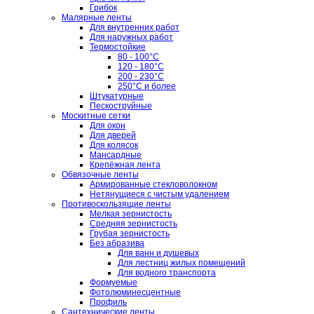
Грибок
Малярные ленты
Для внутренних работ
Для наружных работ
Термостойкие
80 - 100°C
120 - 180°C
200 - 230°C
250°C и более
Штукатурные
Пескоструйные
Москитные сетки
Для окон
Для дверей
Для колясок
Мансардные
Крепёжная лента
Обвязочные ленты
Армированные стекловолокном
Нетянущиеся с чистым удалением
Противоскользящие ленты
Мелкая зернистость
Средняя зернистость
Грубая зернистость
Без абразива
Для ванн и душевых
Для лестниц жилых помещений
Для водного транспорта
Формуемые
Фотолюминесцентные
Профиль
Сантехнические ленты