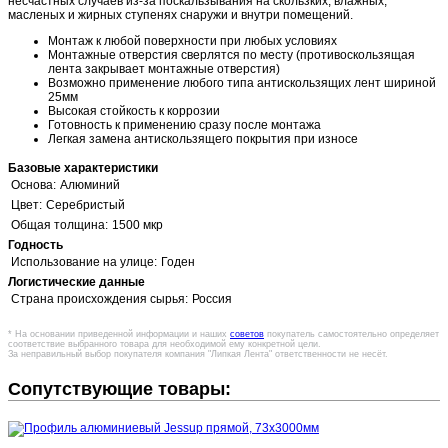
несчастных случаев из-за поскальзывания на скользких, влажных,
масленых и жирных ступенях снаружи и внутри помещений.
Монтаж к любой поверхности при любых условиях
Монтажные отверстия сверлятся по месту (противоскользящая
лента закрывает монтажные отверстия)
Возможно применение любого типа антискользящих лент шириной
25мм
Высокая стойкость к коррозии
Готовность к применению сразу после монтажа
Легкая замена антискользящего покрытия при износе
Базовые характеристики
Основа:
Алюминий
Цвет:
Серебристый
Общая толщина:
1500 мкр
Годность
Использование на улице:
Годен
Логистические данные
Страна происхождения сырья:
Россия
* На основании приведенной информации и наших
советов
покупатель самостоятельно определяет
соответствие выбранного товара для необходимой ему конкретной цели.
За неправильный выбор покупателя компания "Липкая Лента" ответственности не несёт.
Сопутствующие товары: