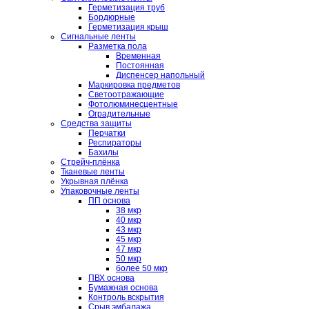
Герметизация труб
Бордюрные
Герметизация крыш
Сигнальные ленты
Разметка пола
Временная
Постоянная
Диспенсер напольный
Маркировка предметов
Светоотражающие
Фотолюминесцентные
Оградительные
Средства защиты
Перчатки
Респираторы
Бахилы
Стрейч-плёнка
Тканевые ленты
Укрывная плёнка
Упаковочные ленты
ПП основа
38 мкр
40 мкр
43 мкр
45 мкр
47 мкр
50 мкр
более 50 мкр
ПВХ основа
Бумажная основа
Контроль вскрытия
Срыв эмбалажа