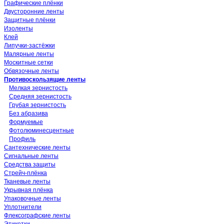
Графические плёнки
Двусторонние ленты
Защитные плёнки
Изоленты
Клей
Липучки-застёжки
Малярные ленты
Москитные сетки
Обвязочные ленты
Противоскользящие ленты
Мелкая зернистость
Средняя зернистость
Грубая зернистость
Без абразива
Формуемые
Фотолюминесцентные
Профиль
Сантехнические ленты
Сигнальные ленты
Средства защиты
Стрейч-плёнка
Тканевые ленты
Укрывная плёнка
Упаковочные ленты
Уплотнители
Флексографские ленты