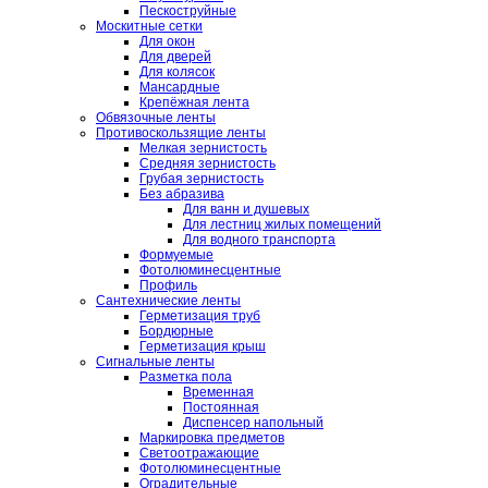
Пескоструйные
Москитные сетки
Для окон
Для дверей
Для колясок
Мансардные
Крепёжная лента
Обвязочные ленты
Противоскользящие ленты
Мелкая зернистость
Средняя зернистость
Грубая зернистость
Без абразива
Для ванн и душевых
Для лестниц жилых помещений
Для водного транспорта
Формуемые
Фотолюминесцентные
Профиль
Сантехнические ленты
Герметизация труб
Бордюрные
Герметизация крыш
Сигнальные ленты
Разметка пола
Временная
Постоянная
Диспенсер напольный
Маркировка предметов
Светоотражающие
Фотолюминесцентные
Оградительные