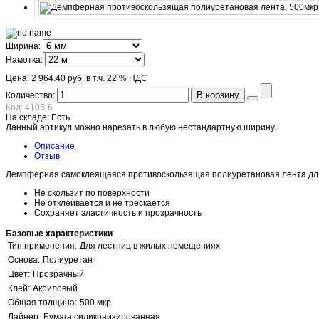
Ширина:
Намотка:
Цена:
2 964.40 руб.
в т.ч. 22 % НДС
В корзину
Количество:
Код:
4105-6
На складе:
Есть
Данный артикул можно нарезать в любую нестандартную ширину.
Описание
Отзыв
Демпферная cамоклеящаяся противоскользящая полиуретановая лента для п
Не скользит по поверхности
Не отклеивается и не трескается
Сохраняет эластичность и прозрачность
Базовые характеристики
Тип применения:
Для лестниц в жилых помещениях
Основа:
Полиуретан
Цвет:
Прозрачный
Клей:
Акриловый
Общая толщина:
500 мкр
Лайнер:
Бумага силиконизированная