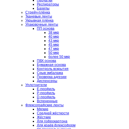
Перчатки
Респираторы
Бахилы
Стрейч-плёнка
Тканевые ленты
Укрывная плёнка
Упаковочные ленты
ПП основа
38 мкр
40 мкр
43 мкр
45 мкр
47 мкр
50 мкр
более 50 мкр
ПВХ основа
Бумажная основа
Контроль вскрытия
Срыв эмбалажа
Проверка адгезии
Диспенсеры
Уплотнители
E-профиль
P-профиль
D-профиль
Вспененные
Флексографские ленты
Мягкие
Средней жёсткости
Жёсткие
Для гофрокартона
Для краёв флексоформ