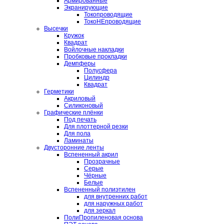
Армированные
Экранирующие
Токопроводящие
ТокоНЕпроводящие
Высечки
Кружок
Квадрат
Войлочные накладки
Пробковые прокладки
Демпферы
Полусфера
Цилиндр
Квадрат
Герметики
Акриловый
Силиконовый
Графические плёнки
Под печать
Для плоттерной резки
Для пола
Ламинаты
Двусторонние ленты
Вспененный акрил
Прозрачные
Серые
Чёрные
Белые
Вспененный полиэтилен
для внутренних работ
для наружных работ
для зеркал
ПолиПропиленовая основа