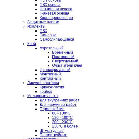
ПЭТ основа
ПВХ основа
Нетканная основа
Тканевая основа
Клеепереносящие
Защитные пленки
Изоленты
ПВХ
Тканевые
Самослипающиеся
Клей
Аэрозольный
Временный
Постоянный
Сверхсильный
Очистители клея
Цианакрилатный
Монтажный
Контактный
Липучки-застёжки
Крючок-петля
Грибок
Малярные ленты
Для внутренних работ
Для наружных работ
Термостойкие
80 - 100°C
120 - 180°C
200 - 230°C
250°C и более
Штукатурные
Пескоструйные