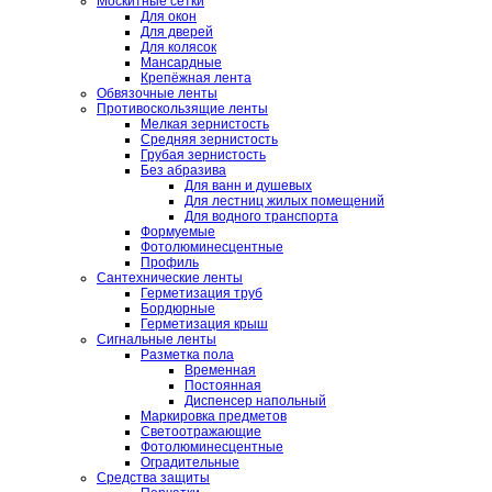
Москитные сетки
Для окон
Для дверей
Для колясок
Мансардные
Крепёжная лента
Обвязочные ленты
Противоскользящие ленты
Мелкая зернистость
Средняя зернистость
Грубая зернистость
Без абразива
Для ванн и душевых
Для лестниц жилых помещений
Для водного транспорта
Формуемые
Фотолюминесцентные
Профиль
Сантехнические ленты
Герметизация труб
Бордюрные
Герметизация крыш
Сигнальные ленты
Разметка пола
Временная
Постоянная
Диспенсер напольный
Маркировка предметов
Светоотражающие
Фотолюминесцентные
Оградительные
Средства защиты