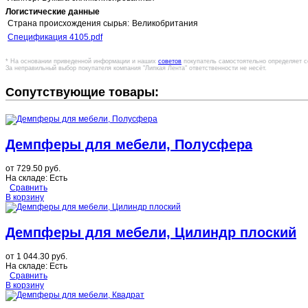
Логистические данные
Страна происхождения сырья:
Великобритания
Спецификация 4105.pdf
* На основании приведенной информации и наших
советов
покупатель самостоятельно определяет с
За неправильный выбор покупателя компания "Липкая Лента" ответственности не несёт.
Сопутствующие товары:
Демпферы для мебели, Полусфера
от
729.50 руб.
На складе:
Есть
Сравнить
В корзину
Демпферы для мебели, Цилиндр плоский
от
1 044.30 руб.
На складе:
Есть
Сравнить
В корзину