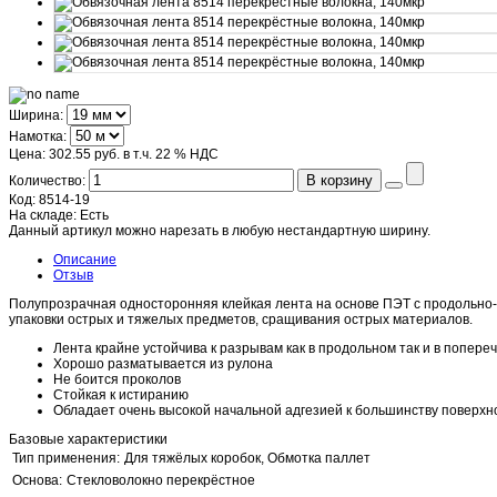
Ширина:
Намотка:
Цена:
302.55 руб.
в т.ч. 22 % НДС
В корзину
Количество:
Код:
8514-19
На складе:
Есть
Данный артикул можно нарезать в любую нестандартную ширину.
Описание
Отзыв
Полупрозрачная односторонняя клейкая лента на основе ПЭТ с продольно-
упаковки острых и тяжелых предметов, сращивания острых материалов.
Лента крайне устойчива к разрывам как в продольном так и в попер
Хорошо разматывается из рулона
Не боится проколов
Стойкая к истиранию
Обладает очень высокой начальной адгезией к большинству поверх
Базовые характеристики
Тип применения:
Для тяжёлых коробок, Обмотка паллет
Основа:
Стекловолокно перекрёстное