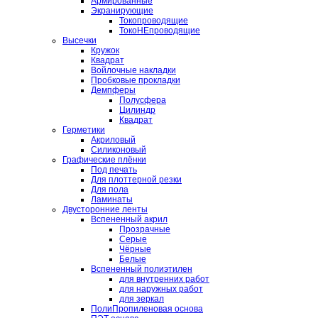
Армированные
Экранирующие
Токопроводящие
ТокоНЕпроводящие
Высечки
Кружок
Квадрат
Войлочные накладки
Пробковые прокладки
Демпферы
Полусфера
Цилиндр
Квадрат
Герметики
Акриловый
Силиконовый
Графические плёнки
Под печать
Для плоттерной резки
Для пола
Ламинаты
Двусторонние ленты
Вспененный акрил
Прозрачные
Серые
Чёрные
Белые
Вспененный полиэтилен
для внутренних работ
для наружных работ
для зеркал
ПолиПропиленовая основа