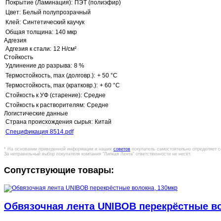
Покрытие (Ламинация):
ПЭТ (полиэфир)
Цвет:
Белый полупрозрачный
Клей:
Синтетический каучук
Общая толщина:
140 мкр
Адгезия
Адгезия к стали:
12 Н/см²
Стойкость
Удлинение до разрыва:
8 %
Термостойкость, max (долговр.):
+ 50 °C
Термостойкость, max (кратковр.):
+ 60 °C
Стойкость к УФ (старение):
Средне
Стойкость к растворителям:
Средне
Логистические данные
Страна происхождения сырья:
Китай
Спецификация 8514.pdf
* На основании приведенной информации и наших
советов
покупатель самостоятельно определяет с
За неправильный выбор покупателя компания "Липкая Лента" ответственности не несёт.
Сопутствующие товары:
Обвязочная лента UNIBOB перекрёстные во