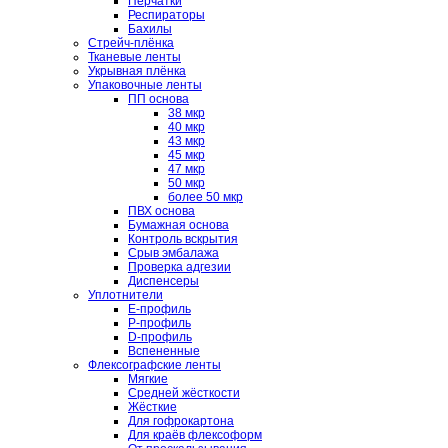
Перчатки
Респираторы
Бахилы
Стрейч-плёнка
Тканевые ленты
Укрывная плёнка
Упаковочные ленты
ПП основа
38 мкр
40 мкр
43 мкр
45 мкр
47 мкр
50 мкр
более 50 мкр
ПВХ основа
Бумажная основа
Контроль вскрытия
Срыв эмбалажа
Проверка адгезии
Диспенсеры
Уплотнители
E-профиль
P-профиль
D-профиль
Вспененные
Флексографские ленты
Мягкие
Средней жёсткости
Жёсткие
Для гофрокартона
Для краёв флексоформ