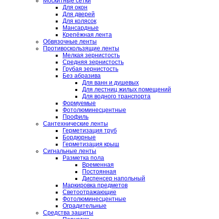
Москитные сетки
Для окон
Для дверей
Для колясок
Мансардные
Крепёжная лента
Обвязочные ленты
Противоскользящие ленты
Мелкая зернистость
Средняя зернистость
Грубая зернистость
Без абразива
Для ванн и душевых
Для лестниц жилых помещений
Для водного транспорта
Формуемые
Фотолюминесцентные
Профиль
Сантехнические ленты
Герметизация труб
Бордюрные
Герметизация крыш
Сигнальные ленты
Разметка пола
Временная
Постоянная
Диспенсер напольный
Маркировка предметов
Светоотражающие
Фотолюминесцентные
Оградительные
Средства защиты