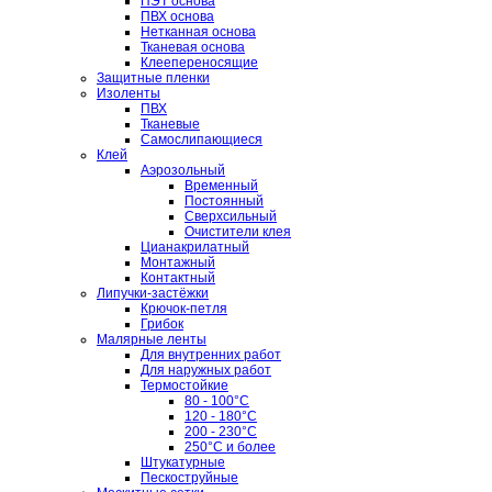
ПЭТ основа
ПВХ основа
Нетканная основа
Тканевая основа
Клеепереносящие
Защитные пленки
Изоленты
ПВХ
Тканевые
Самослипающиеся
Клей
Аэрозольный
Временный
Постоянный
Сверхсильный
Очистители клея
Цианакрилатный
Монтажный
Контактный
Липучки-застёжки
Крючок-петля
Грибок
Малярные ленты
Для внутренних работ
Для наружных работ
Термостойкие
80 - 100°C
120 - 180°C
200 - 230°C
250°C и более
Штукатурные
Пескоструйные