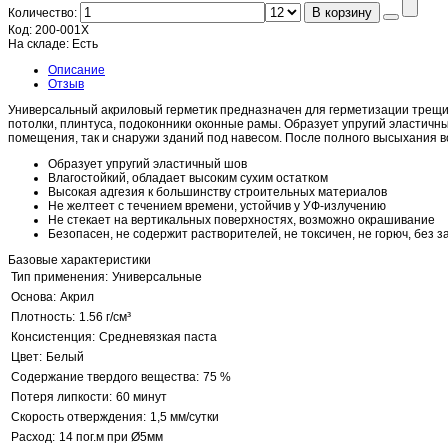
В корзину
Количество:
Код:
200-001X
На складе:
Есть
Описание
Отзыв
Универсальный акриловый герметик предназначен для герметизации трещин,
потолки, плинтуса, подоконники оконные рамы. Образует упругий эластичны
помещения, так и снаружи зданий под навесом. После полного высыхания 
Образует упругий эластичный шов
Влагостойкий, обладает высоким сухим остатком
Высокая адгезия к большинству строительных материалов
Не желтеет с течением времени, устойчив у УФ-излучению
Не стекает на вертикальных поверхностях, возможно окрашивание
Безопасен, не содержит растворителей, не токсичен, не горюч, без з
Базовые характеристики
Тип применения:
Универсальные
Основа:
Акрил
Плотность:
1.56 г/см³
Консистенция:
Средневязкая паста
Цвет:
Белый
Содержание твердого вещества:
75 %
Потеря липкости:
60 минут
Скорость отверждения:
1,5 мм/сутки
Расход:
14 пог.м при Ø5мм