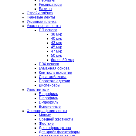
Перчатки
Респираторы
Бахилы
Стрейч-плёнка
Тканевые ленты
Укрывная плёнка
Упаковочные ленты
ПП основа
38 мкр
40 мкр
43 мкр
45 мкр
47 мкр
50 мкр
более 50 мкр
ПВХ основа
Бумажная основа
Контроль вскрытия
Срыв эмбалажа
Проверка адгезии
Диспенсеры
Уплотнители
E-профиль
P-профиль
D-профиль
Вспененные
Флексографские ленты
Мягкие
Средней жёсткости
Жёсткие
Для гофрокартона
Для краёв флексоформ