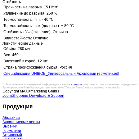
Стойкость
Прочность на разрыв:
15 Н/см²
Удлинение до разрыва:
250 %
Термостойкость, min:
- 40 °C
Термостойкость, max (долговр.):
+ 80 °C
Стойкость к УФ (старение):
Отлично
Влагостойкость:
Отлично
Логистические данные
Объём:
280 мл
Вес:
460 г
Вложений в короб:
12 шт.
Страна происхождения сырья:
Россия
Спецификация UNIBOB_Универсальный Акриловый герметик.pdf
* На основании приведенной информации и наших
советов
покупатель самостоятельно определяет с
За неправильный выбор покупателя компания "Липкая Лента" ответственности не несёт.
Copyright MAXXmarketing GmbH
JoomShopping Download & Support
Продукция
Абразивы
Алюминиевые ленты
Высечки
Герметики
Акриловый