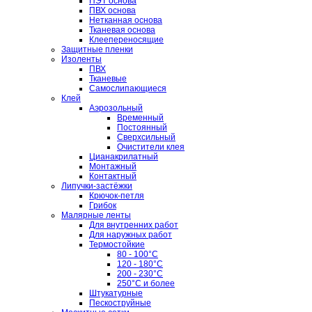
ПЭТ основа
ПВХ основа
Нетканная основа
Тканевая основа
Клеепереносящие
Защитные пленки
Изоленты
ПВХ
Тканевые
Самослипающиеся
Клей
Аэрозольный
Временный
Постоянный
Сверхсильный
Очистители клея
Цианакрилатный
Монтажный
Контактный
Липучки-застёжки
Крючок-петля
Грибок
Малярные ленты
Для внутренних работ
Для наружных работ
Термостойкие
80 - 100°C
120 - 180°C
200 - 230°C
250°C и более
Штукатурные
Пескоструйные