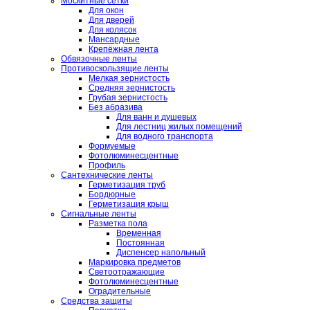
Москитные сетки
Для окон
Для дверей
Для колясок
Мансардные
Крепёжная лента
Обвязочные ленты
Противоскользящие ленты
Мелкая зернистость
Средняя зернистость
Грубая зернистость
Без абразива
Для ванн и душевых
Для лестниц жилых помещений
Для водного транспорта
Формуемые
Фотолюминесцентные
Профиль
Сантехнические ленты
Герметизация труб
Бордюрные
Герметизация крыш
Сигнальные ленты
Разметка пола
Временная
Постоянная
Диспенсер напольный
Маркировка предметов
Светоотражающие
Фотолюминесцентные
Оградительные
Средства защиты