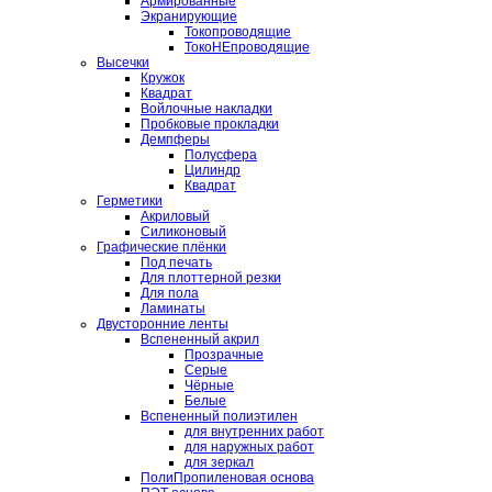
Армированные
Экранирующие
Токопроводящие
ТокоНЕпроводящие
Высечки
Кружок
Квадрат
Войлочные накладки
Пробковые прокладки
Демпферы
Полусфера
Цилиндр
Квадрат
Герметики
Акриловый
Силиконовый
Графические плёнки
Под печать
Для плоттерной резки
Для пола
Ламинаты
Двусторонние ленты
Вспененный акрил
Прозрачные
Серые
Чёрные
Белые
Вспененный полиэтилен
для внутренних работ
для наружных работ
для зеркал
ПолиПропиленовая основа