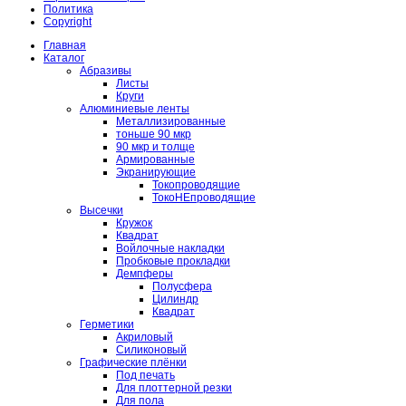
Политика
Copyright
Главная
Каталог
Абразивы
Листы
Круги
Алюминиевые ленты
Металлизированные
тоньше 90 мкр
90 мкр и толще
Армированные
Экранирующие
Токопроводящие
ТокоНЕпроводящие
Высечки
Кружок
Квадрат
Войлочные накладки
Пробковые прокладки
Демпферы
Полусфера
Цилиндр
Квадрат
Герметики
Акриловый
Силиконовый
Графические плёнки
Под печать
Для плоттерной резки
Для пола