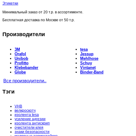
Этикетки
Минимальный заказ от
20 т.р.
в ассортименте.
Бесплатная доставка по Москве от
50 т.р.
Производители
3M
tesa
Orafol
Jessup
Unibob
Mehlhose
Profitto
Schuy
Klebebander
Vintanet
Globe
Binder-Band
Все производители..
Тэги
VHB
велкроскотч
изолента tesa
усиление адгезии
изолента антискрип
очистители клея
знаки безопасности