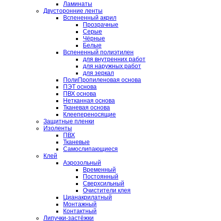
Ламинаты
Двусторонние ленты
Вспененный акрил
Прозрачные
Серые
Чёрные
Белые
Вспененный полиэтилен
для внутренних работ
для наружных работ
для зеркал
ПолиПропиленовая основа
ПЭТ основа
ПВХ основа
Нетканная основа
Тканевая основа
Клеепереносящие
Защитные пленки
Изоленты
ПВХ
Тканевые
Самослипающиеся
Клей
Аэрозольный
Временный
Постоянный
Сверхсильный
Очистители клея
Цианакрилатный
Монтажный
Контактный
Липучки-застёжки