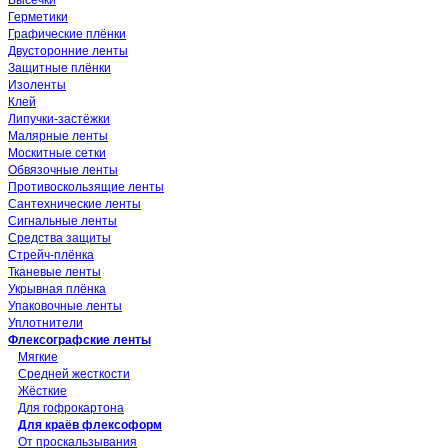
Высечки
Герметики
Графические плёнки
Двусторонние ленты
Защитные плёнки
Изоленты
Клей
Липучки-застёжки
Малярные ленты
Москитные сетки
Обвязочные ленты
Противоскользящие ленты
Сантехнические ленты
Сигнальные ленты
Средства защиты
Стрейч-плёнка
Тканевые ленты
Укрывная плёнка
Упаковочные ленты
Уплотнители
Флексографские ленты
Мягкие
Средней жесткости
Жёсткие
Для гофрокартона
Для краёв флексоформ
От проскальзывания