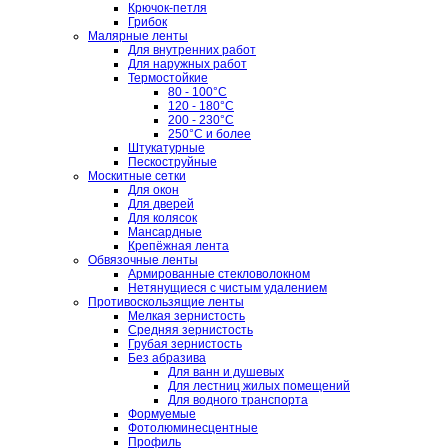
Крючок-петля
Грибок
Малярные ленты
Для внутренних работ
Для наружных работ
Термостойкие
80 - 100°C
120 - 180°C
200 - 230°C
250°C и более
Штукатурные
Пескоструйные
Москитные сетки
Для окон
Для дверей
Для колясок
Мансардные
Крепёжная лента
Обвязочные ленты
Армированные стекловолокном
Нетянущиеся с чистым удалением
Противоскользящие ленты
Мелкая зернистость
Средняя зернистость
Грубая зернистость
Без абразива
Для ванн и душевых
Для лестниц жилых помещений
Для водного транспорта
Формуемые
Фотолюминесцентные
Профиль