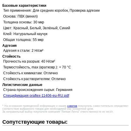
Базовые характеристики
Тип применения:
Для средних коробок, Проверка адгезии
Основа:
ПВХ (винил)
Толщина основы:
30 мкр
Цвет:
Красный, Белый, Зелёный, Синий
Клей:
Натуральный каучук
Общая толщина:
55 мкр
Адгезия
Адгезия к стали:
2 Н/см²
Стойкость
Прочность на разрыв:
40 Н/см²
Термостойкость, max (кратковр.):
+ 70 °C
Стойкость к химикатам:
Отлично
Стойкость к растворителям:
Отлично
Логистические данные
Страна происхождения сырья:
Германия
Спецификация oraflex-11406-eu-RU.pdf
* На основании приведенной информации и наших
советов
покупатель самостоятельно определяет
соответствие выбранного товара для необходимой ему конкретной цели.
За неправильный выбор покупателя компания "Липкая Лента" ответственности не несёт.
Сопутствующие товары: