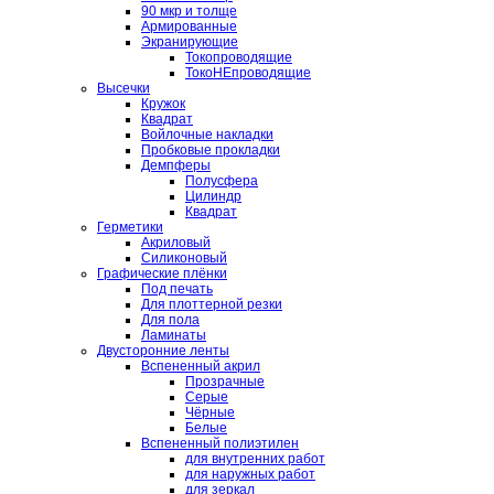
90 мкр и толще
Армированные
Экранирующие
Токопроводящие
ТокоНЕпроводящие
Высечки
Кружок
Квадрат
Войлочные накладки
Пробковые прокладки
Демпферы
Полусфера
Цилиндр
Квадрат
Герметики
Акриловый
Силиконовый
Графические плёнки
Под печать
Для плоттерной резки
Для пола
Ламинаты
Двусторонние ленты
Вспененный акрил
Прозрачные
Серые
Чёрные
Белые
Вспененный полиэтилен
для внутренних работ
для наружных работ
для зеркал