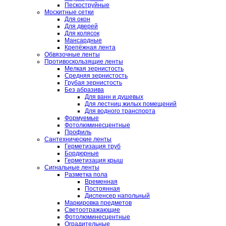
Пескоструйные
Москитные сетки
Для окон
Для дверей
Для колясок
Мансардные
Крепёжная лента
Обвязочные ленты
Противоскользящие ленты
Мелкая зернистость
Средняя зернистость
Грубая зернистость
Без абразива
Для ванн и душевых
Для лестниц жилых помещений
Для водного транспорта
Формуемые
Фотолюминесцентные
Профиль
Сантехнические ленты
Герметизация труб
Бордюрные
Герметизация крыш
Сигнальные ленты
Разметка пола
Временная
Постоянная
Диспенсер напольный
Маркировка предметов
Светоотражающие
Фотолюминесцентные
Оградительные