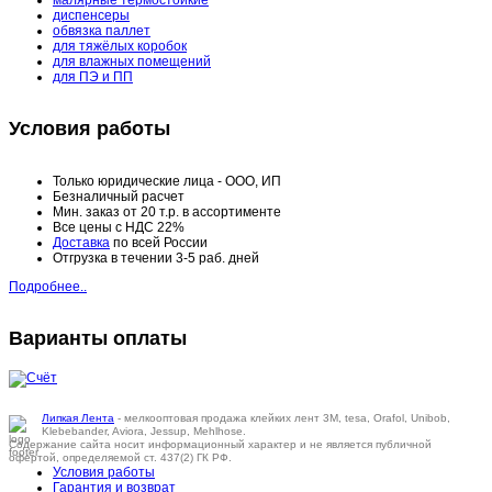
малярные термостойкие
диспенсеры
обвязка паллет
для тяжёлых коробок
для влажных помещений
для ПЭ и ПП
Условия работы
Только юридические лица - ООО, ИП
Безналичный расчет
Мин. заказ от 20 т.р. в ассортименте
Все цены с НДС 22%
Доставка
по всей России
Отгрузка в течении 3-5 раб. дней
Подробнее..
Варианты оплаты
Липкая Лента
- мелкооптовая продажа клейких лент 3M, tesa, Orafol, Unibob,
Klebebander, Aviora, Jessup, Mehlhose.
Содержание сайта носит информационный характер и не является публичной
офертой, определяемой ст. 437(2) ГК РФ.
Условия работы
Гарантия и возврат