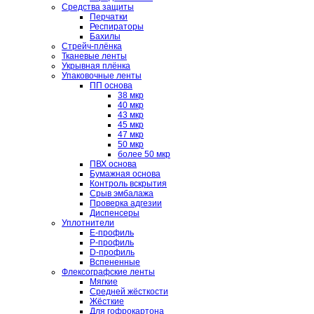
Средства защиты
Перчатки
Респираторы
Бахилы
Стрейч-плёнка
Тканевые ленты
Укрывная плёнка
Упаковочные ленты
ПП основа
38 мкр
40 мкр
43 мкр
45 мкр
47 мкр
50 мкр
более 50 мкр
ПВХ основа
Бумажная основа
Контроль вскрытия
Срыв эмбалажа
Проверка адгезии
Диспенсеры
Уплотнители
E-профиль
P-профиль
D-профиль
Вспененные
Флексографские ленты
Мягкие
Средней жёсткости
Жёсткие
Для гофрокартона