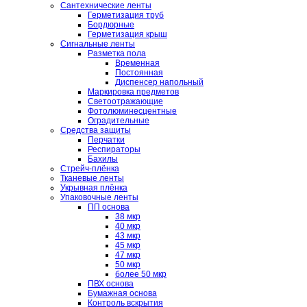
Сантехнические ленты
Герметизация труб
Бордюрные
Герметизация крыш
Сигнальные ленты
Разметка пола
Временная
Постоянная
Диспенсер напольный
Маркировка предметов
Светоотражающие
Фотолюминесцентные
Оградительные
Средства защиты
Перчатки
Респираторы
Бахилы
Стрейч-плёнка
Тканевые ленты
Укрывная плёнка
Упаковочные ленты
ПП основа
38 мкр
40 мкр
43 мкр
45 мкр
47 мкр
50 мкр
более 50 мкр
ПВХ основа
Бумажная основа
Контроль вскрытия