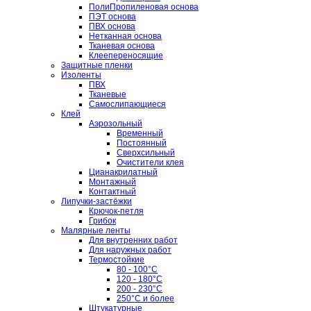
ПолиПропиленовая основа
ПЭТ основа
ПВХ основа
Нетканная основа
Тканевая основа
Клеепереносящие
Защитные пленки
Изоленты
ПВХ
Тканевые
Самослипающиеся
Клей
Аэрозольный
Временный
Постоянный
Сверхсильный
Очистители клея
Цианакрилатный
Монтажный
Контактный
Липучки-застёжки
Крючок-петля
Грибок
Малярные ленты
Для внутренних работ
Для наружных работ
Термостойкие
80 - 100°C
120 - 180°C
200 - 230°C
250°C и более
Штукатурные