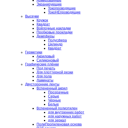
Армированные
Экранирующие
Токопроводящие
ТокоНЕпроводящие
Высечки
Кружок
Квадрат
Войлочные накладки
Пробковые прокладки
Демпферы
Полусфера
Цилиндр
Квадрат
Герметики
Акриловый
Силиконовый
Графические плёнки
Под печать
Для плоттерной резки
Для пола
Ламинаты
Двусторонние ленты
Вспененный акрил
Прозрачные
Серые
Чёрные
Белые
Вспененный полиэтилен
для внутренних работ
для наружных работ
для зеркал
ПолиПропиленовая основа