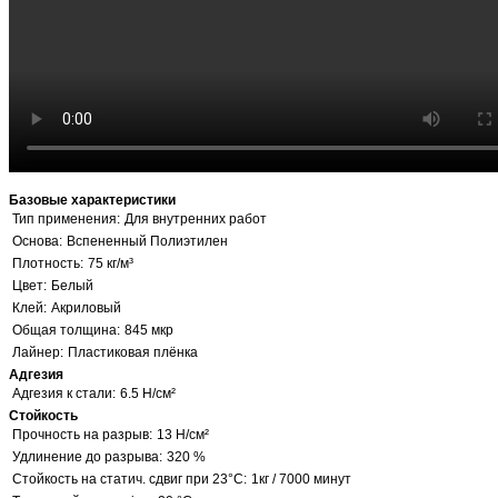
Базовые характеристики
Тип применения:
Для внутренних работ
Основа:
Вспененный Полиэтилен
Плотность:
75 кг/м³
Цвет:
Белый
Клей:
Акриловый
Общая толщина:
845 мкр
Лайнер:
Пластиковая плёнка
Адгезия
Адгезия к стали:
6.5 Н/см²
Стойкость
Прочность на разрыв:
13 Н/см²
Удлинение до разрыва:
320 %
Стойкость на статич. сдвиг при 23°C:
1кг / 7000 минут