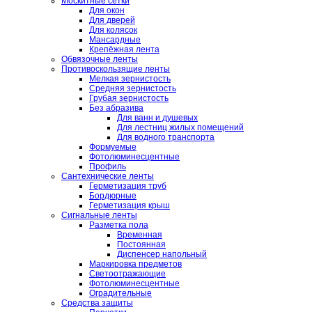
Москитные сетки
Для окон
Для дверей
Для колясок
Мансардные
Крепёжная лента
Обвязочные ленты
Противоскользящие ленты
Мелкая зернистость
Средняя зернистость
Грубая зернистость
Без абразива
Для ванн и душевых
Для лестниц жилых помещений
Для водного транспорта
Формуемые
Фотолюминесцентные
Профиль
Сантехнические ленты
Герметизация труб
Бордюрные
Герметизация крыш
Сигнальные ленты
Разметка пола
Временная
Постоянная
Диспенсер напольный
Маркировка предметов
Светоотражающие
Фотолюминесцентные
Оградительные
Средства защиты