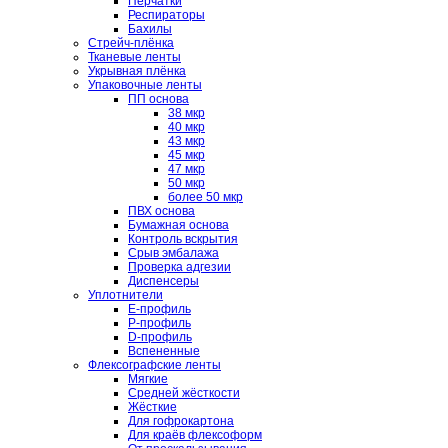
Перчатки
Респираторы
Бахилы
Стрейч-плёнка
Тканевые ленты
Укрывная плёнка
Упаковочные ленты
ПП основа
38 мкр
40 мкр
43 мкр
45 мкр
47 мкр
50 мкр
более 50 мкр
ПВХ основа
Бумажная основа
Контроль вскрытия
Срыв эмбалажа
Проверка адгезии
Диспенсеры
Уплотнители
E-профиль
P-профиль
D-профиль
Вспененные
Флексографские ленты
Мягкие
Средней жёсткости
Жёсткие
Для гофрокартона
Для краёв флексоформ