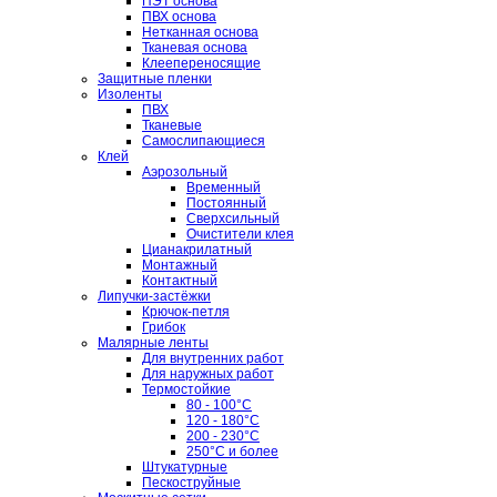
ПЭТ основа
ПВХ основа
Нетканная основа
Тканевая основа
Клеепереносящие
Защитные пленки
Изоленты
ПВХ
Тканевые
Самослипающиеся
Клей
Аэрозольный
Временный
Постоянный
Сверхсильный
Очистители клея
Цианакрилатный
Монтажный
Контактный
Липучки-застёжки
Крючок-петля
Грибок
Малярные ленты
Для внутренних работ
Для наружных работ
Термостойкие
80 - 100°C
120 - 180°C
200 - 230°C
250°C и более
Штукатурные
Пескоструйные