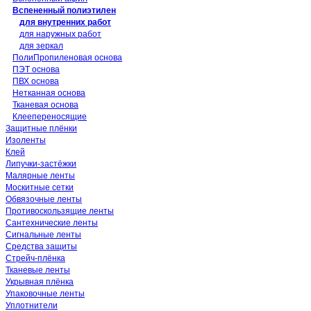
Вспененный полиэтилен
для внутренних работ
для наружных работ
для зеркал
ПолиПропиленовая основа
ПЭТ основа
ПВХ основа
Нетканная основа
Тканевая основа
Клеепереносящие
Защитные плёнки
Изоленты
Клей
Липучки-застёжки
Малярные ленты
Москитные сетки
Обвязочные ленты
Противоскользящие ленты
Сантехнические ленты
Сигнальные ленты
Средства защиты
Стрейч-плёнка
Тканевые ленты
Укрывная плёнка
Упаковочные ленты
Уплотнители