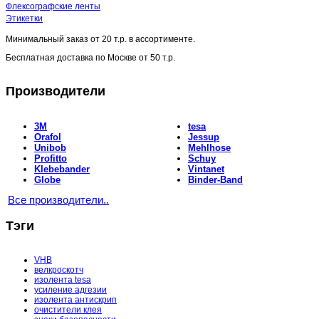
Флексографские ленты
Этикетки
Минимальный заказ от
20 т.р.
в ассортименте.
Бесплатная доставка по Москве от
50 т.р.
Производители
3M
tesa
Orafol
Jessup
Unibob
Mehlhose
Profitto
Schuy
Klebebander
Vintanet
Globe
Binder-Band
Все производители..
Тэги
VHB
велкроскотч
изолента tesa
усиление адгезии
изолента антискрип
очистители клея