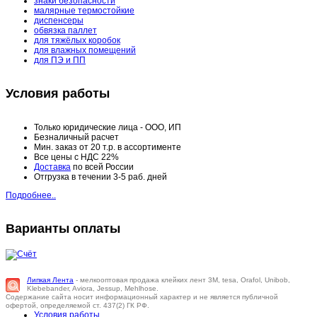
знаки безопасности
малярные термостойкие
диспенсеры
обвязка паллет
для тяжёлых коробок
для влажных помещений
для ПЭ и ПП
Условия работы
Только юридические лица - ООО, ИП
Безналичный расчет
Мин. заказ от 20 т.р. в ассортименте
Все цены с НДС 22%
Доставка
по всей России
Отгрузка в течении 3-5 раб. дней
Подробнее..
Варианты оплаты
Липкая Лента
- мелкооптовая продажа клейких лент 3M, tesa, Orafol, Unibob,
Klebebander, Aviora, Jessup, Mehlhose.
Содержание сайта носит информационный характер и не является публичной
офертой, определяемой ст. 437(2) ГК РФ.
Условия работы