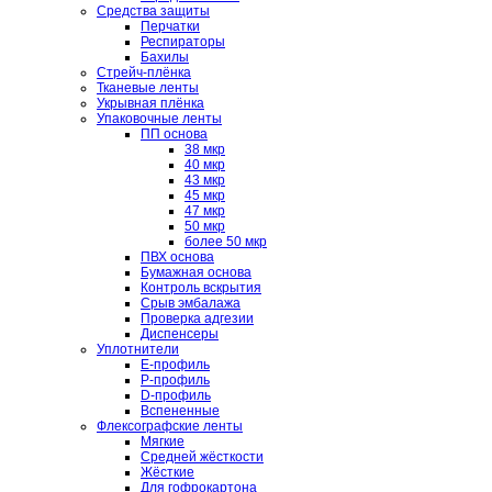
Средства защиты
Перчатки
Респираторы
Бахилы
Стрейч-плёнка
Тканевые ленты
Укрывная плёнка
Упаковочные ленты
ПП основа
38 мкр
40 мкр
43 мкр
45 мкр
47 мкр
50 мкр
более 50 мкр
ПВХ основа
Бумажная основа
Контроль вскрытия
Срыв эмбалажа
Проверка адгезии
Диспенсеры
Уплотнители
E-профиль
P-профиль
D-профиль
Вспененные
Флексографские ленты
Мягкие
Средней жёсткости
Жёсткие
Для гофрокартона