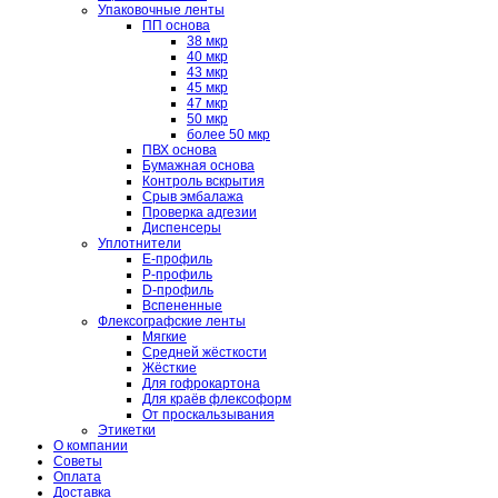
Упаковочные ленты
ПП основа
38 мкр
40 мкр
43 мкр
45 мкр
47 мкр
50 мкр
более 50 мкр
ПВХ основа
Бумажная основа
Контроль вскрытия
Срыв эмбалажа
Проверка адгезии
Диспенсеры
Уплотнители
E-профиль
P-профиль
D-профиль
Вспененные
Флексографские ленты
Мягкие
Средней жёсткости
Жёсткие
Для гофрокартона
Для краёв флексоформ
От проскальзывания
Этикетки
О компании
Советы
Оплата
Доставка