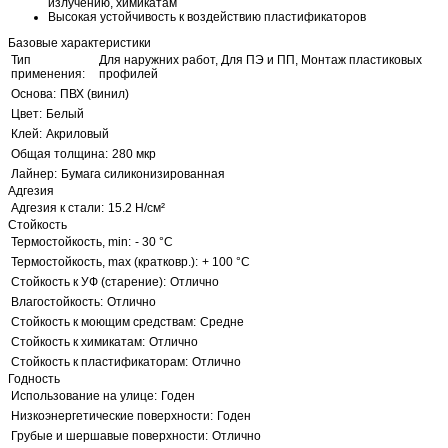
излучению, химикатам
Высокая устойчивость к воздействию пластификаторов
Базовые характеристики
Тип
Для наружних работ, Для ПЭ и ПП, Монтаж пластиковых
применения:
профилей
Основа:
ПВХ (винил)
Цвет:
Белый
Клей:
Акриловый
Общая толщина:
280 мкр
Лайнер:
Бумага силиконизированная
Адгезия
Адгезия к стали:
15.2 Н/см²
Стойкость
Термостойкость, min:
- 30 °C
Термостойкость, max (кратковр.):
+ 100 °C
Стойкость к УФ (старение):
Отлично
Влагостойкость:
Отлично
Стойкость к моющим средствам:
Средне
Стойкость к химикатам:
Отлично
Стойкость к пластификаторам:
Отлично
Годность
Использование на улице:
Годен
Низкоэнергетические поверхности:
Годен
Грубые и шершавые поверхности:
Отлично