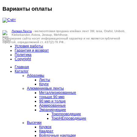
Варианты оплаты
Липкая Лента
- мелкооптовая продажа клейких лент 3M, tesa, Orafol, Unibob,
Klebebander, Aviora, Jessup, Mehlhose.
Содержание сайта носит информационный характер и не является публичной
офертой, определяемой ст. 437(2) ГК РФ.
Условия работы
Гарантия и возврат
Политика
Copyright
Главная
Каталог
Абразивы
Листы
Круги
Алюминиевые ленты
Металлизированные
тоньше 90 мкр
90 мкр и толще
Армированные
Экранирующие
Токопроводящие
ТокоНЕпроводящие
Высечки
Кружок
Квадрат
Войлочные накладки