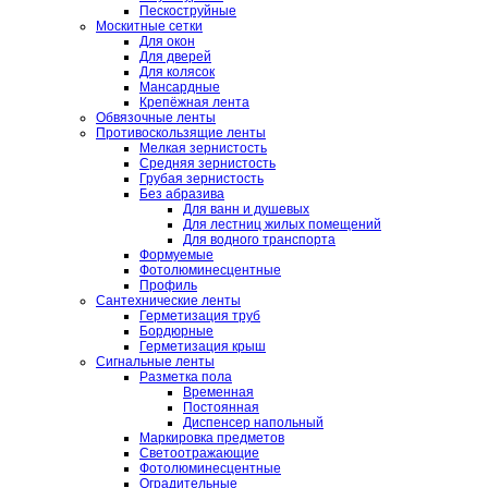
Пескоструйные
Москитные сетки
Для окон
Для дверей
Для колясок
Мансардные
Крепёжная лента
Обвязочные ленты
Противоскользящие ленты
Мелкая зернистость
Средняя зернистость
Грубая зернистость
Без абразива
Для ванн и душевых
Для лестниц жилых помещений
Для водного транспорта
Формуемые
Фотолюминесцентные
Профиль
Сантехнические ленты
Герметизация труб
Бордюрные
Герметизация крыш
Сигнальные ленты
Разметка пола
Временная
Постоянная
Диспенсер напольный
Маркировка предметов
Светоотражающие
Фотолюминесцентные
Оградительные