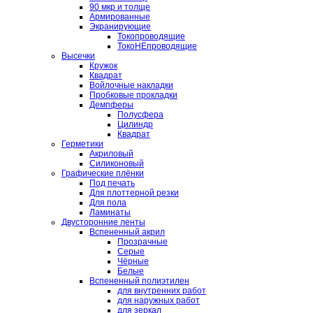
90 мкр и толще
Армированные
Экранирующие
Токопроводящие
ТокоНЕпроводящие
Высечки
Кружок
Квадрат
Войлочные накладки
Пробковые прокладки
Демпферы
Полусфера
Цилиндр
Квадрат
Герметики
Акриловый
Силиконовый
Графические плёнки
Под печать
Для плоттерной резки
Для пола
Ламинаты
Двусторонние ленты
Вспененный акрил
Прозрачные
Серые
Чёрные
Белые
Вспененный полиэтилен
для внутренних работ
для наружных работ
для зеркал