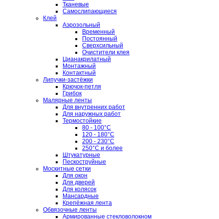
Тканевые
Самослипающиеся
Клей
Аэрозольный
Временный
Постоянный
Сверхсильный
Очистители клея
Цианакрилатный
Монтажный
Контактный
Липучки-застёжки
Крючок-петля
Грибок
Малярные ленты
Для внутренних работ
Для наружных работ
Термостойкие
80 - 100°C
120 - 180°C
200 - 230°C
250°C и более
Штукатурные
Пескоструйные
Москитные сетки
Для окон
Для дверей
Для колясок
Мансардные
Крепёжная лента
Обвязочные ленты
Армированные стекловолокном