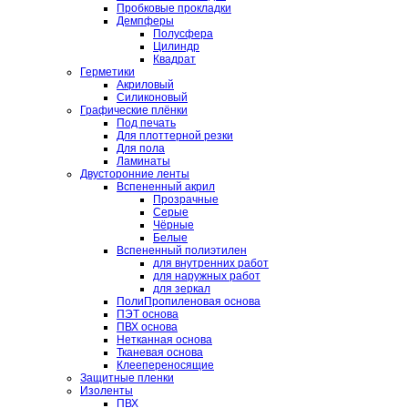
Пробковые прокладки
Демпферы
Полусфера
Цилиндр
Квадрат
Герметики
Акриловый
Силиконовый
Графические плёнки
Под печать
Для плоттерной резки
Для пола
Ламинаты
Двусторонние ленты
Вспененный акрил
Прозрачные
Серые
Чёрные
Белые
Вспененный полиэтилен
для внутренних работ
для наружных работ
для зеркал
ПолиПропиленовая основа
ПЭТ основа
ПВХ основа
Нетканная основа
Тканевая основа
Клеепереносящие
Защитные пленки
Изоленты
ПВХ