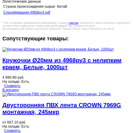
Логистические данные
Страна происхождения сырья:
Китай
Спецификация 4968pv3.pdf
* На основании приведенной информации и наших
советов
покупатель самостоятельно определяет
соответствие выбранного товара для необходимой ему конкретной цели.
За неправильный выбор покупателя компания "Липкая Лента" ответственности не несёт.
Сопутствующие товары:
Кружочки Ø20мм из 4968pv3 с нелипким
краем, Белые, 1000шт
4 990.90 руб.
На складе:
Есть
Сравнить
В корзину
Двусторонняя ПВХ лента CROWN 7969G
монтажная, 245мкр
от
667.10 руб.
На складе:
Есть
Сравнить