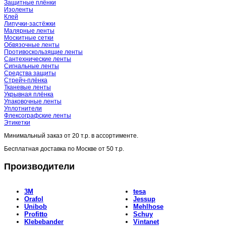
Защитные плёнки
Изоленты
Клей
Липучки-застёжки
Малярные ленты
Москитные сетки
Обвязочные ленты
Противоскользящие ленты
Сантехнические ленты
Сигнальные ленты
Средства защиты
Стрейч-плёнка
Тканевые ленты
Укрывная плёнка
Упаковочные ленты
Уплотнители
Флексографские ленты
Этикетки
Минимальный заказ от
20 т.р.
в ассортименте.
Бесплатная доставка по Москве от
50 т.р.
Производители
3M
tesa
Orafol
Jessup
Unibob
Mehlhose
Profitto
Schuy
Klebebander
Vintanet