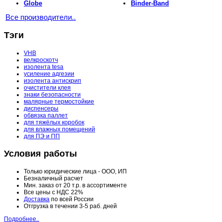
Globe
Binder-Band
Все производители..
Тэги
VHB
велкроскотч
изолента tesa
усиление адгезии
изолента антискрип
очистители клея
знаки безопасности
малярные термостойкие
диспенсеры
обвязка паллет
для тяжёлых коробок
для влажных помещений
для ПЭ и ПП
Условия работы
Только юридические лица - ООО, ИП
Безналичный расчет
Мин. заказ от 20 т.р. в ассортименте
Все цены с НДС 22%
Доставка
по всей России
Отгрузка в течении 3-5 раб. дней
Подробнее..