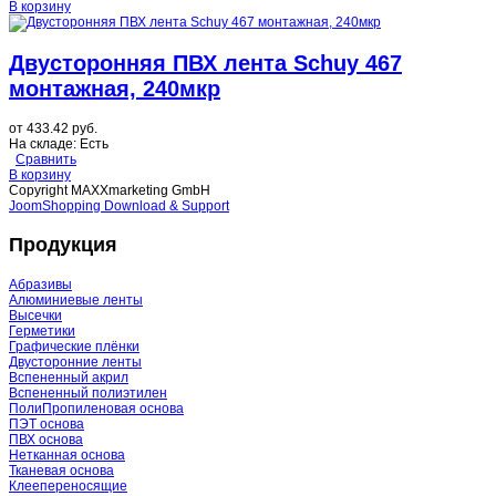
В корзину
Двусторонняя ПВХ лента Schuy 467
монтажная, 240мкр
от
433.42 руб.
На складе:
Есть
Сравнить
В корзину
Copyright MAXXmarketing GmbH
JoomShopping Download & Support
Продукция
Абразивы
Алюминиевые ленты
Высечки
Герметики
Графические плёнки
Двусторонние ленты
Вспененный акрил
Вспененный полиэтилен
ПолиПропиленовая основа
ПЭТ основа
ПВХ основа
Нетканная основа
Тканевая основа
Клеепереносящие