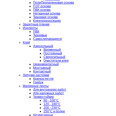
ПолиПропиленовая основа
ПЭТ основа
ПВХ основа
Нетканная основа
Тканевая основа
Клеепереносящие
Защитные пленки
Изоленты
ПВХ
Тканевые
Самослипающиеся
Клей
Аэрозольный
Временный
Постоянный
Сверхсильный
Очистители клея
Цианакрилатный
Монтажный
Контактный
Липучки-застёжки
Крючок-петля
Грибок
Малярные ленты
Для внутренних работ
Для наружных работ
Термостойкие
80 - 100°C
120 - 180°C
200 - 230°C
250°C и более
Штукатурные