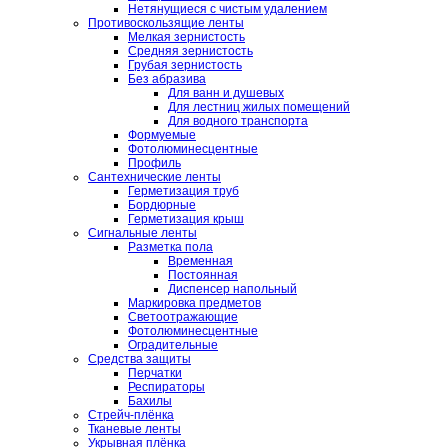
Нетянущиеся с чистым удалением
Противоскользящие ленты
Мелкая зернистость
Средняя зернистость
Грубая зернистость
Без абразива
Для ванн и душевых
Для лестниц жилых помещений
Для водного транспорта
Формуемые
Фотолюминесцентные
Профиль
Сантехнические ленты
Герметизация труб
Бордюрные
Герметизация крыш
Сигнальные ленты
Разметка пола
Временная
Постоянная
Диспенсер напольный
Маркировка предметов
Светоотражающие
Фотолюминесцентные
Оградительные
Средства защиты
Перчатки
Респираторы
Бахилы
Стрейч-плёнка
Тканевые ленты
Укрывная плёнка