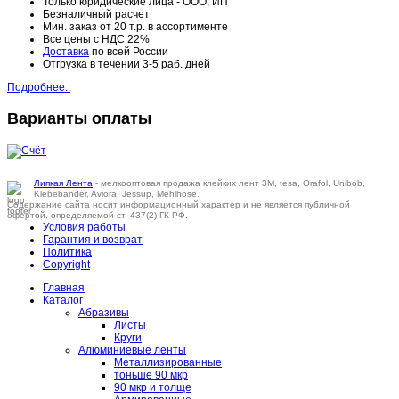
Только юридические лица - ООО, ИП
Безналичный расчет
Мин. заказ от 20 т.р. в ассортименте
Все цены с НДС 22%
Доставка
по всей России
Отгрузка в течении 3-5 раб. дней
Подробнее..
Варианты оплаты
Липкая Лента
- мелкооптовая продажа клейких лент 3M, tesa, Orafol, Unibob,
Klebebander, Aviora, Jessup, Mehlhose.
Содержание сайта носит информационный характер и не является публичной
офертой, определяемой ст. 437(2) ГК РФ.
Условия работы
Гарантия и возврат
Политика
Copyright
Главная
Каталог
Абразивы
Листы
Круги
Алюминиевые ленты
Металлизированные
тоньше 90 мкр
90 мкр и толще