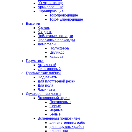
90 мкр и толще
Армированные
Экранирующие
Токопроводящие
ТокоНЕпроводящие
Высечки
Кружок
Квадрат
Войлочные накладки
Пробковые прокладки
Демпферы
Полусфера
Цилиндр
Квадрат
Герметики
Акриловый
Силиконовый
Графические плёнки
Под печать
Для плоттерной резки
Для пола
Ламинаты
Двусторонние ленты
Вспененный акрил
Прозрачные
Серые
Чёрные
Белые
Вспененный полиэтилен
для внутренних работ
для наружных работ
для зеркал