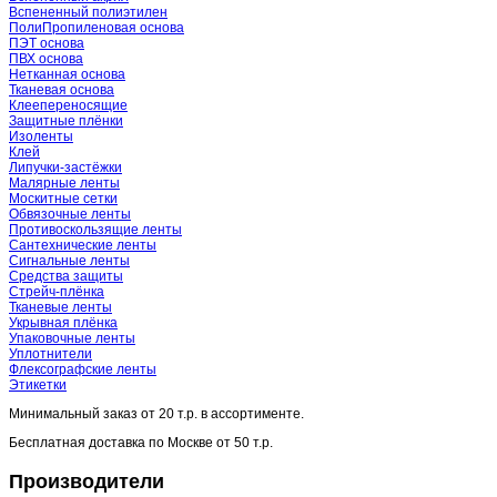
Вспененный полиэтилен
ПолиПропиленовая основа
ПЭТ основа
ПВХ основа
Нетканная основа
Тканевая основа
Клеепереносящие
Защитные плёнки
Изоленты
Клей
Липучки-застёжки
Малярные ленты
Москитные сетки
Обвязочные ленты
Противоскользящие ленты
Сантехнические ленты
Сигнальные ленты
Средства защиты
Стрейч-плёнка
Тканевые ленты
Укрывная плёнка
Упаковочные ленты
Уплотнители
Флексографские ленты
Этикетки
Минимальный заказ от
20 т.р.
в ассортименте.
Бесплатная доставка по Москве от
50 т.р.
Производители