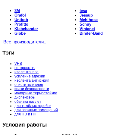
3M
tesa
Orafol
Jessup
Unibob
Mehlhose
Profitto
Schuy
Klebebander
Vintanet
Globe
Binder-Band
Все производители..
Тэги
VHB
велкроскотч
изолента tesa
усиление адгезии
изолента антискрип
очистители клея
знаки безопасности
малярные термостойкие
диспенсеры
обвязка паллет
для тяжёлых коробок
для влажных помещений
для ПЭ и ПП
Условия работы