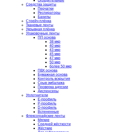
Оградительные
Средства защиты
Перчатки
Респираторы
Бахилы
Стрейч-плёнка
Тканевые ленты
Укрывная плёнка
Упаковочные ленты
ПП основа
38 мкр
40 мкр
43 мкр
45 мкр
47 мкр
50 мкр
более 50 мкр
ПВХ основа
Бумажная основа
Контроль вскрытия
Срыв эмбалажа
Проверка адгезии
Диспенсеры
Уплотнители
E-профиль
P-профиль
D-профиль
Вспененные
Флексографские ленты
Мягкие
Средней жёсткости
Жёсткие