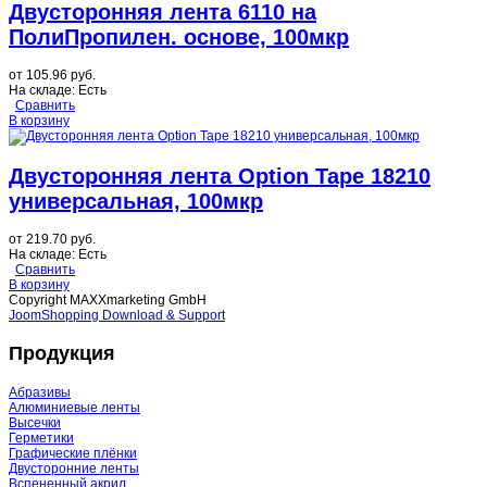
Двусторонняя лента 6110 на
ПолиПропилен. основе, 100мкр
от
105.96 руб.
На складе:
Есть
Сравнить
В корзину
Двусторонняя лента Option Tape 18210
универсальная, 100мкр
от
219.70 руб.
На складе:
Есть
Сравнить
В корзину
Copyright MAXXmarketing GmbH
JoomShopping Download & Support
Продукция
Абразивы
Алюминиевые ленты
Высечки
Герметики
Графические плёнки
Двусторонние ленты
Вспененный акрил