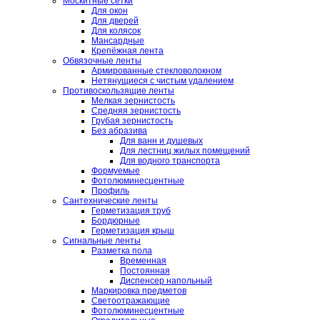
Москитные сетки
Для окон
Для дверей
Для колясок
Мансардные
Крепёжная лента
Обвязочные ленты
Армированные стекловолокном
Нетянущиеся с чистым удалением
Противоскользящие ленты
Мелкая зернистость
Средняя зернистость
Грубая зернистость
Без абразива
Для ванн и душевых
Для лестниц жилых помещений
Для водного транспорта
Формуемые
Фотолюминесцентные
Профиль
Сантехнические ленты
Герметизация труб
Бордюрные
Герметизация крыш
Сигнальные ленты
Разметка пола
Временная
Постоянная
Диспенсер напольный
Маркировка предметов
Светоотражающие
Фотолюминесцентные