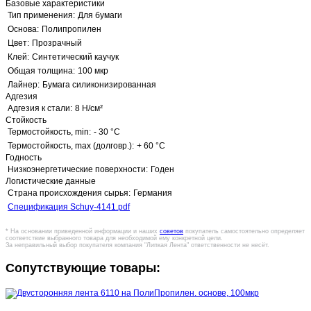
Базовые характеристики
Тип применения:
Для бумаги
Основа:
Полипропилен
Цвет:
Прозрачный
Клей:
Синтетический каучук
Общая толщина:
100 мкр
Лайнер:
Бумага силиконизированная
Адгезия
Адгезия к стали:
8 Н/см²
Стойкость
Термостойкость, min:
- 30 °C
Термостойкость, max (долговр.):
+ 60 °C
Годность
Низкоэнергетические поверхности:
Годен
Логистические данные
Страна происхождения сырья:
Германия
Спецификация Schuy-4141.pdf
* На основании приведенной информации и наших
советов
покупатель самостоятельно определяет
соответствие выбранного товара для необходимой ему конкретной цели.
За неправильный выбор покупателя компания "Липкая Лента" ответственности не несёт.
Сопутствующие товары: