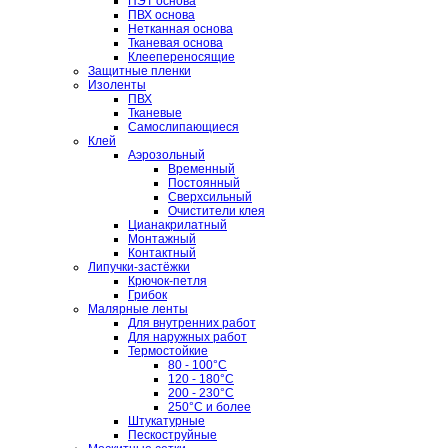
ПЭТ основа
ПВХ основа
Нетканная основа
Тканевая основа
Клеепереносящие
Защитные пленки
Изоленты
ПВХ
Тканевые
Самослипающиеся
Клей
Аэрозольный
Временный
Постоянный
Сверхсильный
Очистители клея
Цианакрилатный
Монтажный
Контактный
Липучки-застёжки
Крючок-петля
Грибок
Малярные ленты
Для внутренних работ
Для наружных работ
Термостойкие
80 - 100°C
120 - 180°C
200 - 230°C
250°C и более
Штукатурные
Пескоструйные