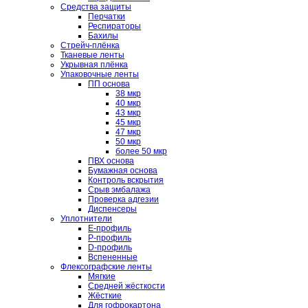
Средства защиты
Перчатки
Респираторы
Бахилы
Стрейч-плёнка
Тканевые ленты
Укрывная плёнка
Упаковочные ленты
ПП основа
38 мкр
40 мкр
43 мкр
45 мкр
47 мкр
50 мкр
более 50 мкр
ПВХ основа
Бумажная основа
Контроль вскрытия
Срыв эмбалажа
Проверка адгезии
Диспенсеры
Уплотнители
E-профиль
P-профиль
D-профиль
Вспененные
Флексографские ленты
Мягкие
Средней жёсткости
Жёсткие
Для гофрокартона