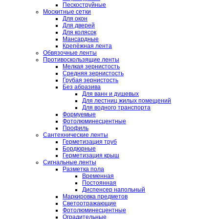
Пескоструйные
Москитные сетки
Для окон
Для дверей
Для колясок
Мансардные
Крепёжная лента
Обвязочные ленты
Противоскользящие ленты
Мелкая зернистость
Средняя зернистость
Грубая зернистость
Без абразива
Для ванн и душевых
Для лестниц жилых помещений
Для водного транспорта
Формуемые
Фотолюминесцентные
Профиль
Сантехнические ленты
Герметизация труб
Бордюрные
Герметизация крыш
Сигнальные ленты
Разметка пола
Временная
Постоянная
Диспенсер напольный
Маркировка предметов
Светоотражающие
Фотолюминесцентные
Оградительные