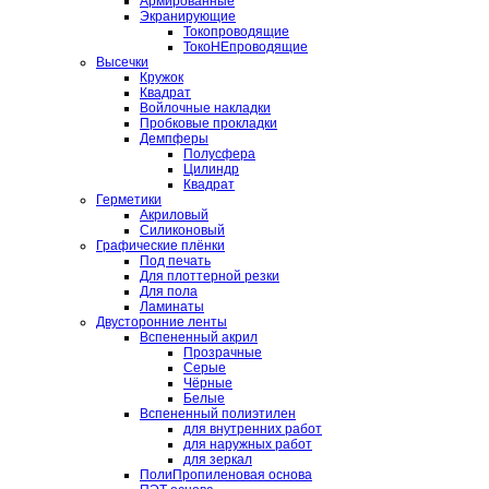
Армированные
Экранирующие
Токопроводящие
ТокоНЕпроводящие
Высечки
Кружок
Квадрат
Войлочные накладки
Пробковые прокладки
Демпферы
Полусфера
Цилиндр
Квадрат
Герметики
Акриловый
Силиконовый
Графические плёнки
Под печать
Для плоттерной резки
Для пола
Ламинаты
Двусторонние ленты
Вспененный акрил
Прозрачные
Серые
Чёрные
Белые
Вспененный полиэтилен
для внутренних работ
для наружных работ
для зеркал
ПолиПропиленовая основа