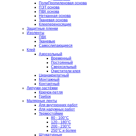
ПолиПропиленовая основа
ПЭТ основа
ПВХ основа
Нетканная основа
Тканевая основа
Клеепереносящие
Защитные пленки
Изоленты
ПВХ
Тканевые
Самослипающиеся
Клей
Аэрозольный
Временный
Постоянный
Сверхсильный
Очистители клея
Цианакрилатный
Монтажный
Контактный
Липучки-застёжки
Крючок-петля
Грибок
Малярные ленты
Для внутренних работ
Для наружных работ
Термостойкие
80 - 100°C
120 - 180°C
200 - 230°C
250°C и более
Штукатурные