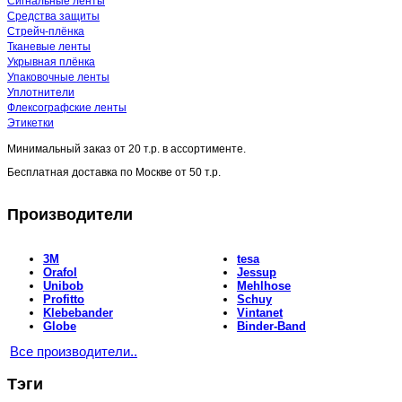
Сигнальные ленты
Средства защиты
Стрейч-плёнка
Тканевые ленты
Укрывная плёнка
Упаковочные ленты
Уплотнители
Флексографские ленты
Этикетки
Минимальный заказ от
20 т.р.
в ассортименте.
Бесплатная доставка по Москве от
50 т.р.
Производители
3M
tesa
Orafol
Jessup
Unibob
Mehlhose
Profitto
Schuy
Klebebander
Vintanet
Globe
Binder-Band
Все производители..
Тэги