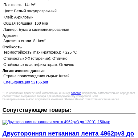
Плотность:
14 г/м²
Цвет:
Белый полупрозрачный
Клей:
Акриловый
Общая толщина:
160 мкр
Лайнер:
Бумага силиконизированная
Адгезия
Адгезия к стали:
8 Н/см²
Стойкость
Термостойкость, max (кратковр.):
+ 225 °C
Стойкость к УФ (старение):
Отлично
Стойкость к пластификаторам:
Отлично
Логистические данные
Страна происхождения сырья:
Китай
Спецификация 52166.pdf
* На основании приведенной информации и наших
советов
покупатель самостоятельно определяет
соответствие выбранного товара для необходимой ему конкретной цели.
За неправильный выбор покупателя компания "Липкая Лента" ответственности не несёт.
Сопутствующие товары:
Двусторонняя нетканная лента 4962pv3 до