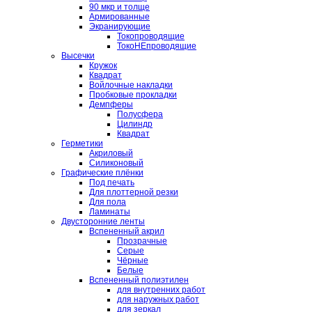
90 мкр и толще
Армированные
Экранирующие
Токопроводящие
ТокоНЕпроводящие
Высечки
Кружок
Квадрат
Войлочные накладки
Пробковые прокладки
Демпферы
Полусфера
Цилиндр
Квадрат
Герметики
Акриловый
Силиконовый
Графические плёнки
Под печать
Для плоттерной резки
Для пола
Ламинаты
Двусторонние ленты
Вспененный акрил
Прозрачные
Серые
Чёрные
Белые
Вспененный полиэтилен
для внутренних работ
для наружных работ
для зеркал