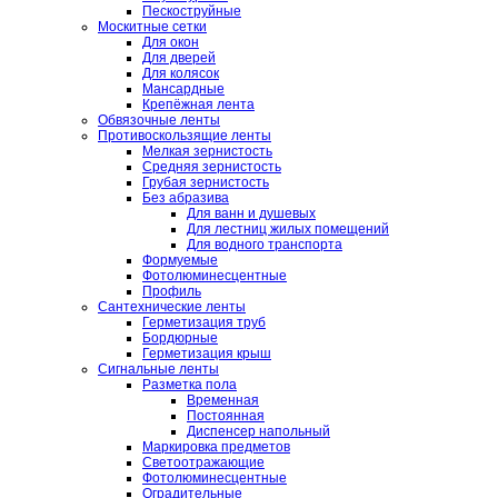
Пескоструйные
Москитные сетки
Для окон
Для дверей
Для колясок
Мансардные
Крепёжная лента
Обвязочные ленты
Противоскользящие ленты
Мелкая зернистость
Средняя зернистость
Грубая зернистость
Без абразива
Для ванн и душевых
Для лестниц жилых помещений
Для водного транспорта
Формуемые
Фотолюминесцентные
Профиль
Сантехнические ленты
Герметизация труб
Бордюрные
Герметизация крыш
Сигнальные ленты
Разметка пола
Временная
Постоянная
Диспенсер напольный
Маркировка предметов
Светоотражающие
Фотолюминесцентные
Оградительные