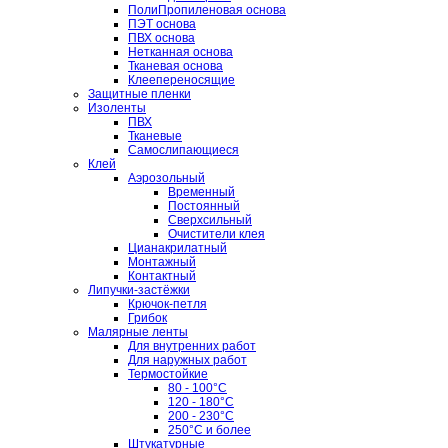
ПолиПропиленовая основа
ПЭТ основа
ПВХ основа
Нетканная основа
Тканевая основа
Клеепереносящие
Защитные пленки
Изоленты
ПВХ
Тканевые
Самослипающиеся
Клей
Аэрозольный
Временный
Постоянный
Сверхсильный
Очистители клея
Цианакрилатный
Монтажный
Контактный
Липучки-застёжки
Крючок-петля
Грибок
Малярные ленты
Для внутренних работ
Для наружных работ
Термостойкие
80 - 100°C
120 - 180°C
200 - 230°C
250°C и более
Штукатурные