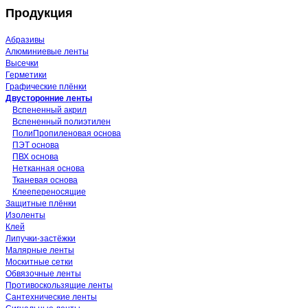
Продукция
Абразивы
Алюминиевые ленты
Высечки
Герметики
Графические плёнки
Двусторонние ленты
Вспененный акрил
Вспененный полиэтилен
ПолиПропиленовая основа
ПЭТ основа
ПВХ основа
Нетканная основа
Тканевая основа
Клеепереносящие
Защитные плёнки
Изоленты
Клей
Липучки-застёжки
Малярные ленты
Москитные сетки
Обвязочные ленты
Противоскользящие ленты
Сантехнические ленты