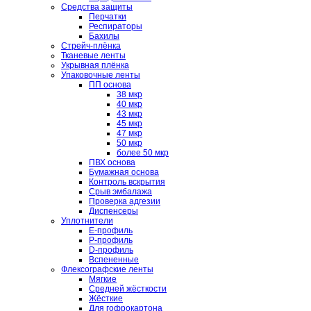
Средства защиты
Перчатки
Респираторы
Бахилы
Стрейч-плёнка
Тканевые ленты
Укрывная плёнка
Упаковочные ленты
ПП основа
38 мкр
40 мкр
43 мкр
45 мкр
47 мкр
50 мкр
более 50 мкр
ПВХ основа
Бумажная основа
Контроль вскрытия
Срыв эмбалажа
Проверка адгезии
Диспенсеры
Уплотнители
E-профиль
P-профиль
D-профиль
Вспененные
Флексографские ленты
Мягкие
Средней жёсткости
Жёсткие
Для гофрокартона