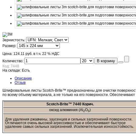
Зернистость:
Размер:
Цена:
124.11 руб.
в т.ч. 22 % НДС
В корзину
Количество:
Код:
7448
На складе:
Есть
Описание
Отзыв
Шлифовальные листы Scotch-Brite™ предназначены для очистки поверхност
по всему объему материала, а не только на его поверхности. Обеспечивают
Scotch-Brite™ 7440 Корич.
оксид алюминия (Al
O
)
2
3
Для удаления ржавчины, заусенцев и сильных загрязнений поверхности.
Отличаются очень высокой агрессивностью и обеспечивают быстрое
удаление самых сильных загрязнений. Исключительная износостойкость.