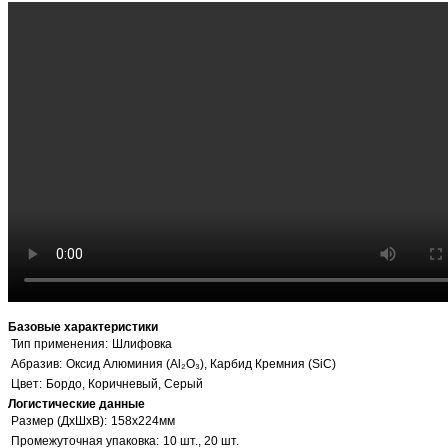
Базовые характеристики
Тип применения:
Шлифовка
Абразив:
Оксид Алюминия (Al₂O₃), Карбид Кремния (SiC)
Цвет:
Бордо, Коричневый, Серый
Логистические данные
Размер (ДхШхВ):
158х224мм
Промежуточная упаковка:
10 шт., 20 шт.