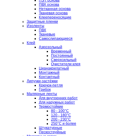
ПЭТ основа
ПВХ основа
Нетканная основа
Тканевая основа
Клеепереносящие
Защитные пленки
Изоленты
ПВХ
Тканевые
Самослипающиеся
Клей
Аэрозольный
Временный
Постоянный
Сверхсильный
Очистители клея
Цианакрилатный
Монтажный
Контактный
Липучки-застёжки
Крючок-петля
Грибок
Малярные ленты
Для внутренних работ
Для наружных работ
Термостойкие
80 - 100°C
120 - 180°C
200 - 230°C
250°C и более
Штукатурные
Пескоструйные