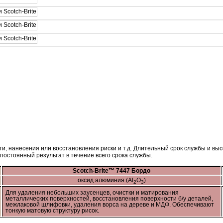
и, нанесения или восстановления риски и т.д. Длительный срок службы и в
 постоянный результат в течение всего срока службы.
Scotch-Brite™ 7447 Бордо
оксид алюминия (Al
O
)
2
3
Для удаления небольших заусенцев, очистки и матирования
металлических поверхностей, восстановления поверхности б/у деталей,
межлаковой шлифовки, удаления ворса на дереве и МДФ. Обеспечивают
тонкую матовую структуру рисок.