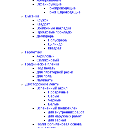
Армированные
Экранирующие
Токопроводящие
ТокоНЕпроводящие
Высечки
Кружок
Квадрат
Войлочные накладки
Пробковые прокладки
Демпферы
Полусфера
Цилиндр
Квадрат
Герметики
Акриловый
Силиконовый
Графические плёнки
Под печать
Для плоттерной резки
Для пола
Ламинаты
Двусторонние ленты
Вспененный акрил
Прозрачные
Серые
Чёрные
Белые
Вспененный полиэтилен
для внутренних работ
для наружных работ
для зеркал
ПолиПропиленовая основа