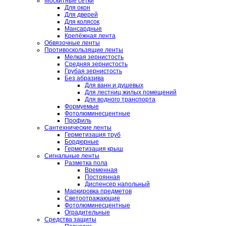
Москитные сетки
Для окон
Для дверей
Для колясок
Мансардные
Крепёжная лента
Обвязочные ленты
Противоскользящие ленты
Мелкая зернистость
Средняя зернистость
Грубая зернистость
Без абразива
Для ванн и душевых
Для лестниц жилых помещений
Для водного транспорта
Формуемые
Фотолюминесцентные
Профиль
Сантехнические ленты
Герметизация труб
Бордюрные
Герметизация крыш
Сигнальные ленты
Разметка пола
Временная
Постоянная
Диспенсер напольный
Маркировка предметов
Светоотражающие
Фотолюминесцентные
Оградительные
Средства защиты