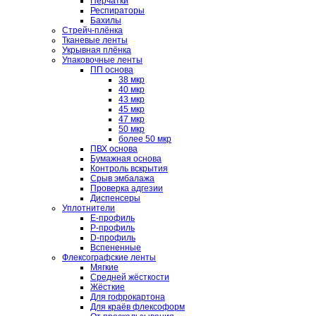
Перчатки
Респираторы
Бахилы
Стрейч-плёнка
Тканевые ленты
Укрывная плёнка
Упаковочные ленты
ПП основа
38 мкр
40 мкр
43 мкр
45 мкр
47 мкр
50 мкр
более 50 мкр
ПВХ основа
Бумажная основа
Контроль вскрытия
Срыв эмбалажа
Проверка адгезии
Диспенсеры
Уплотнители
E-профиль
P-профиль
D-профиль
Вспененные
Флексографские ленты
Мягкие
Средней жёсткости
Жёсткие
Для гофрокартона
Для краёв флексоформ