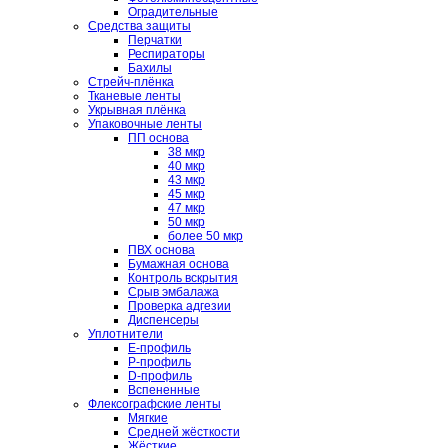
Оградительные
Средства защиты
Перчатки
Респираторы
Бахилы
Стрейч-плёнка
Тканевые ленты
Укрывная плёнка
Упаковочные ленты
ПП основа
38 мкр
40 мкр
43 мкр
45 мкр
47 мкр
50 мкр
более 50 мкр
ПВХ основа
Бумажная основа
Контроль вскрытия
Срыв эмбалажа
Проверка адгезии
Диспенсеры
Уплотнители
E-профиль
P-профиль
D-профиль
Вспененные
Флексографские ленты
Мягкие
Средней жёсткости
Жёсткие