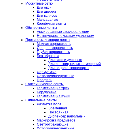
Москитные сетки
Для окон
Для дверей
Для колясок
Мансардные
Крепёжная лента
Обвязочные ленты
Армированные стекловолокном
Нетянущиеся с чистым удалением
Противоскользящие ленты
Мелкая зернистость
Средняя зернистость
Грубая зернистость
Без абразива
Для ванн и душевых
Для лестниц жилых помещений
Для водного транспорта
Формуемые
Фотолюминесцентные
Профиль
Сантехнические ленты
Герметизация труб
Бордюрные
Герметизация крыш
Сигнальные ленты
Разметка пола
Временная
Постоянная
Диспенсер напольный
Маркировка предметов
Светоотражающие
Фотолюминесцентные