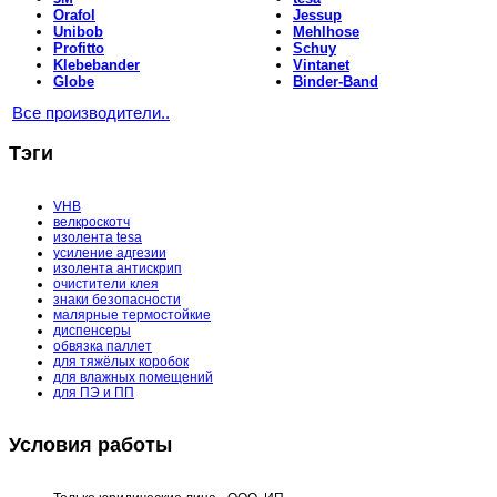
Orafol
Jessup
Unibob
Mehlhose
Profitto
Schuy
Klebebander
Vintanet
Globe
Binder-Band
Все производители..
Тэги
VHB
велкроскотч
изолента tesa
усиление адгезии
изолента антискрип
очистители клея
знаки безопасности
малярные термостойкие
диспенсеры
обвязка паллет
для тяжёлых коробок
для влажных помещений
для ПЭ и ПП
Условия работы