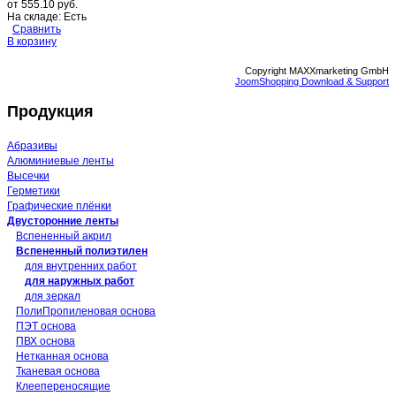
от
555.10 руб.
На складе:
Есть
Сравнить
В корзину
Copyright MAXXmarketing GmbH
JoomShopping Download & Support
Продукция
Абразивы
Алюминиевые ленты
Высечки
Герметики
Графические плёнки
Двусторонние ленты
Вспененный акрил
Вспененный полиэтилен
для внутренних работ
для наружных работ
для зеркал
ПолиПропиленовая основа
ПЭТ основа
ПВХ основа
Нетканная основа
Тканевая основа
Клеепереносящие