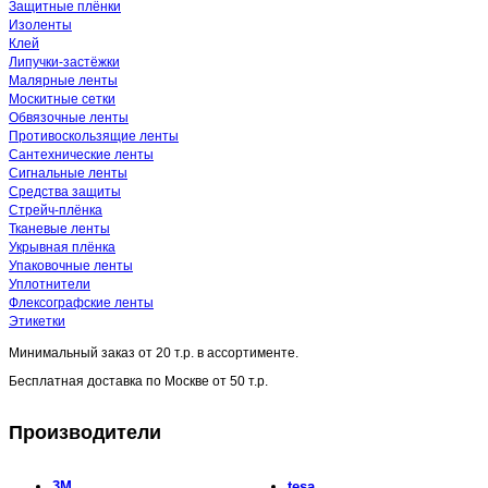
Защитные плёнки
Изоленты
Клей
Липучки-застёжки
Малярные ленты
Москитные сетки
Обвязочные ленты
Противоскользящие ленты
Сантехнические ленты
Сигнальные ленты
Средства защиты
Стрейч-плёнка
Тканевые ленты
Укрывная плёнка
Упаковочные ленты
Уплотнители
Флексографские ленты
Этикетки
Минимальный заказ от
20 т.р.
в ассортименте.
Бесплатная доставка по Москве от
50 т.р.
Производители
3M
tesa