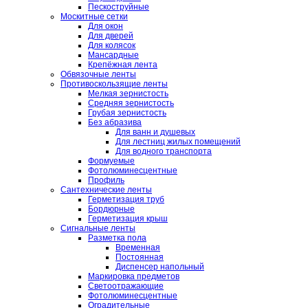
Пескоструйные
Москитные сетки
Для окон
Для дверей
Для колясок
Мансардные
Крепёжная лента
Обвязочные ленты
Противоскользящие ленты
Мелкая зернистость
Средняя зернистость
Грубая зернистость
Без абразива
Для ванн и душевых
Для лестниц жилых помещений
Для водного транспорта
Формуемые
Фотолюминесцентные
Профиль
Сантехнические ленты
Герметизация труб
Бордюрные
Герметизация крыш
Сигнальные ленты
Разметка пола
Временная
Постоянная
Диспенсер напольный
Маркировка предметов
Светоотражающие
Фотолюминесцентные
Оградительные