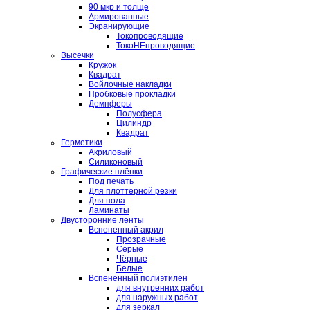
90 мкр и толще
Армированные
Экранирующие
Токопроводящие
ТокоНЕпроводящие
Высечки
Кружок
Квадрат
Войлочные накладки
Пробковые прокладки
Демпферы
Полусфера
Цилиндр
Квадрат
Герметики
Акриловый
Силиконовый
Графические плёнки
Под печать
Для плоттерной резки
Для пола
Ламинаты
Двусторонние ленты
Вспененный акрил
Прозрачные
Серые
Чёрные
Белые
Вспененный полиэтилен
для внутренних работ
для наружных работ
для зеркал