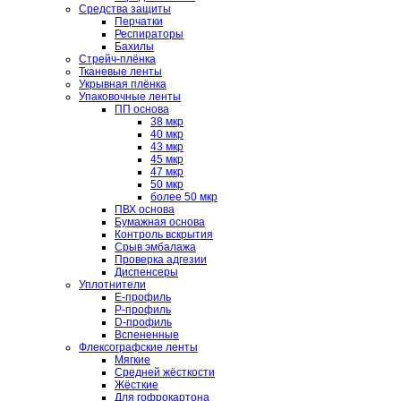
Средства защиты
Перчатки
Респираторы
Бахилы
Стрейч-плёнка
Тканевые ленты
Укрывная плёнка
Упаковочные ленты
ПП основа
38 мкр
40 мкр
43 мкр
45 мкр
47 мкр
50 мкр
более 50 мкр
ПВХ основа
Бумажная основа
Контроль вскрытия
Срыв эмбалажа
Проверка адгезии
Диспенсеры
Уплотнители
E-профиль
P-профиль
D-профиль
Вспененные
Флексографские ленты
Мягкие
Средней жёсткости
Жёсткие
Для гофрокартона