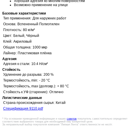
Хорошая адгезия ко многим поверхностям
Возможно применение на улице
Базовые характеристики
Тип применения:
Для наружних работ
Основа:
Вспененный Полиэтилен
Плотность:
80 кг/м³
Цвет:
Белый, Чёрный
Клей:
Акриловый
Общая толщина:
1000 мкр
Лайнер:
Пластиковая плёнка
Адгезия
Адгезия к стали:
10.4 Н/см²
Стойкость
Удлинение до разрыва:
200 %
Термостойкость, min:
- 20 °C
Термостойкость, max (долговр.):
+ 80 °C
Стойкость к УФ (старение):
Отлично
Логистические данные
Страна происхождения сырья:
Китай
Спецификация 9110.pdf
* На основании приведенной информации и наших
советов
покупатель самостоятельно определяет
соответствие выбранного товара для необходимой ему конкретной цели.
За неправильный выбор покупателя компания "Липкая Лента" ответственности не несёт.