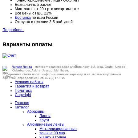
Только юридические лица - ООО, ИП
Безналичный расчет
Мин. заказ от 20 т.р. в ассортименте
Все цены с НДС 22%
Доставка
по всей России
Отгрузка в течении 3-5 раб. дней
Подробнее..
Варианты оплаты
Липкая Лента
- мелкооптовая продажа клейких лент 3M, tesa, Orafol, Unibob,
Klebebander, Aviora, Jessup, Mehlhose.
Содержание сайта носит информационный характер и не является публичной
офертой, определяемой ст. 437(2) ГК РФ.
Условия работы
Гарантия и возврат
Политика
Copyright
Главная
Каталог
Абразивы
Листы
Круги
Алюминиевые ленты
Металлизированные
тоньше 90 мкр
90 мкр и толще