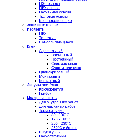
ПЭТ основа
ПВХ основа
Нетканная основа
Тканевая основа
Клеепереносящие
Защитные пленки
Изоленты
ПВХ
Тканевые
Самослипающиеся
Клей
Аэрозольный
Временный
Постоянный
Сверхсильный
Очистители клея
Цианакрилатный
Монтажный
Контактный
Липучки-застёжки
Крючок-петля
Грибок
Малярные ленты
Для внутренних работ
Для наружных работ
Термостойкие
80 - 100°C
120 - 180°C
200 - 230°C
250°C и более
Штукатурные
Пескоструйные