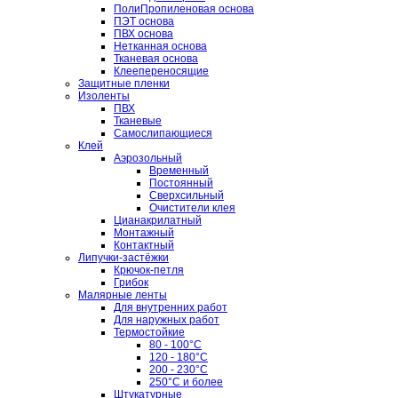
ПолиПропиленовая основа
ПЭТ основа
ПВХ основа
Нетканная основа
Тканевая основа
Клеепереносящие
Защитные пленки
Изоленты
ПВХ
Тканевые
Самослипающиеся
Клей
Аэрозольный
Временный
Постоянный
Сверхсильный
Очистители клея
Цианакрилатный
Монтажный
Контактный
Липучки-застёжки
Крючок-петля
Грибок
Малярные ленты
Для внутренних работ
Для наружных работ
Термостойкие
80 - 100°C
120 - 180°C
200 - 230°C
250°C и более
Штукатурные