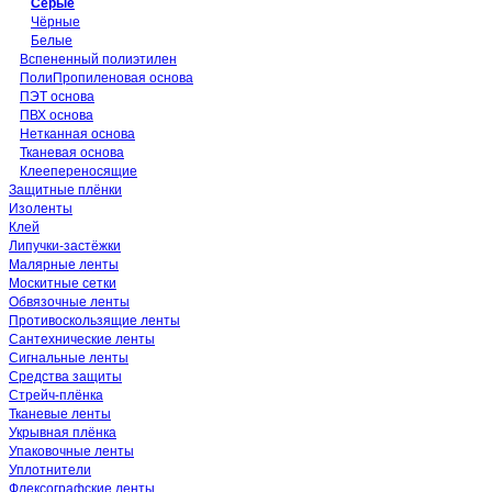
Серые
Чёрные
Белые
Вспененный полиэтилен
ПолиПропиленовая основа
ПЭТ основа
ПВХ основа
Нетканная основа
Тканевая основа
Клеепереносящие
Защитные плёнки
Изоленты
Клей
Липучки-застёжки
Малярные ленты
Москитные сетки
Обвязочные ленты
Противоскользящие ленты
Сантехнические ленты
Сигнальные ленты
Средства защиты
Стрейч-плёнка
Тканевые ленты
Укрывная плёнка
Упаковочные ленты
Уплотнители
Флексографские ленты