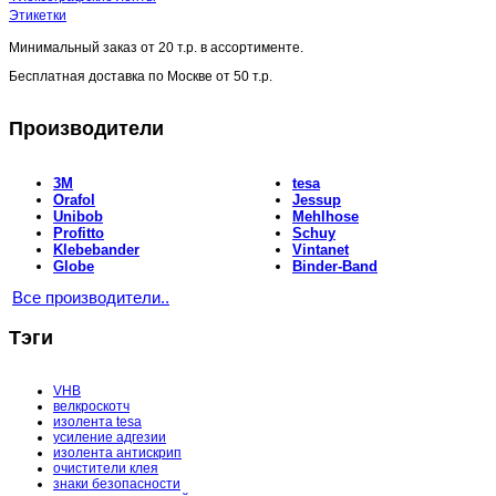
Этикетки
Минимальный заказ от
20 т.р.
в ассортименте.
Бесплатная доставка по Москве от
50 т.р.
Производители
3M
tesa
Orafol
Jessup
Unibob
Mehlhose
Profitto
Schuy
Klebebander
Vintanet
Globe
Binder-Band
Все производители..
Тэги
VHB
велкроскотч
изолента tesa
усиление адгезии
изолента антискрип
очистители клея
знаки безопасности