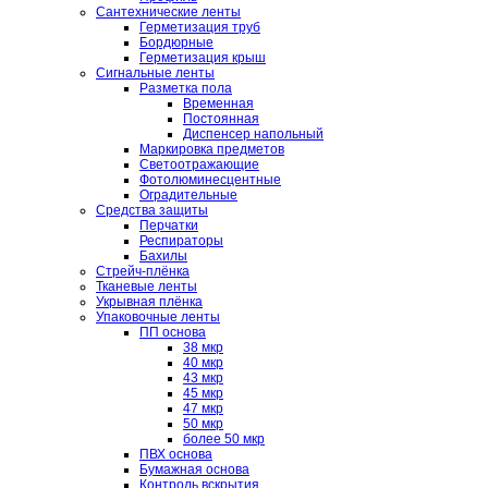
Сантехнические ленты
Герметизация труб
Бордюрные
Герметизация крыш
Сигнальные ленты
Разметка пола
Временная
Постоянная
Диспенсер напольный
Маркировка предметов
Светоотражающие
Фотолюминесцентные
Оградительные
Средства защиты
Перчатки
Респираторы
Бахилы
Стрейч-плёнка
Тканевые ленты
Укрывная плёнка
Упаковочные ленты
ПП основа
38 мкр
40 мкр
43 мкр
45 мкр
47 мкр
50 мкр
более 50 мкр
ПВХ основа
Бумажная основа
Контроль вскрытия