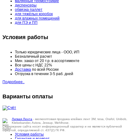
малярные термостойкие
диспенсеры
обвязка паллет
для тяжёлых коробок
для влажных помещений
для ПЭ и ПП
Условия работы
Только юридические лица - ООО, ИП
Безналичный расчет
Мин. заказ от 20 т.р. в ассортименте
Все цены с НДС 22%
Доставка
по всей России
Отгрузка в течении 3-5 раб. дней
Подробнее..
Варианты оплаты
Липкая Лента
- мелкооптовая продажа клейких лент 3M, tesa, Orafol, Unibob,
Klebebander, Aviora, Jessup, Mehlhose.
Содержание сайта носит информационный характер и не является публичной
офертой, определяемой ст. 437(2) ГК РФ.
Условия работы
Гарантия и возврат