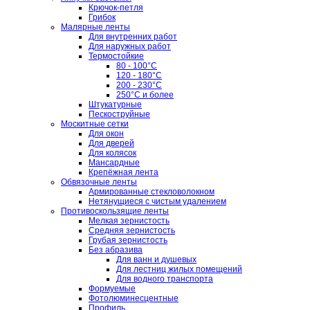
Крючок-петля
Грибок
Малярные ленты
Для внутренних работ
Для наружных работ
Термостойкие
80 - 100°C
120 - 180°C
200 - 230°C
250°C и более
Штукатурные
Пескоструйные
Москитные сетки
Для окон
Для дверей
Для колясок
Мансардные
Крепёжная лента
Обвязочные ленты
Армированные стекловолокном
Нетянущиеся с чистым удалением
Противоскользящие ленты
Мелкая зернистость
Средняя зернистость
Грубая зернистость
Без абразива
Для ванн и душевых
Для лестниц жилых помещений
Для водного транспорта
Формуемые
Фотолюминесцентные
Профиль