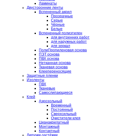
Ламинаты
Двусторонние ленты
Вспененный акрил
Прозрачные
Серые
Чёрные
Белые
Вспененный полиэтилен
для внутренних работ
для наружных работ
для зеркал
ПолиПропиленовая основа
ПЭТ основа
ПВХ основа
Нетканная основа
Тканевая основа
Клеепереносящие
Защитные пленки
Изоленты
ПВХ
Тканевые
Самослипающиеся
Клей
Аэрозольный
Временный
Постоянный
Сверхсильный
Очистители клея
Цианакрилатный
Монтажный
Контактный
Липучки-застёжки