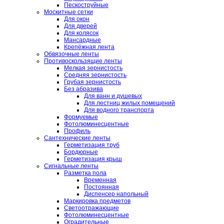
Пескоструйные
Москитные сетки
Для окон
Для дверей
Для колясок
Мансардные
Крепёжная лента
Обвязочные ленты
Противоскользящие ленты
Мелкая зернистость
Средняя зернистость
Грубая зернистость
Без абразива
Для ванн и душевых
Для лестниц жилых помещений
Для водного транспорта
Формуемые
Фотолюминесцентные
Профиль
Сантехнические ленты
Герметизация труб
Бордюрные
Герметизация крыш
Сигнальные ленты
Разметка пола
Временная
Постоянная
Диспенсер напольный
Маркировка предметов
Светоотражающие
Фотолюминесцентные
Оградительные