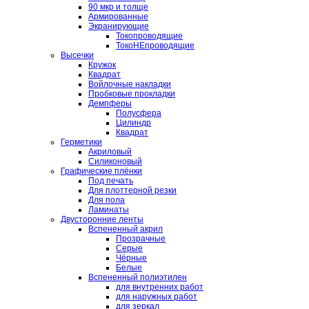
90 мкр и толще
Армированные
Экранирующие
Токопроводящие
ТокоНЕпроводящие
Высечки
Кружок
Квадрат
Войлочные накладки
Пробковые прокладки
Демпферы
Полусфера
Цилиндр
Квадрат
Герметики
Акриловый
Силиконовый
Графические плёнки
Под печать
Для плоттерной резки
Для пола
Ламинаты
Двусторонние ленты
Вспененный акрил
Прозрачные
Серые
Чёрные
Белые
Вспененный полиэтилен
для внутренних работ
для наружных работ
для зеркал