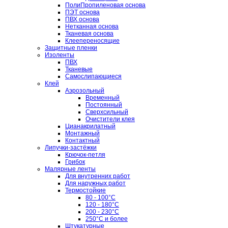
ПолиПропиленовая основа
ПЭТ основа
ПВХ основа
Нетканная основа
Тканевая основа
Клеепереносящие
Защитные пленки
Изоленты
ПВХ
Тканевые
Самослипающиеся
Клей
Аэрозольный
Временный
Постоянный
Сверхсильный
Очистители клея
Цианакрилатный
Монтажный
Контактный
Липучки-застёжки
Крючок-петля
Грибок
Малярные ленты
Для внутренних работ
Для наружных работ
Термостойкие
80 - 100°C
120 - 180°C
200 - 230°C
250°C и более
Штукатурные