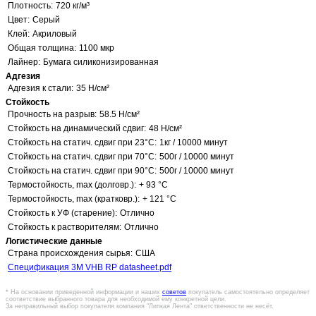
Плотность:
720 кг/м³
Цвет:
Серый
Клей:
Акриловый
Общая толщина:
1100 мкр
Лайнер:
Бумага силиконизированная
Адгезия
Адгезия к стали:
35 Н/см²
Стойкость
Прочность на разрыв:
58.5 Н/см²
Стойкость на динамический сдвиг:
48 Н/см²
Стойкость на статич. сдвиг при 23°C:
1кг / 10000 минут
Стойкость на статич. сдвиг при 70°C:
500г / 10000 минут
Стойкость на статич. сдвиг при 90°C:
500г / 10000 минут
Термостойкость, max (долговр.):
+ 93 °C
Термостойкость, max (кратковр.):
+ 121 °C
Стойкость к УФ (старение):
Отлично
Стойкость к растворителям:
Отлично
Логистические данные
Страна происхождения сырья:
США
Спецификация 3M VHB RP datasheet.pdf
* На основании приведенной информации и наших
советов
покупатель самостоятельно определяет
соответствие выбранного товара для необходимой ему конкретной цели.
За неправильный выбор покупателя компания "Липкая Лента" ответственности не несёт.