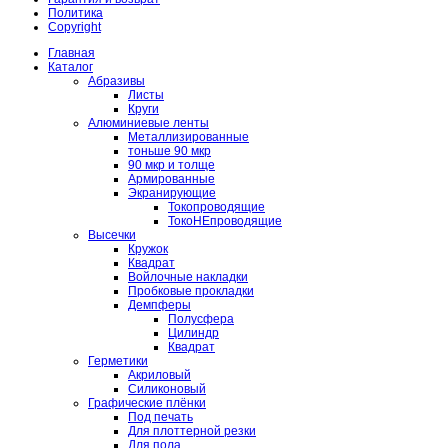
Политика
Copyright
Главная
Каталог
Абразивы
Листы
Круги
Алюминиевые ленты
Металлизированные
тоньше 90 мкр
90 мкр и толще
Армированные
Экранирующие
Токопроводящие
ТокоНЕпроводящие
Высечки
Кружок
Квадрат
Войлочные накладки
Пробковые прокладки
Демпферы
Полусфера
Цилиндр
Квадрат
Герметики
Акриловый
Силиконовый
Графические плёнки
Под печать
Для плоттерной резки
Для пола