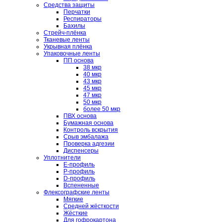
Средства защиты
Перчатки
Респираторы
Бахилы
Стрейч-плёнка
Тканевые ленты
Укрывная плёнка
Упаковочные ленты
ПП основа
38 мкр
40 мкр
43 мкр
45 мкр
47 мкр
50 мкр
более 50 мкр
ПВХ основа
Бумажная основа
Контроль вскрытия
Срыв эмбалажа
Проверка адгезии
Диспенсеры
Уплотнители
E-профиль
P-профиль
D-профиль
Вспененные
Флексографские ленты
Мягкие
Средней жёсткости
Жёсткие
Для гофрокартона