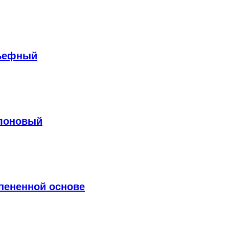
льефный
олоновый
пененной основе